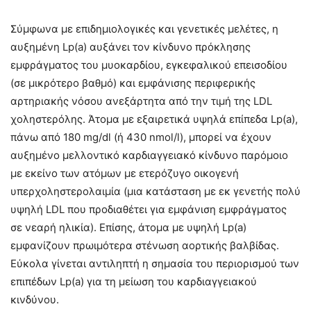
Σύμφωνα με επιδημιολογικές και γενετικές μελέτες, η
αυξημένη Lp(a) αυξάνει τον κίνδυνο πρόκλησης
εμφράγματος του μυοκαρδίου, εγκεφαλικού επεισοδίου
(σε μικρότερο βαθμό) και εμφάνισης περιφερικής
αρτηριακής νόσου ανεξάρτητα από την τιμή της LDL
χοληστερόλης. Άτομα με εξαιρετικά υψηλά επίπεδα Lp(a),
πάνω από 180 mg/dl (ή 430 nmol/l), μπορεί να έχουν
αυξημένο μελλοντικό καρδιαγγειακό κίνδυνο παρόμοιο
με εκείνο των ατόμων με ετερόζυγο οικογενή
υπερχοληστερολαιμία (μια κατάσταση με εκ γενετής πολύ
υψηλή LDL που προδιαθέτει για εμφάνιση εμφράγματος
σε νεαρή ηλικία). Επίσης, άτομα με υψηλή Lp(a)
εμφανίζουν πρωιμότερα στένωση αορτικής βαλβίδας.
Εύκολα γίνεται αντιληπτή η σημασία του περιορισμού των
επιπέδων Lp(a) για τη μείωση του καρδιαγγειακού
κινδύνου.