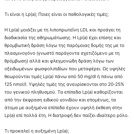
Τι είναι η Lp(a); Ποιες είναι οι παθολογικές τιμές;
H Lp(a) μοιάζει με τη λιποπρωτεΐνη LDL και προάγει τη
διαδικασία της αθηρωμάτωσης. Η Lp(a) έχει επίσης και
θρομβωτική δράση λόγω της παρόμοιας δομής της με το
πλασμινογόνο (γνωστό παράγοντα σχετιζόμενο με τη
θρόμβωση) αλλά και φλεγμονώδη δράση λόγω των
οξειδωμένων φωσφολιπιδίων που μεταφέρει. Ως υψηλές
θεωρούνται τιμές Lp(a) πάνω από 50 mg/dl ή πάνω από
125 nmol/l. Υψηλές τιμές της ανευρίσκονται στο 20-25%
του γενικού πληθυσμού. Τα επίπεδα Lp(a) καθορίζονται
από την έκφραση ειδικού γονιδίου και επομένως, τα
άτομα με αυξημένα επίπεδα έχουν υψηλή έκθεση στην
Lp(a) επί πολλά έτη. Η διατροφή δεν παίζει ιδιαίτερο ρόλο.
Τι προκαλεί η αυξημένη Lp(a);