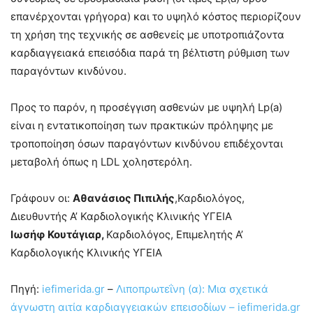
επανέρχονται γρήγορα) και το υψηλό κόστος περιορίζουν
τη χρήση της τεχνικής σε ασθενείς με υποτροπιάζοντα
καρδιαγγειακά επεισόδια παρά τη βέλτιστη ρύθμιση των
παραγόντων κινδύνου.
Προς το παρόν, η προσέγγιση ασθενών με υψηλή Lp(a)
είναι η εντατικοποίηση των πρακτικών πρόληψης με
τροποποίηση όσων παραγόντων κινδύνου επιδέχονται
μεταβολή όπως η LDL χοληστερόλη.
Γράφουν οι:
Αθανάσιος Πιπιλής
,Καρδιολόγος,
Διευθυντής Α’ Καρδιολογικής Κλινικής ΥΓΕΙΑ
Ιωσήφ Κουτάγιαρ,
Καρδιολόγος, Επιμελητής Α’
Καρδιολογικής Κλινικής ΥΓΕΙΑ
Πηγή:
iefimerida.gr
–
Λιποπρωτεΐνη (α): Mια σχετικά
άγνωστη αιτία καρδιαγγειακών επεισοδίων – iefimerida.gr