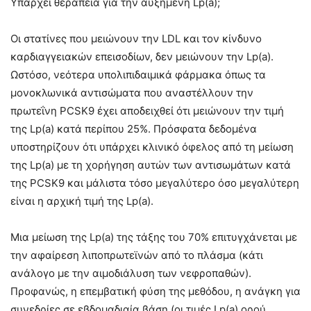
Υπάρχει θεραπεία για την αυξημένη Lp(a);
Οι στατίνες που μειώνουν την LDL και τον κίνδυνο
καρδιαγγειακών επεισοδίων, δεν μειώνουν την Lp(a).
Ωστόσο, νεότερα υπολιπιδαιμικά φάρμακα όπως τα
μονοκλωνικά αντισώματα που αναστέλλουν την
πρωτεΐνη PCSK9 έχει αποδειχθεί ότι μειώνουν την τιμή
της Lp(a) κατά περίπου 25%. Πρόσφατα δεδομένα
υποστηρίζουν ότι υπάρχει κλινικό όφελος από τη μείωση
της Lp(a) με τη χορήγηση αυτών των αντισωμάτων κατά
της PCSK9 και μάλιστα τόσο μεγαλύτερο όσο μεγαλύτερη
είναι η αρχική τιμή της Lp(a).
Μια μείωση της Lp(a) της τάξης του 70% επιτυγχάνεται με
την αφαίρεση λιποπρωτεϊνών από το πλάσμα (κάτι
ανάλογο με την αιμοδιάλυση των νεφροπαθών).
Προφανώς, η επεμβατική φύση της μεθόδου, η ανάγκη για
συνεδρίες σε εβδομαδιαία βάση (οι τιμές Lp(a) ορού