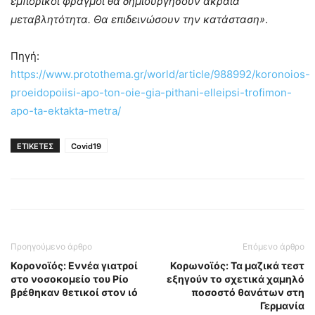
εμπορικοί φραγμοί θα δημιουργήσουν ακραία
μεταβλητότητα. Θα επιδεινώσουν την κατάσταση»
.
Πηγή:
https://www.protothema.gr/world/article/988992/koronoios-
proeidopoiisi-apo-ton-oie-gia-pithani-elleipsi-trofimon-
apo-ta-ektakta-metra/
ΕΤΙΚΕΤΕΣ
Covid19
Προηγούμενο άρθρο
Επόμενο άρθρο
Κορονοϊός: Εννέα γιατροί
Κορωνοϊός: Τα μαζικά τεστ
στο νοσοκομείο του Ρίο
εξηγούν το σχετικά χαμηλό
βρέθηκαν θετικοί στον ιό
ποσοστό θανάτων στη
Γερμανία