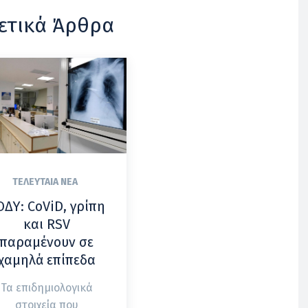
ετικά Άρθρα
ΤΕΛΕΥΤΑΊΑ ΝΈΑ
ΟΔΥ: CoViD, γρίπη
και RSV
παραμένουν σε
χαμηλά επίπεδα
Τα επιδημιολογικά
στοιχεία που