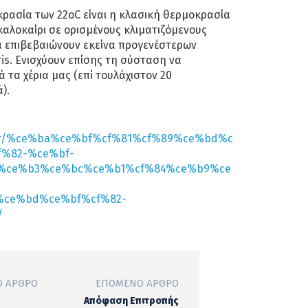
κρασία των 22οC είναι η κλασική θερμοκρασία
καλοκαίρι σε ορισμένους κλιματιζόμενους
α επιβεβαιώνουν εκείνα προγενέστερων
ris. Ενισχύουν επίσης τη σύσταση να
 τα χέρια μας (επί τουλάχιστον 20
).
ia.gr/%ce%ba%ce%bf%cf%81%cf%89%ce%bd%c
f%82-%ce%bf-
%ce%b3%ce%bc%ce%b1%cf%84%ce%b9%ce
%ce%bd%ce%bf%cf%82-
/
 ΆΡΘΡΟ
ΕΠΌΜΕΝΟ ΆΡΘΡΟ
Απόφαση Επιτροπής