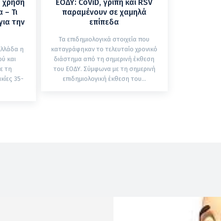
η χρήση
ΕΟΔΥ: CoViD, γρίπη και RSV
 – Τι
παραμένουν σε χαμηλά
για την
επίπεδα
Τα επιδημιολογικά στοιχεία που
Ελλάδα η
καταγράφηκαν το τελευταίο χρονικό
ύ και
διάστημα από τη σημερινή έκθεση
ε τη
του ΕΟΔΥ. Σύμφωνα με τη σημερινή
κίες 35-
επιδημιολογική έκθεση του...