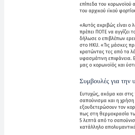
επίπεδα του κορωνοϊού α
του αρχικού ιϊκού φορτίου
«Αυτός ακριβώς είναι ο 
πρέπει ΠΟΤΕ να αγγίζει 
δήλωσε ο επιβλέπων ερευ
στο HKU. «Τις μάσκες πρέ
κρατώντας τες από τα λά
υφασμάτινη επιφάνεια. Ε
μας ο κορωνοϊός και ύστ
Συμβουλές για την 
Ευτυχώς, ακόμα και στις
σαπούνισμα και η χρήσ
εξουδετερώσουν τον κορω
πως στη θερμοκρασία τω
5 λεπτά από το σαπούνι
κατάλληλο απολυμαντικό