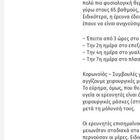
πολύ πιο φυσιολογική θε
γύρω στους 65 βαθμούς, 
Ειδικότερα, η έρευνα έδε
έπαυε να είναι ανιχνεύσι
– Έπειτα από 3 ώρες στο
– Την 2η ημέρα στο επε
– Την 4η ημέρα στο γυαλ
– Την 7η ημέρα στο πλασ
Κορωνοϊός – Συμβουλές γ
αγγίζουμε χειρουργικές 
Το εύρημα, όμως, που θε
υγεία οι ερευνητές είναι
χειρουργικές μάσκες (στ
μετά τη μόλυνσή τους.
Οι ερευνητές επισημαίνου
μειωνόταν σταδιακά στα
περνούσαν οι μέρες. Ειδ