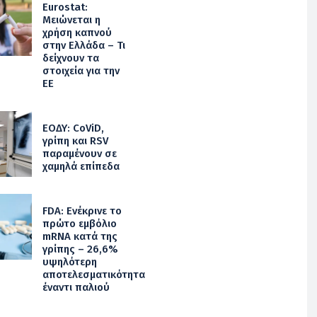
Eurostat:
Μειώνεται η
χρήση καπνού
στην Ελλάδα – Τι
δείχνουν τα
στοιχεία για την
ΕΕ
ΕΟΔΥ: CoViD,
γρίπη και RSV
παραμένουν σε
χαμηλά επίπεδα
FDA: Ενέκρινε το
πρώτο εμβόλιο
mRNA κατά της
γρίπης – 26,6%
υψηλότερη
αποτελεσματικότητα
έναντι παλιού