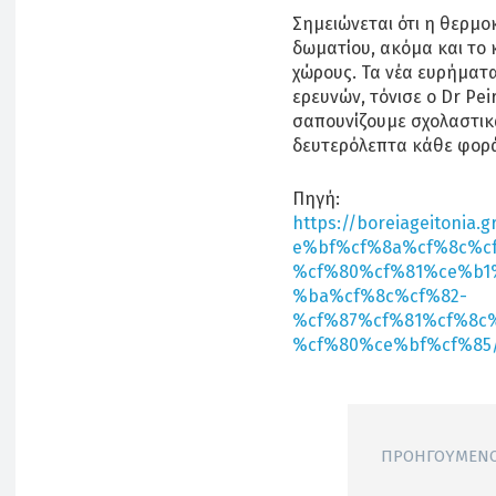
Σημειώνεται ότι η θερμο
δωματίου, ακόμα και το 
χώρους. Τα νέα ευρήματ
ερευνών, τόνισε ο Dr Pei
σαπουνίζουμε σχολαστικά
δευτερόλεπτα κάθε φορά
Πηγή:
https://boreiageiton
e%bf%cf%8a%cf%8c%c
%cf%80%cf%81%ce%b1
%ba%cf%8c%cf%82-
%cf%87%cf%81%cf%8c
%cf%80%ce%bf%cf%85
ΠΡΟΗΓΟΎΜΕΝΟ