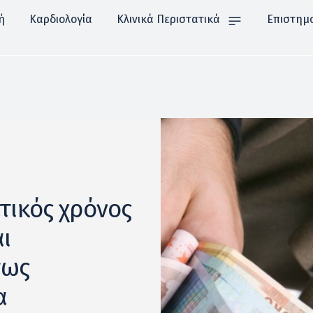
ή
Καρδιολογία
Κλινικά Περιστατικά
Επιστημ
τικός χρόνος
αι
πως
α