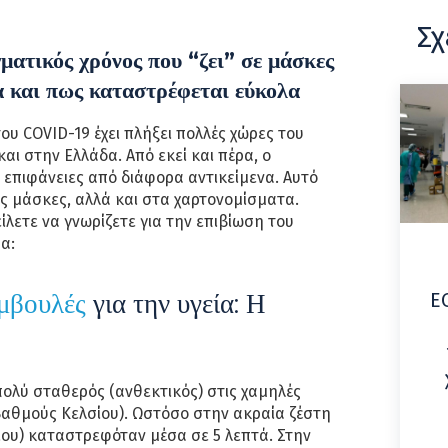
Σχ
ατικός χρόνος που “ζει” σε μάσκες
α και πως καταστρέφεται εύκολα
ου COVID-19 έχει πλήξει πολλές χώρες του
και στην Ελλάδα. Από εκεί και πέρα, ο
ς επιφάνειες από διάφορα αντικείμενα. Αυτό
ις μάσκες, αλλά και στα χαρτονομίσματα.
λετε να γνωρίζετε για την επιβίωση του
α:
μβουλές
για την υγεία: Η
Ε
ολύ σταθερός (ανθεκτικός) στις χαμηλές
βαθμούς Κελσίου). Ωστόσο στην ακραία ζέστη
ου) καταστρεφόταν μέσα σε 5 λεπτά. Στην