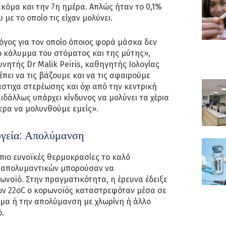
κόμα και την 7η ημέρα. Απλώς ήταν το 0,1%
 με το οποίο τις είχαν μολύνει.
λόγος για τον οποίο όποιος φορά μάσκα δεν
το κάλυμμα του στόματος και της μύτης»,
νητής Dr Malik Peiris, καθηγητής Ιολογίας
πει να τις βάζουμε και να τις αφαιρούμε
στιχα στερέωσης και όχι από την κεντρική
ιδάλλως υπάρχει κίνδυνος να μολύνει τα χέρια
ερα να μολυνθούμε εμείς».
υγεία: Απολύμανση
 πιο ευνοϊκές θερμοκρασίες το καλό
η απολυμαντικών μπορούσαν να
νοϊό. Στην πραγματικότητα, η έρευνα έδειξε
ν 22οC ο κορωνοϊός καταστρεφόταν μέσα σε
σμα ή την απολύμανση με χλωρίνη ή άλλο
.