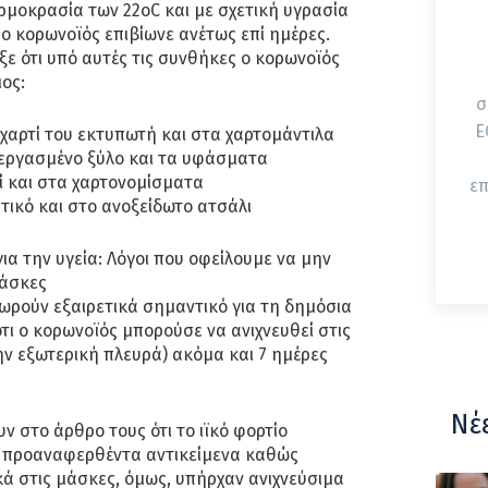
ρμοκρασία των 22οC και με σχετική υγρασία
ο κορωνοϊός επιβίωνε ανέτως επί ημέρες.
ιξε ότι υπό αυτές τις συνθήκες ο κορωνοϊός
μος:
σ
ΕΟΔΥ
 χαρτί του εκτυπωτή και στα χαρτομάντιλα
ξεργασμένο ξύλο και τα υφάσματα
ί και στα χαρτονομίσματα
επ
τικό και στο ανοξείδωτο ατσάλι
ια την υγεία: Λόγοι που οφείλουμε να μην
μάσκες
ωρούν εξαιρετικά σημαντικό για τη δημόσια
 ότι ο κορωνοϊός μπορούσε να ανιχνευθεί στις
ην εξωτερική πλευρά) ακόμα και 7 ημέρες
Νέ
ν στο άρθρο τους ότι το ιϊκό φορτίο
 προαναφερθέντα αντικείμενα καθώς
ικά στις μάσκες, όμως, υπήρχαν ανιχνεύσιμα