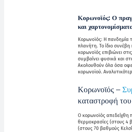
Κορωνοϊός: Ο πραγμ
και χαρτονομίσματ
Κορωνοϊός: Η πανδημία τ
πλανήτη. Το ίδιο συνέβη 
κορωνοϊός επιβιώνει στι
συμβαίνει φυσικά και στ
Ακολουθούν όλα όσα οφεί
κορωνοϊού. Αναλυτικότερ
Κορωνοϊός –
Συ
καταστροφή του
Ο κορωνοϊός απεδείχθη π
θερμοκρασίες (στους 4 
(στους 70 βαθμούς Κελσί