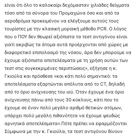
είναι ότι όλο το καλοκαίρι δεχόμασταν χιλιάδες δείγματα
τόσο από τα σύνορα του Προμαχώνα όσο και από τα
αεροδρόμια προκειμένου να ελέγξουμε αυτούς τους
τουρίστες με την κλασική μοριακή μέθοδο PCR. Ο λόγος
που ο ΠΟΥ δεν θεωρεί αξιόπιστα τα τεστ αντιγόνου είναι
γιατί ακριβώς τα άτομα αυτά προέρχονται από χώρες με
διαφορετικό επιπολασμό της νόσου, άρα δεν μπορούμε να
έχουμε αξιόπιστα αποτελέσματα με τη χρήση αυτών των
τεστ στις συγκεκριμένες περιπτώσεις», εξήγησε η κ.
Γκιούλα και πρόσθεσε «και κάτι πολύ σημαντικό: τα
αποτελέσματα εξαρτώνται απόλυτα από το CT, δηλαδή
από το όριο ανίχνευσης του ιού. Όταν έχουμε ένα όριο
ανίχνευσης πάνω από τους 30 κύκλους, κάτι που το
έχουμε σε έναν πολύ μεγάλο αριθμό θετικών ατόμων,
υπάρχει πολύ μεγάλη πιθανότητα να έχουμε ψευδώς
αρνητικά αποτελέσματα».Πότε πρέπει να εφαρμόζονται
Σύμφωνα με την κ. Γκιούλα, τα τεστ αντιγόνου δίνουν