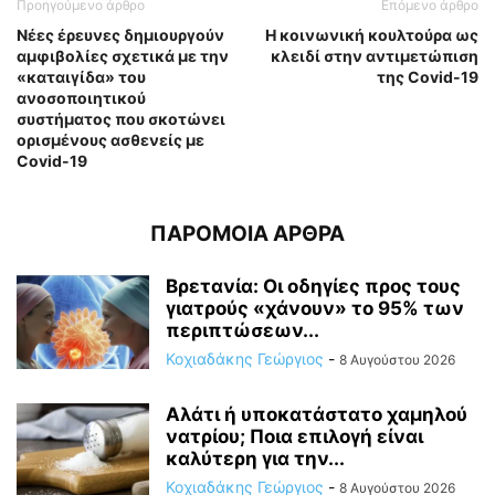
Προηγούμενο άρθρο
Επόμενο άρθρο
Νέες έρευνες δημιουργούν
Η κοινωνική κουλτούρα ως
αμφιβολίες σχετικά με την
κλειδί στην αντιμετώπιση
«καταιγίδα» του
της Covid-19
ανοσοποιητικού
συστήματος που σκοτώνει
ορισμένους ασθενείς με
Covid-19
ΠΑΡΟΜΟΙΑ ΑΡΘΡΑ
Βρετανία: Οι οδηγίες προς τους
γιατρούς «χάνουν» το 95% των
περιπτώσεων...
Κοχιαδάκης Γεώργιος
-
8 Αυγούστου 2026
Αλάτι ή υποκατάστατο χαμηλού
νατρίου; Ποια επιλογή είναι
καλύτερη για την...
Κοχιαδάκης Γεώργιος
-
8 Αυγούστου 2026