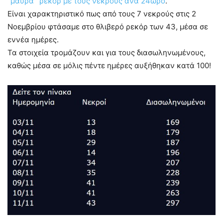
“μαύρα” ρεκόρ με τους νεκρούς ανά 24ωρο
.
Είναι χαρακτηριστικό πως από τους 7 νεκρούς στις 2
Νοεμβρίου φτάσαμε στο θλιβερό ρεκόρ των 43, μέσα σε
εννέα ημέρες.
Τα στοιχεία τρομάζουν και για τους διασωληνωμένους,
καθώς μέσα σε μόλις πέντε ημέρες αυξήθηκαν κατά 100!