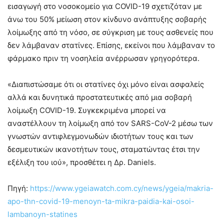
εισαγωγή στο νοσοκομείο για COVID-19 σχετιζόταν με
άνω του 50% μείωση στον κίνδυνο ανάπτυξης σοβαρής
λοίμωξης από τη νόσο, σε σύγκριση με τους ασθενείς που
δεν λάμβαναν στατίνες. Επίσης, εκείνοι που λάμβαναν το
φάρμακο πριν τη νοσηλεία ανέρρωσαν γρηγορότερα.
«Διαπιστώσαμε ότι οι στατίνες όχι μόνο είναι ασφαλείς
αλλά και δυνητικά προστατευτικές από μια σοβαρή
λοίμωξη COVID-19. Συγκεκριμένα μπορεί να
αναστέλλουν τη λοίμωξη από τον SARS-CoV-2 μέσω των
γνωστών αντιφλεγμονωδών ιδιοτήτων τους και των
δεσμευτικών ικανοτήτων τους, σταματώντας έτσι την
εξέλιξη του ιού», προσθέτει η Δρ. Daniels.
Πηγή:
https://www.ygeiawatch.com.cy/news/ygeia/makria-
apo-thn-covid-19-menoyn-ta-mikra-paidia-kai-osoi-
lambanoyn-statines