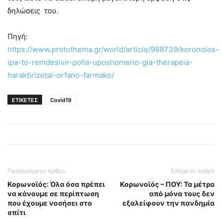
δηλώσεις του.
Πηγή:
https://www.protothema.gr/world/article/988739/koronoios-
ipa-to-remdesivir-polla-uposhomeno-gia-therapeia-
haraktirizetai-orfano-farmako/
ΕΤΙΚΕΤΕΣ
Covid19
Προηγούμενο άρθρο
Επόμενο άρθρο
Κορωνοϊός: Όλα όσα πρέπει
Κορωνοϊός – ΠΟΥ: Τα μέτρα
να κάνουμε σε περίπτωση
από μόνα τους δεν
που έχουμε νοσήσει στο
εξαλείφουν την πανδημία
σπίτι