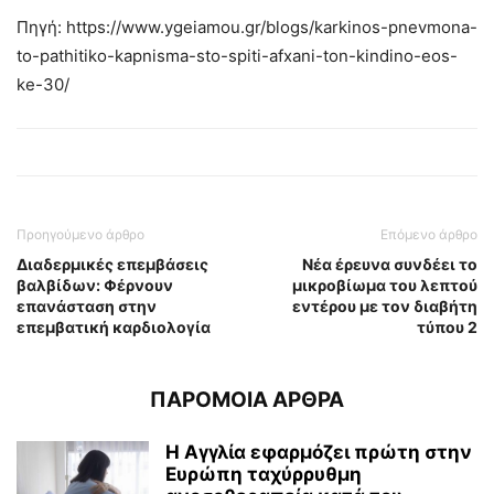
Πηγή: https://www.ygeiamou.gr/blogs/karkinos-pnevmona-
to-pathitiko-kapnisma-sto-spiti-afxani-ton-kindino-eos-
ke-30/
Προηγούμενο άρθρο
Επόμενο άρθρο
Διαδερμικές επεμβάσεις
Νέα έρευνα συνδέει το
βαλβίδων: Φέρνουν
μικροβίωμα του λεπτού
επανάσταση στην
εντέρου με τον διαβήτη
επεμβατική καρδιολογία
τύπου 2
ΠΑΡΟΜΟΙΑ ΑΡΘΡΑ
Η Αγγλία εφαρμόζει πρώτη στην
Ευρώπη ταχύρρυθμη