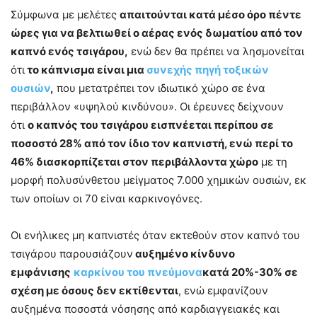
Σύμφωνα με μελέτες
απαιτούνται κατά μέσο όρο πέντε
ώρες για να βελτιωθεί ο αέρας ενός δωματίου από τον
καπνό ενός τσιγάρου,
ενώ δεν θα πρέπει να λησμονείται
ότι
το κάπνισμα είναι μια
συνεχής πηγή τοξικών
ουσιών
,
που μετατρέπει τον ιδιωτικό χώρο σε ένα
περιβάλλον «υψηλού κινδύνου». Οι έρευνες δείχνουν
ότι
ο καπνός του τσιγάρου εισπνέεται περίπου σε
ποσοστό 28% από τον ίδιο τον καπνιστή, ενώ περί το
46% διασκορπίζεται στον περιβάλλοντα χώρο
με τη
μορφή πολυσύνθετου μείγματος 7.000 χημικών ουσιών, εκ
των οποίων οι 70 είναι καρκινογόνες.
Οι ενήλικες μη καπνιστές όταν εκτεθούν στον καπνό του
τσιγάρου παρουσιάζουν
αυξημένο κίνδυνο
εμφάνισης
καρκίνου του πνεύμονα
κατά 20%-30% σε
σχέση με όσους δεν εκτίθενται
, ενώ εμφανίζουν
αυξημένα ποσοστά νόσησης από καρδιαγγειακές και