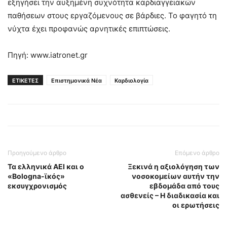
εξηγήσει την αυξημένη συχνότητα καρδιαγγειακών
παθήσεων στους εργαζόμενους σε βάρδιες. Το φαγητό τη
νύχτα έχει προφανώς αρνητικές επιπτώσεις.
Πηγή: www.iatronet.gr
ΕΤΙΚΕΤΕΣ
Επιστημονικά Νέα
Καρδιολογία
Προηγούμενο άρθρο
Επόμενο άρθρο
Τα ελληνικά ΑΕΙ και ο
Ξεκινά η αξιολόγηση των
«Bologna-ϊκός»
νοσοκομείων αυτήν την
εκσυγχρονισμός
εβδομάδα από τους
ασθενείς – Η διαδικασία και
οι ερωτήσεις