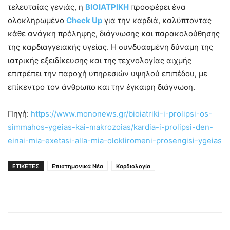
τελευταίας γενιάς, η
ΒΙΟΙΑΤΡΙΚΗ
προσφέρει ένα
ολοκληρωμένο
Check Up
για την καρδιά, καλύπτοντας
κάθε ανάγκη πρόληψης, διάγνωσης και παρακολούθησης
της καρδιαγγειακής υγείας. Η συνδυασμένη δύναμη της
ιατρικής εξειδίκευσης και της τεχνολογίας αιχμής
επιτρέπει την παροχή υπηρεσιών υψηλού επιπέδου, με
επίκεντρο τον άνθρωπο και την έγκαιρη διάγνωση.
Πηγή:
https://www.mononews.gr/bioiatriki-i-prolipsi-os-
simmahos-ygeias-kai-makrozoias/kardia-i-prolipsi-den-
einai-mia-exetasi-alla-mia-olokliromeni-prosengisi-ygeias
ΕΤΙΚΕΤΕΣ
Επιστημονικά Νέα
Καρδιολογία