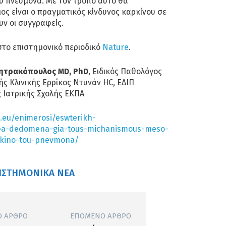
υ πνεύμονα. Με τον τρόπο αυτό θα
ος είναι ο πραγματικός κίνδυνος καρκίνου σε
ν οι συγγραφείς.
στο επιστημονικό περιοδικό
Nature
.
ητρακόπουλος MD, PhD
, Ειδικός Παθολόγος
ής Κλινικής Ερρίκος Ντυνάν HC, ΕΔΙΠ
 Ιατρικής Σχολής ΕΚΠΑ
a.eu/enimerosi/eswterikh-
ea-dedomena-gia-tous-michanismous-meso-
rkino-tou-pnevmona/
ΙΣΤΗΜΟΝΙΚΆ ΝΈΑ
 ΆΡΘΡΟ
ΕΠΌΜΕΝΟ ΆΡΘΡΟ