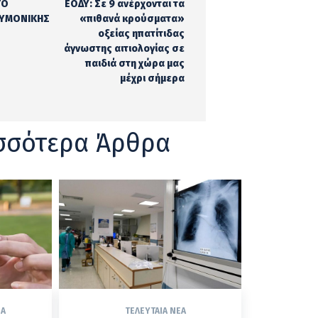
ΤΟ
ΕΟΔΥ: Σε 9 ανέρχονται τα
ΕΥΜΟΝΙΚΗΣ
«πιθανά κρούσματα»
οξείας ηπατίτιδας
άγνωστης αιτιολογίας σε
παιδιά στη χώρα μας
μέχρι σήμερα
σσότερα Άρθρα
ΈΑ
ΤΕΛΕΥΤΑΊΑ ΝΈΑ