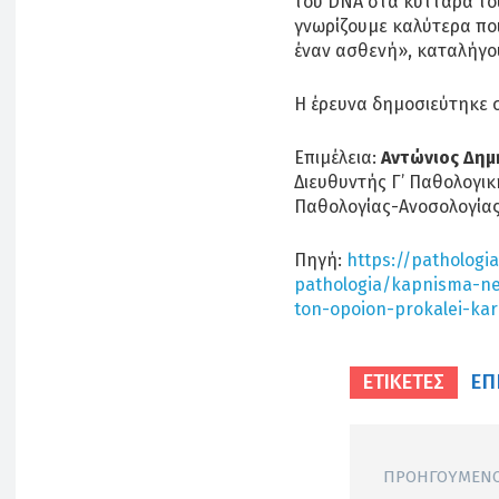
του DNA στα κύτταρα το
γνωρίζουμε καλύτερα ποι
έναν ασθενή», καταλήγου
Η έρευνα δημοσιεύτηκε 
Επιμέλεια:
Αντώνιος Δημ
Διευθυντής Γ’ Παθολογικ
Παθολογίας-Ανοσολογίας
Πηγή:
https://pathologi
pathologia/kapnisma-n
ton-opoion-prokalei-ka
ΕΠ
ΕΤΙΚΕΤΕΣ
ΠΡΟΗΓΟΎΜΕΝΟ