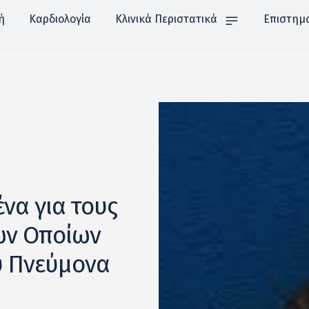
ή
Καρδιολογία
Κλινικά Περιστατικά
Επιστημ
να για τους
ων Οποίων
υ Πνεύμονα