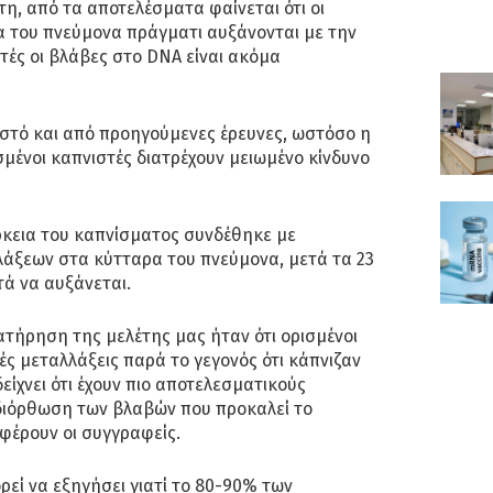
η, από τα αποτελέσματα φαίνεται ότι οι
α του πνεύμονα πράγματι αυξάνονται με την
στές οι βλάβες στο DNA είναι ακόμα
ωστό και από προηγούμενες έρευνες, ωστόσο η
ισμένοι καπνιστές διατρέχουν μειωμένο κίνδυνο
ρκεια του καπνίσματος συνδέθηκε με
λάξεων στα κύτταρα του πνεύμονα, μετά τα 23
τά να αυξάνεται.
τήρηση της μελέτης μας ήταν ότι ορισμένοι
ές μεταλλάξεις παρά το γεγονός ότι κάπνιζαν
δείχνει ότι έχουν πιο αποτελεσματικούς
ιδιόρθωση των βλαβών που προκαλεί το
φέρουν οι συγγραφείς.
εί να εξηγήσει γιατί το 80-90% των