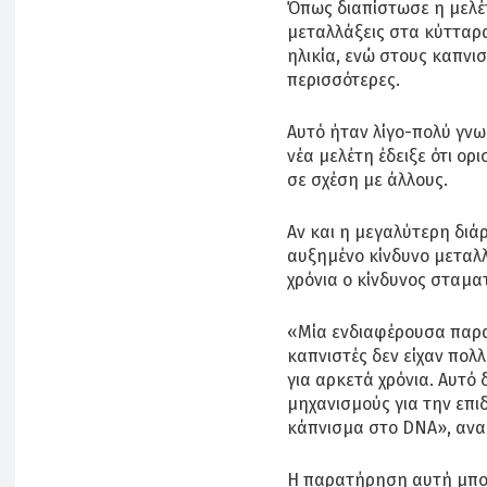
Όπως διαπίστωσε η μελέτ
μεταλλάξεις στα κύτταρ
ηλικία, ενώ στους καπνι
περισσότερες.
Αυτό ήταν λίγο-πολύ γν
νέα μελέτη έδειξε ότι ορ
σε σχέση με άλλους.
Αν και η μεγαλύτερη διά
αυξημένο κίνδυνο μεταλ
χρόνια ο κίνδυνος σταμα
«Μία ενδιαφέρουσα παρα
καπνιστές δεν είχαν πολλ
για αρκετά χρόνια. Αυτό 
μηχανισμούς για την επ
κάπνισμα στο DNA», ανα
Η παρατήρηση αυτή μπορ