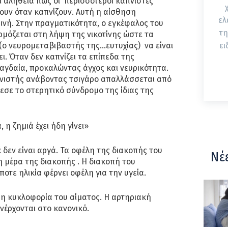
 αλήθεια πως οι περισσότεροι καπνιστές
ουν όταν καπνίζουν. Αυτή η αίσθηση
ελ
ινή. Στην πραγματικότητα, ο εγκέφαλος του
τη
μόζεται στη λήψη της νικοτίνης ώστε τα
(ο νευρομεταβιβαστής της…ευτυχίας) να είναι
ει
ι. Όταν δεν καπνίζει τα επίπεδα της
αγδαία, προκαλώντας άγχος και νευρικότητα.
πνιστής ανάβοντας τσιγάρο απαλλάσσεται από
εσε το στερητικό σύνδρομο της ίδιας της
η ζημιά έχει ήδη γίνει»
δεν είναι αργά. Τα οφέλη της διακοπής του
Νέ
 μέρα της διακοπής . Η διακοπή του
οτε ηλικία φέρνει οφέλη για την υγεία.
ι η κυκλοφορία του αίματος. Η αρτηριακή
νέρχονται στο κανονικό.