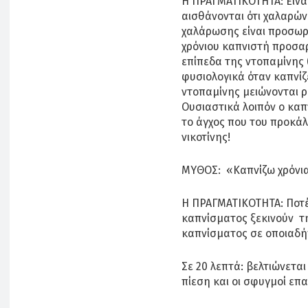
Η ΠΡΑΓΜΑΤΙΚΟΤΗΤΑ: Είναι
αισθάνονται ότι χαλαρών
χαλάρωσης είναι προσωρ
χρόνιου καπνιστή προσαρ
επίπεδα της ντοπαμίνης 
φυσιολογικά όταν καπνίζε
ντοπαμίνης μειώνονται ρ
Ουσιαστικά λοιπόν ο κα
το άγχος που του προκάλ
νικοτίνης!
ΜΥΘΟΣ: «Καπνίζω χρόνια, 
Η ΠΡΑΓΜΑΤΙΚΟΤΗΤΑ: Ποτέ 
καπνίσματος ξεκινούν τη
καπνίσματος σε οποιαδήπ
Σε 20 λεπτά: βελτιώνετα
πίεση και οι σφυγμοί επα