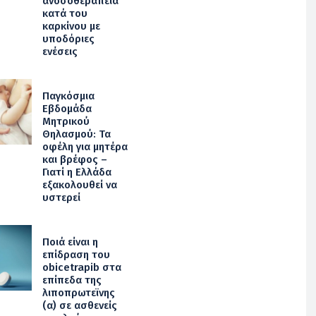
ανοσοθεραπεία
κατά του
καρκίνου με
υποδόριες
ενέσεις
Παγκόσμια
Εβδομάδα
Μητρικού
Θηλασμού: Τα
οφέλη για μητέρα
και βρέφος –
Γιατί η Ελλάδα
εξακολουθεί να
υστερεί
Ποιά είναι η
επίδραση του
obicetrapib στα
επίπεδα της
λιποπρωτεϊνης
(α) σε ασθενείς