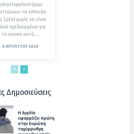
χοληστερυλεστέρων
αττώνουν τα επίπεδα
ς Lp(a) χωρίς να είναι
δικά σχεδιασμένοι για
το σκοπό αυτό....
6 ΑΥΓΟΎΣΤΟΥ 2026
ες Δημοσιεύσεις
Η Αγγλία
εφαρμόζει πρώτη
στην Ευρώπη
ταχύρρυθμη