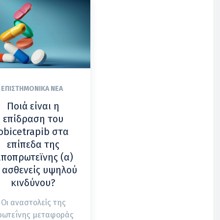
ΕΠΙΣΤΗΜΟΝΙΚΆ ΝΈΑ
Ποιά είναι η
επίδραση του
obicetrapib στα
επίπεδα της
ιποπρωτεϊνης (α)
 ασθενείς υψηλού
κινδύνου?
Οι αναστολείς της
ρωτεΐνης μεταφοράς