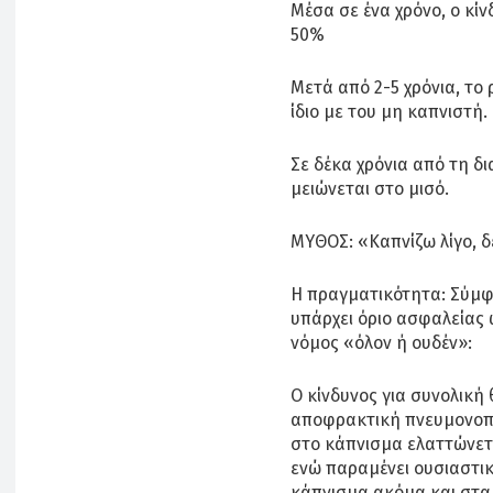
Μέσα σε ένα χρόνο, ο κί
50%
Μετά από 2-5 χρόνια, το 
ίδιο με του μη καπνιστή.
Σε δέκα χρόνια από τη δ
μειώνεται στο μισό.
ΜΥΘΟΣ: «Καπνίζω λίγο, δ
Η πραγματικότητα: Σύμφ
υπάρχει όριο ασφαλείας 
νόμος «όλον ή ουδέν»:
Ο κίνδυνος για συνολική
αποφρακτική πνευμονοπά
στο κάπνισμα ελαττώνετ
ενώ παραμένει ουσιαστικ
κάπνισμα ακόμα και στα