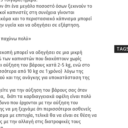
υν ότι ένα μεγάλο ποσοστό όσων ξεκινούν το
οί καπνιστές στη συνέχεια γίνονται
Ακόμα και το περιστασιακό κάπνισμα μπορεί
ν υγεία και να οδηγήσει σε εξάρτηση.
 παχύνω πολύ»
TAG
κοπή μπορεί να οδηγήσει σε μια μικρή
 των καπνιστών που διακόπτουν χωρίς
ι αύξηση του βάρους κατά 2-5 kg, ενώ στο
σότερα από 10 kg σε 1 χρόνο) λόγω της
ού και της ανάγκης για υποκατάσταση της
είτε για την αύξηση του βάρους σας όταν
, διότι τα καρδιαγγειακά οφέλη είναι πολύ
δυνο που έρχονται με την αύξηση του
ς να μη ξεχνάμε ότι περισσότεροι ασθενείς
μα με επιτυχία, τελικά θα να είναι σε θέση να
ς με την αλλαγή στις διατροφικές τους
η.