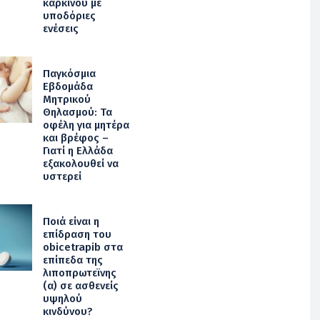
καρκίνου με
υποδόριες
ενέσεις
Παγκόσμια
Εβδομάδα
Μητρικού
Θηλασμού: Τα
οφέλη για μητέρα
και βρέφος –
Γιατί η Ελλάδα
εξακολουθεί να
υστερεί
Ποιά είναι η
επίδραση του
obicetrapib στα
επίπεδα της
λιποπρωτεϊνης
(α) σε ασθενείς
υψηλού
κινδύνου?