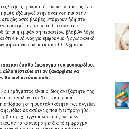
τές/στριες η διακοπή του καπνίσματος έχει
 πρώτο εξάμηνο) στην αναπνοή και στην
Δυστυχώς όσες βλάβες υπάρχουν ήδη στα
δεν αναστρέφονται με τη διακοπή του
δίζεται η εμφάνιση περαιτέρω βλαβών λόγω
αι ότι ο κίνδυνος για έμφραγμα ή εγκεφαλικό
ων μη καπνιστών μετά από 10-15 χρόνια
ρια και έπαθα έμφραγμα του μυοκαρδίου.
 αλλά πίστεύω ότι αν ξαναρχίσω να
εν θα κινδυνεύσω πάλι.
υ εμφράγματος είναι ο ίδιος ανεξάρτητα της
ου καταναλώνεται. Έστω και μικρή
ή επίδραση στη συσταλτικότητα των αγγείων
σης, ιδίως σε ασθενείς που έχει προηγηθεί
έμβαση πχ. αγγειοπλαστική, by-pass.
διέκοψαν το κάπνισμα μετά από έμφραγμα