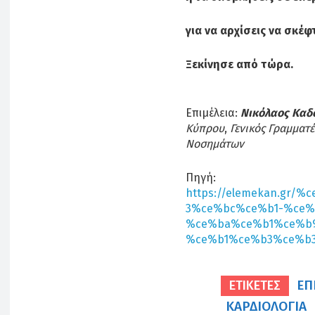
για να αρχίσεις να σκέ
Ξεκίνησε από τώρα.
Επιμέλεια:
Νικόλαος Καδ
Κύπρου
,
Γενικός Γραμματέ
Νοσημάτων
Πηγή:
https://elemekan.gr
3%ce%bc%ce%b1-%ce%
%ce%ba%ce%b1%ce%b
%ce%b1%ce%b3%ce%b
ΕΠ
ΕΤΙΚΕΤΕΣ
ΚΑΡΔΙΟΛΟΓΊΑ