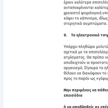
έχουν καλύτερα αποτελέσ
ανταποκρίνονται καλύτερ
χρειαστεί ψυχολογική υ
κόψει το κάπνισμα, ιδίω
στερητικά συμπτώματα.
9. Το ηλεκτρονικό τσιγ
Υπάρχει πληθώρα μελετώ
σχετικά με τα αποτελέσμ
ατμίσματος. Θα πρέπει ν
αποδειχτούν οι προστατε
οργανισμό. Σίγουρα το η
θέλουν να διακόψουν το 
προς το παρόν ως «γέφυρ
Μην περιμένεις να πάθε
επεισόδιο
ή να υποβληθείς σε επ