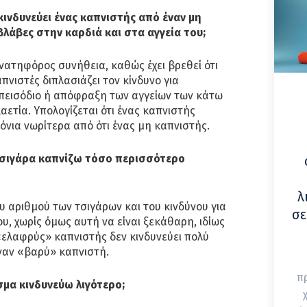
ινδυνεύει ένας καπνιστής από έναν μη
βλάβες στην καρδιά και στα αγγεία του;
ανατηφόρος συνήθεια, καθώς έχει βρεθεί ότι
πνιστές διπλασιάζει τον κίνδυνο για
πεισόδιο ή απόφραξη των αγγείων των κάτω
ετία. Υπολογίζεται ότι ένας καπνιστής
ρόνια νωρίτερα από ότι ένας μη καπνιστής.
σιγάρα καπνίζω τόσο περισσότερο
λ
υ αριθμού των τσιγάρων και του κινδύνου για
σε
, χωρίς όμως αυτή να είναι ξεκάθαρη, ιδίως
 «ελαφρύς» καπνιστής δεν κινδυνεύει πολύ
έναν «βαρύ» καπνιστή.
π
μα κινδυνεύω λιγότερο;