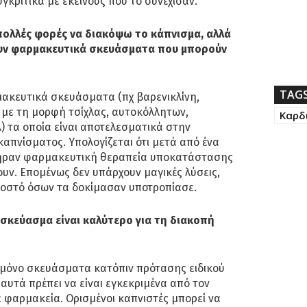
γκριτικά με εκείνους που το συνέχισαν.
λλές φορές να διακόψω το κάπνισμα, αλλά
ουν φαρμακευτικά σκευάσματα που μπορούν
TAG
ακευτικά σκευάσματα (πχ βαρενικλίνη,
 με τη μορφή τσίχλας, αυτοκόλλητων,
Καρδ
) τα οποία είναι αποτελεσματικά στην
απνίσματος. Υπολογίζεται ότι μετά από ένα
πήραν φαρμακευτική θεραπεία υποκατάστασης
ουν. Επομένως δεν υπάρχουν μαγικές λύσεις,
οστό όσων τα δοκίμασαν υποτροπίασε.
σκεύασμα είναι καλύτερο για τη διακοπή
 μόνο σκευάσματα κατόπιν πρότασης ειδικού
αυτά πρέπει να είναι εγκεκριμένα από τον
 φαρμακεία. Ορισμένοι καπνιστές μπορεί να