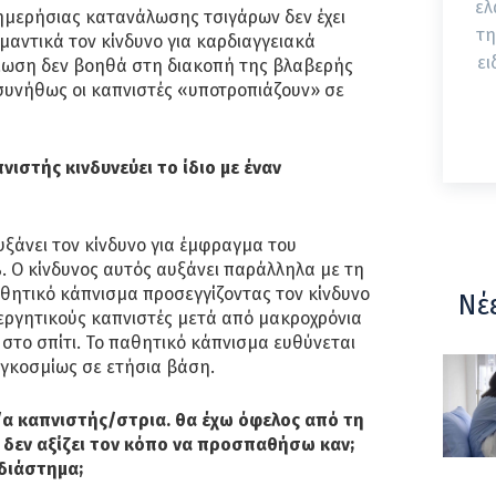
ελ
ημερήσιας κατανάλωσης τσιγάρων δεν έχει
τη
ημαντικά τον κίνδυνο για καρδιαγγειακά
ει
είωση δεν βοηθά στη διακοπή της βλαβερής
συνήθως οι καπνιστές «υποτροπιάζουν» σε
ιστής κινδυνεύει το ίδιο με έναν
ξάνει τον κίνδυνο για έμφραγμα του
. Ο κίνδυνος αυτός αυξάνει παράλληλα με τη
θητικό κάπνισμα προσεγγίζοντας τον κίνδυνο
Νέ
εργητικούς καπνιστές μετά από μακροχρόνια
 στο σπίτι. Το παθητικό κάπνισµα ευθύνεται
αγκοσµίως σε ετήσια βάση.
/α καπνιστής/στρια. θα έχω όφελος από τη
 δεν αξίζει τον κόπο να προσπαθήσω καν;
 διάστημα;