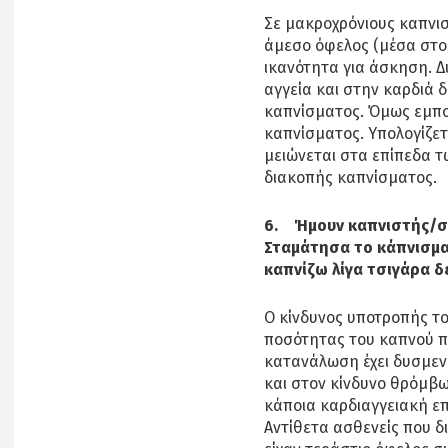
Σε μακροχρόνιους καπνισ
άμεσο όφελος (μέσα στο
ικανότητα για άσκηση. 
αγγεία και στην καρδιά 
καπνίσματος. Όμως εμπο
καπνίσματος. Υπολογίζετ
μειώνεται στα επίπεδα τ
διακοπής καπνίσματος.
6. Ήμουν καπνιστής/στ
Σταμάτησα το κάπνισμα,
καπνίζω λίγα τσιγάρα δ
Ο κίνδυνος υποτροπής το
ποσότητας του καπνού π
κατανάλωση έχει δυσμεν
και στον κίνδυνο θρόμβω
κάποια καρδιαγγειακή επ
Αντίθετα ασθενείς που 