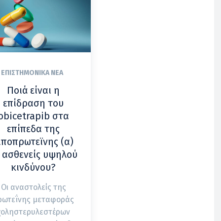
ΕΠΙΣΤΗΜΟΝΙΚΆ ΝΈΑ
Ποιά είναι η
επίδραση του
obicetrapib στα
επίπεδα της
ιποπρωτεϊνης (α)
 ασθενείς υψηλού
κινδύνου?
Οι αναστολείς της
ρωτεΐνης μεταφοράς
χοληστερυλεστέρων