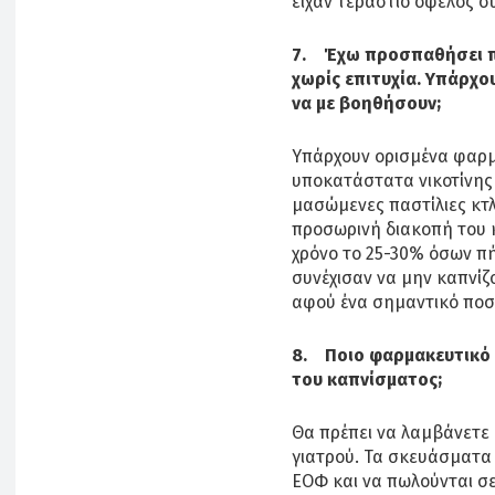
είχαν τεράστιο όφελος συ
7. Έχω προσπαθήσει πο
χωρίς επιτυχία. Υπάρχ
να με βοηθήσουν;
Υπάρχουν ορισμένα φαρμ
υποκατάστατα νικοτίνης
μασώμενες παστίλιες κτλ
προσωρινή διακοπή του κ
χρόνο το 25-30% όσων 
συνέχισαν να μην καπνίζ
αφού ένα σημαντικό ποσ
8. Ποιο φαρμακευτικό 
του καπνίσματος;
Θα πρέπει να λαμβάνετε
γιατρού. Τα σκευάσματα 
ΕΟΦ και να πωλούνται σε