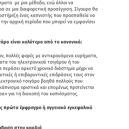
ματα με μια μέθοδο, ενώ άλλοι να
α σε μια διαφορετική προσέγγιση. Σίγουρα θα
ποστήριξη ένας καπνιστής που προσπαθεία να
ς την αρχική περίοδο που μπορεί να εμφανίσει
άρο είναι καλύτερο από το κανονικό;
ν, πολλές φορές με αντικρουόμενα ευρήματα,
ατα του ηλεκτρονικού τσιγάρου ή του
α περάσει αρκετό χρονικό διάστημα μέχρι να
υτικές ή επιβαρυντικές επιδράσεις τους στον
λεκτρονικό τσιγάρο βοηθά πολλούς που
κάπνισμα οριστικά και επομένως προτείνεται
α» για τη διακοπή του καπνίσματος.
ις πρώτα έμφραγμα ή αγγειακό εγκεφαλικό
έμβαση στην καρδιά