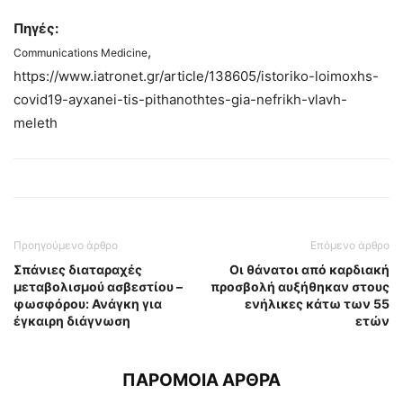
Πηγές:
,
Communications Medicine
https://www.iatronet.gr/article/138605/istoriko-loimoxhs-
covid19-ayxanei-tis-pithanothtes-gia-nefrikh-vlavh-
meleth
Προηγούμενο άρθρο
Επόμενο άρθρο
Σπάνιες διαταραχές
Οι θάνατοι από καρδιακή
μεταβολισμού ασβεστίου –
προσβολή αυξήθηκαν στους
φωσφόρου: Ανάγκη για
ενήλικες κάτω των 55
έγκαιρη διάγνωση
ετών
ΠΑΡΟΜΟΙΑ ΑΡΘΡΑ