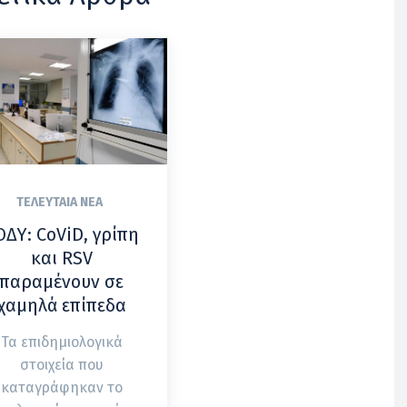
ΤΕΛΕΥΤΑΊΑ ΝΈΑ
ΟΔΥ: CoViD, γρίπη
και RSV
παραμένουν σε
χαμηλά επίπεδα
Τα επιδημιολογικά
στοιχεία που
καταγράφηκαν το