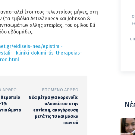
 ανασταλεί έτσι τους τελευταίους μήνες, στη
σ
 (τα εμβόλια AstraZeneca και Johnson &
ΕΟΔΥ
αντισωμάτων άλλης εταιρίας, του ομίλου Eli
 δύο εβδομάδες.
επ
et.gr/eidiseis-nea/epistimi-
ali-i-kliniki-dokimi-tis-therapeias-
ron.html
 ΆΡΘΡΟ
ΕΠΌΜΕΝΟ ΆΡΘΡΟ
η θεραπεία
Νέα μέτρα για κορονοϊό:
Νέ
-19:
«Λουκέτο» στην
ντισώματα
εστίαση, απαγόρευση
μετά τις 10 και μάσκα
παντού