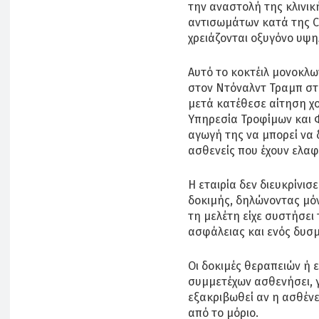
την αναστολή της κλινικ
αντισωμάτων κατά της C
χρειάζονται οξυγόνο υψη
Αυτό το κοκτέιλ μονοκλ
στον Ντόναλντ Τραμπ στι
μετά κατέθεσε αίτηση χ
Υπηρεσία Τροφίμων και 
αγωγή της να μπορεί να 
ασθενείς που έχουν ελα
Η εταιρία δεν διευκρίνι
δοκιμής, δηλώνοντας μόν
τη μελέτη είχε συστήσει
ασφάλειας και ενός δυσ
Οι δοκιμές θεραπειών ή 
συμμετέχων ασθενήσει, γ
εξακριβωθεί αν η ασθένει
από το μόριο.