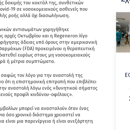
ής δοκιμής του κοκτέιλ της, συνθετικών
ovid-19 σε νοσοκομειακούς ασθενείς που
λής ροής αλλά όχι διασωλήνωση.
ωνικών αντισωμάτων χορηγήθηκε
ς αρχές Οκτωβρίου και η Regeneron λίγο
ορήγησης άδειας υπό όρους στην αμερικανική
Φαρμάκων (FDA) προκειμένου η θεραπευτική
διατεθεί ευρέως στους μη νοσοκομειακούς
φρά ή μέτρια συμπτώματα.
Ε
σε σαφώς τον λόγο για την αναστολή της
ο ότι η επιστημονική επιτροπή που επιβλέπει
 την αναστολή λόγω ενός «δυνητικού σήματος
μενούς προφίλ κινδύνου-οφέλους».
εμβολίων μπορεί να ανασταλούν όταν ένας
ια όσο χρονικό διάστημα χρειαστεί να
α είναι μια παρενέργεια ή είναι ανεξάρτητη