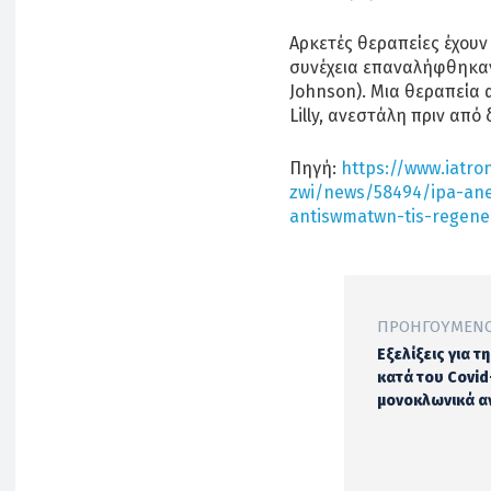
Αρκετές θεραπείες έχουν
συνέχεια επαναλήφθηκαν
Johnson). Μια θεραπεία 
Lilly, ανεστάλη πριν από
Πηγή:
https://www.iatron
zwi/news/58494/ipa-anest
antiswmatwn-tis-regene
ΠΡΟΗΓΟΎΜΕΝΟ
Εξελίξεις για τ
κατά του Covid
μονοκλωνικά α