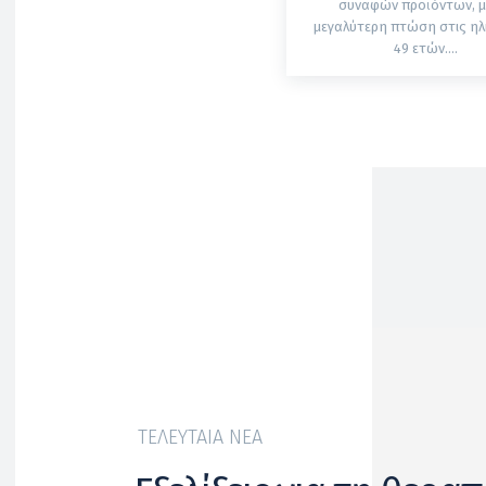
συναφών προϊόντων, μ
μεγαλύτερη πτώση στις ηλι
49 ετών....