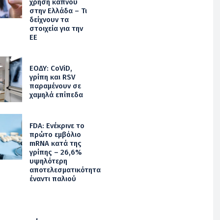
χρήση καπνού
στην Ελλάδα – Τι
δείχνουν τα
στοιχεία για την
ΕΕ
ΕΟΔΥ: CoViD,
γρίπη και RSV
παραμένουν σε
χαμηλά επίπεδα
FDA: Ενέκρινε το
πρώτο εμβόλιο
mRNA κατά της
γρίπης – 26,6%
υψηλότερη
αποτελεσματικότητα
έναντι παλιού