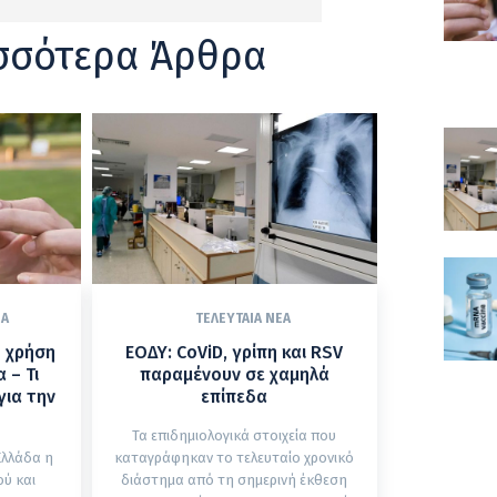
σσότερα Άρθρα
ΈΑ
ΤΕΛΕΥΤΑΊΑ ΝΈΑ
η χρήση
ΕΟΔΥ: CoViD, γρίπη και RSV
 – Τι
παραμένουν σε χαμηλά
για την
επίπεδα
Τα επιδημιολογικά στοιχεία που
Ελλάδα η
καταγράφηκαν το τελευταίο χρονικό
ύ και
διάστημα από τη σημερινή έκθεση