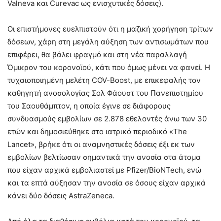
Valneva και Curevac ως ενισχυτικές δόσεις).
Οι επιστήμονες ευελπιστούν ότι η μαζική χορήγηση τρίτων
δόσεων, χάρη στη μεγάλη αύξηση των αντισωμάτων που
επιφέρει, θα βάλει φραγμό και στη νέα παραλλαγή
Όμικρον του κορονοϊού, κάτι που όμως μένει να φανεί. Η
τυχαιοποιημένη μελέτη COV-Boost, με επικεφαλής τον
καθηγητή ανοσολογίας Σολ Φάουστ του Πανεπιστημίου
του Σαουθάμπτον, η οποία έγινε σε διάφορους
συνδυασμούς εμβολίων σε 2.878 εθελοντές άνω των 30
ετών και δημοσιεύθηκε στο ιατρικό περιοδικό «The
Lancet», βρήκε ότι οι αναμνηστικές δόσεις έξι εκ των
εμβολίων βελτίωσαν σημαντικά την ανοσία στα άτομα
που είχαν αρχικά εμβολιαστεί με Pfizer/BioNTech, ενώ
και τα επτά αύξησαν την ανοσία σε όσους είχαν αρχικά
κάνει δύο δόσεις AstraZeneca.