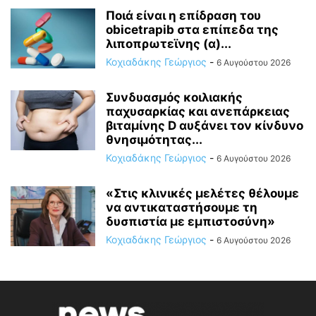
Ποιά είναι η επίδραση του
obicetrapib στα επίπεδα της
λιποπρωτεϊνης (α)...
Κοχιαδάκης Γεώργιος
-
6 Αυγούστου 2026
Συνδυασμός κοιλιακής
παχυσαρκίας και ανεπάρκειας
βιταμίνης D αυξάνει τον κίνδυνο
θνησιμότητας...
Κοχιαδάκης Γεώργιος
-
6 Αυγούστου 2026
«Στις κλινικές μελέτες θέλουμε
να αντικαταστήσουμε τη
δυσπιστία με εμπιστοσύνη»
Κοχιαδάκης Γεώργιος
-
6 Αυγούστου 2026