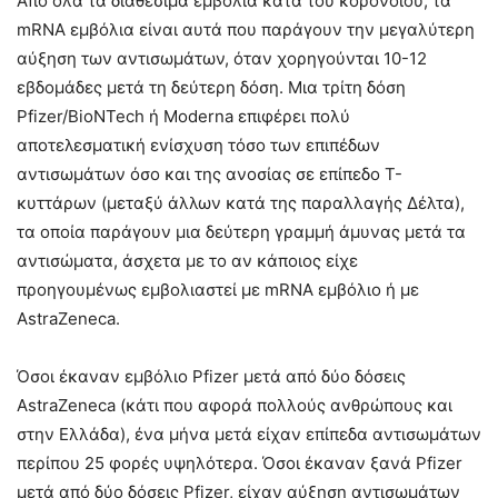
Από όλα τα διαθέσιμα εμβόλια κατά του κορονοϊού, τα
mRNA εμβόλια είναι αυτά που παράγουν την μεγαλύτερη
αύξηση των αντισωμάτων, όταν χορηγούνται 10-12
εβδομάδες μετά τη δεύτερη δόση. Μια τρίτη δόση
Pfizer/BioNTech ή Moderna επιφέρει πολύ
αποτελεσματική ενίσχυση τόσο των επιπέδων
αντισωμάτων όσο και της ανοσίας σε επίπεδο Τ-
κυττάρων (μεταξύ άλλων κατά της παραλλαγής Δέλτα),
τα οποία παράγουν μια δεύτερη γραμμή άμυνας μετά τα
αντισώματα, άσχετα με το αν κάποιος είχε
προηγουμένως εμβολιαστεί με mRNA εμβόλιο ή με
AstraZeneca.
Όσοι έκαναν εμβόλιο Pfizer μετά από δύο δόσεις
AstraZeneca (κάτι που αφορά πολλούς ανθρώπους και
στην Ελλάδα), ένα μήνα μετά είχαν επίπεδα αντισωμάτων
περίπου 25 φορές υψηλότερα. Όσοι έκαναν ξανά Pfizer
μετά από δύο δόσεις Pfizer, είχαν αύξηση αντισωμάτων