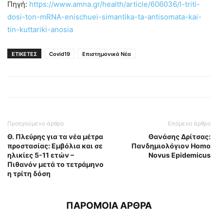
Πηγή:
https://www.amna.gr/health/article/606036/I-triti-
dosi-ton-mRNA-enischuei-simantika-ta-antisomata-kai-
tin-kuttariki-anosia
ΕΤΙΚΕΤΕΣ
Covid19
Επιστημονικά Νέα
Προηγούμενο άρθρο
Επόμενο άρθρο
Θ. Πλεύρης για τα νέα μέτρα
Θανάσης Δρίτσας:
προστασίας: Εμβόλια και σε
Πανδημιολόγιον Homo
ηλικίες 5-11 ετών –
Novus Epidemicus
Πιθανόν μετά το τετράμηνο
η τρίτη δόση
ΠΑΡΟΜΟΙΑ ΑΡΘΡΑ