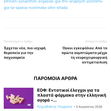
ethnikh-synanthsh-ergasias-gia-thn-anaptyxh-politikhs-
gia-ta-spania-noshmata-sthn-ellada
Προηγούμενο άρθρο
Επόμενο άρθρο
Έρχεται νέα, πιο ισχυρή
Όγκοι εγκεφάλου: Από τα
θεραπεία για την
πρώτα συμπτώματα μέχρι
παχυσαρκία
τη νευροχειρουργική
αντιμετώπιση
ΠΑΡΟΜΟΙΑ ΑΡΘΡΑ
ΕΟΦ: Εντατικοί έλεγχοι για τα
πλαστά φάρμακα στην ελληνική
αγορά –...
Κοχιαδάκης Γεώργιος
-
5 Αυγούστου 2026