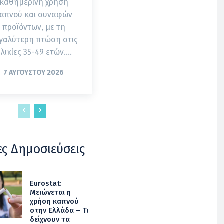
καθημερινή χρήση
απνού και συναφών
προϊόντων, με τη
γαλύτερη πτώση στις
λικίες 35-49 ετών....
7 ΑΥΓΟΎΣΤΟΥ 2026
ες Δημοσιεύσεις
Eurostat:
Μειώνεται η
χρήση καπνού
στην Ελλάδα – Τι
δείχνουν τα