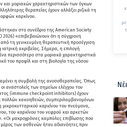
ών και μοριακών χαρακτηριστικών των όγκων
κ
αλληλότερης θεραπείας έχουν αλλάξει ριζικά τη
μορφών καρκίνου.
με
η
ιάστηκαν στο συνέδριο της American Society
CO 2026) «επιβεβαιώνουν ότι η σύγχρονη
 από τη γενικευμένη θεραπευτική προσέγγιση
 ιατρική ακριβείας. Σήμερα, η επιλογή
οένα περισσότερο στα μοριακά χαρακτηριστικά
ικό του προφίλ και στη βιολογία της νόσου
ραμένει η συμβολή της ανοσοθεραπείας. Όπως
Νέ
, οι αναστολείς των σημείων ελέγχου του
ος (immune checkpoint inhibitors) έχουν
η πολλών κακοηθειών, συμπεριλαμβανομένων
η μικροκυτταρικού καρκίνου του πνεύμονα,
ου, του καρκίνου του νεφρού και αρκετών
ν. «Οι μακροχρόνιες καμπύλες επιβίωσης που
 μέρος των ασθενών ήταν αδιανόητες πριν