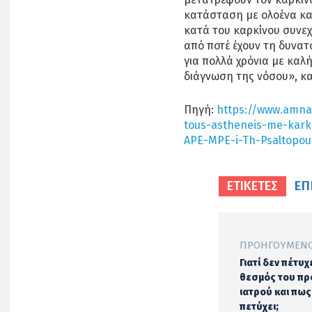
κατάσταση με ολοένα κα
κατά του καρκίνου συνεχ
από ποτέ έχουν τη δυνατ
για πολλά χρόνια με καλ
διάγνωση της νόσου», κα
Πηγή:
https://www.amna.
tous-astheneis-me-karki
APE-MPE-i-Th-Psaltopou
ΕΠ
ΕΤΙΚΕΤΕΣ
ΠΡΟΗΓΟΎΜΕΝΟ
Γιατί δεν πέτυχ
θεσμός του π
ιατρού και πως
πετύχει;