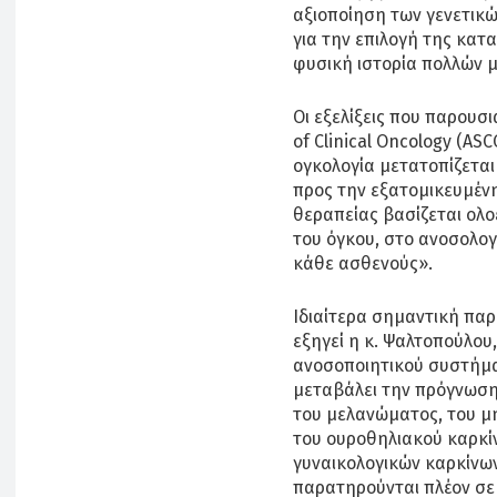
αξιοποίηση των γενετικ
για την επιλογή της κατ
φυσική ιστορία πολλών 
Οι εξελίξεις που παρουσ
of Clinical Oncology (AS
ογκολογία μετατοπίζεται
προς την εξατομικευμένη
θεραπείας βασίζεται ολ
του όγκου, στο ανοσολογ
κάθε ασθενούς».
Ιδιαίτερα σημαντική πα
εξηγεί η κ. Ψαλτοπούλου
ανοσοποιητικού συστήματ
μεταβάλει την πρόγνωσ
του μελανώματος, του μ
του ουροθηλιακού καρκίν
γυναικολογικών καρκίνω
παρατηρούνται πλέον σε