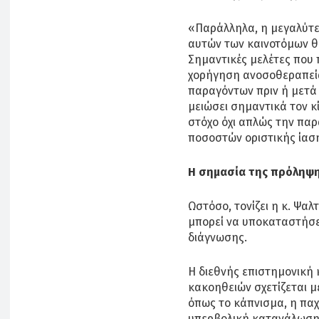
«Παράλληλα, η μεγαλύτ
αυτών των καινοτόμων θ
Σημαντικές μελέτες που 
χορήγηση ανοσοθεραπεί
παραγόντων πριν ή μετά 
μειώσει σημαντικά τον κ
στόχο όχι απλώς την πα
ποσοστών οριστικής ίασ
Η σημασία της πρόληψη
Ωστόσο, τονίζει η κ. Ψα
μπορεί να υποκαταστήσε
διάγνωσης.
H διεθνής επιστημονική 
κακοηθειών σχετίζεται μ
όπως το κάπνισμα, η παχ
υπερβολική κατανάλωση