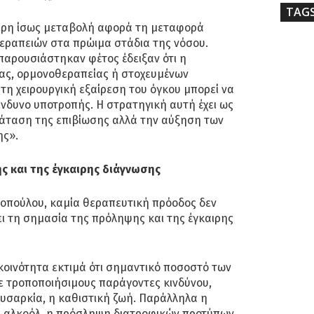
TAG
ερη ίσως μεταβολή αφορά τη μεταφορά
εραπειών στα πρώιμα στάδια της νόσου.
παρουσιάστηκαν φέτος έδειξαν ότι η
ας, ορμονοθεραπείας ή στοχευμένων
τη χειρουργική εξαίρεση του όγκου μπορεί να
ίνδυνο υποτροπής. Η στρατηγική αυτή έχει ως
ράταση της επιβίωσης αλλά την αύξηση των
ης».
ς και της έγκαιρης διάγνωσης
λτοπούλου, καμία θεραπευτική πρόοδος δεν
ι τη σημασία της πρόληψης και της έγκαιρης
κοινότητα εκτιμά ότι σημαντικό ποσοστό των
ε τροποποιήσιμους παράγοντες κινδύνου,
υσαρκία, η καθιστική ζωή. Παράλληλα η
 αλκοόλ, η πρόσληψη διατροφικών προτύπων,