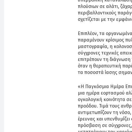
πλούσιων σε αλάτι, ζάχα
περιβαλλοντικούς παράγο
σχετίζεται με την εμφάν
Επιπλέον, τα οργανωμέ
παραμένουν κρίσιμος πυλ
μαστογραφία, η κολονοσκ
σύγχρονες τεχνικές απε
επιτρέπουν τη διάγνωση 
όταν η θεραπευτική παρ
τα ποσοστά ίασης σημαν
«Η Παγκόσμια Ημέρα Επι
μια ημέρα εορτασμού αλλ
ογκολογική κοινότητα σ
προόδου. Τιμά τους ανθρ
αντιμετωπίζουν τη νόσο,
έρευνας και υπενθυμίζει 
πρόσβαση σε σύγχρονες,
μετατρέψουν τον καρκίν