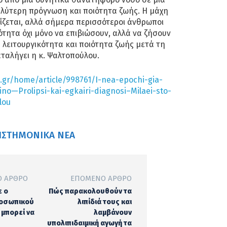
λύτερη πρόγνωση και ποιότητα ζωής. Η μάχη
ίζεται, αλλά σήμερα περισσότεροι άνθρωποι
ότητα όχι μόνο να επιβιώσουν, αλλά να ζήσουν
ή λειτουργικότητα και ποιότητα ζωής μετά τη
ταλήγει η κ. Ψαλτοπούλου.
gr/home/article/998761/I-nea-epochi-gia-
no—Prolipsi-kai-egkairi-diagnosi–Milaei-sto-
lou
ΙΣΤΗΜΟΝΙΚΆ ΝΈΑ
 ΆΡΘΡΟ
ΕΠΌΜΕΝΟ ΆΡΘΡΟ
ε ο
‍Πώς παρακολουθούν τα
ροσωπικού
λιπίδιά τους και
 μπορεί να
λαμβάνουν
υπολιπιδαιμική αγωγή τα