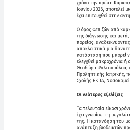
χρόνο την πρώτη Κυριακή
Ιουνίου 2026, αποτελεί 
έχει επιτευχθεί στην αν
Ο όρος «επιζών από καρκ
της διάγνωσης και μετά
πορείας, αναδεικνύοντας 
αποκλειστικά μια θανατ
κατάσταση που μπορεί ν
ελεγχθεί μακροχρόνια ή α
Θεοδώρα Ψαλτοπούλου, κ
Προληπτικής Ιατρικής, π
Σχολής ΕΚΠΑ, Νοσοκομεί
Οι νεότερες εξελίξεις
Τα τελευταία είκοσι χρόν
έχει γνωρίσει τη μεγαλύ
της. Η κατανόηση του μ
ανάπτυξη βιοδεικτών πρ