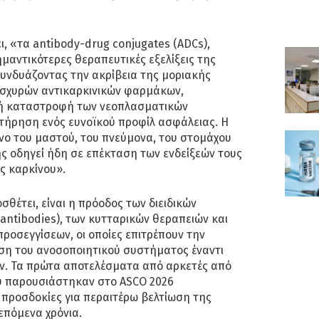
 «τα antibody-drug conjugates (ADCs),
ημαντικότερες θεραπευτικές εξελίξεις της
Συνδυάζοντας την ακρίβεια της μοριακής
ισχυρών αντικαρκινικών φαρμάκων,
κή καταστροφή των νεοπλασματικών
ατήρηση ενός ευνοϊκού προφίλ ασφάλειας. Η
ίνο του μαστού, του πνεύμονα, του στομάχου
ς οδηγεί ήδη σε επέκταση των ενδείξεών τους
ς καρκίνου».
θέτει, είναι η πρόοδος των διειδικών
 antibodies), των κυτταρικών θεραπειών και
ροσεγγίσεων, οι οποίες επιτρέπουν την
ση του ανοσοποιητικού συστήματος έναντι
ν. Τα πρώτα αποτελέσματα από αρκετές από
ου παρουσιάστηκαν στο ASCO 2026
 προσδοκίες για περαιτέρω βελτίωση της
επόμενα χρόνια.