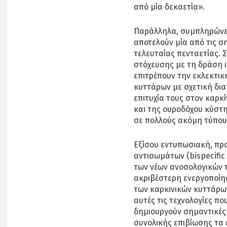
από μία δεκαετία».
Παράλληλα, συμπληρώνει,
αποτελούν μία από τις σ
τελευταίας πενταετίας. 
στόχευσης με τη δράση 
επιτρέπουν την εκλεκτι
κυττάρων με σχετική δι
επιτυχία τους στον καρκ
και της ουροδόχου κύστη
σε πολλούς ακόμη τύπου
Εξίσου εντυπωσιακή, προσ
αντισωμάτων (bispecific
των νέων ανοσολογικών π
ακριβέστερη ενεργοποίη
των καρκινικών κυττάρω
αυτές τις τεχνολογίες π
δημιουργούν σημαντικές
συνολικής επιβίωσης τα 