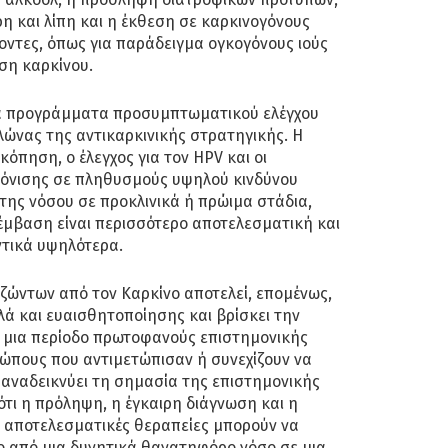
ρη και λίπη και η έκθεση σε καρκινογόνους
ντες, όπως για παράδειγμα ογκογόνους ιούς
ιση καρκίνου.
να προγράμματα προσυμπτωματικού ελέγχου
ώνας της αντικαρκινικής στρατηγικής. Η
όπηση, ο έλεγχος για τον HPV και οι
ικόνισης σε πληθυσμούς υψηλού κινδύνου
της νόσου σε προκλινικά ή πρώιμα στάδια,
έμβαση είναι περισσότερο αποτελεσματική και
τικά υψηλότερα.
ζώντων από τον Καρκίνο αποτελεί, επομένως,
ά και ευαισθητοποίησης και βρίσκει την
ε μια περίοδο πρωτοφανούς επιστημονικής
ώπους που αντιμετώπισαν ή συνεχίζουν να
 αναδεικνύει τη σημασία της επιστημονικής
ότι η πρόληψη, η έγκαιρη διάγνωση και η
 αποτελεσματικές θεραπείες μπορούν να
ο από μια δυνητικά θανατηφόρο νόσο σε μια