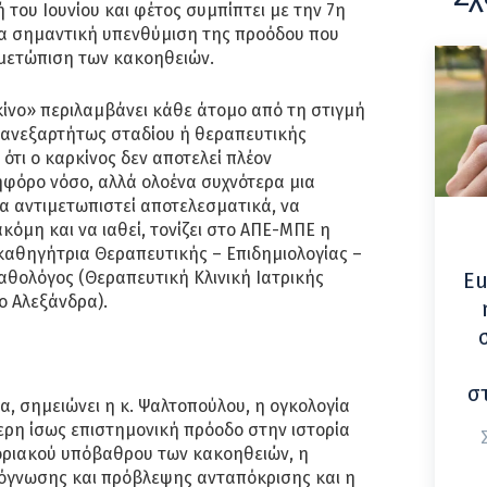
 του Ιουνίου και φέτος συμπίπτει με την 7η
μια σημαντική υπενθύμιση της προόδου που
τιμετώπιση των κακοηθειών.
ίνο» περιλαμβάνει κάθε άτομο από τη στιγμή
, ανεξαρτήτως σταδίου ή θεραπευτικής
ότι ο καρκίνος δεν αποτελεί πλέον
ηφόρο νόσο, αλλά ολοένα συχνότερα μια
α αντιμετωπιστεί αποτελεσματικά, να
κόμη και να ιαθεί, τονίζει στο ΑΠΕ-ΜΠΕ η
αθηγήτρια Θεραπευτικής – Επιδημιολογίας –
αθολόγος (Θεραπευτική Κλινική Ιατρικής
Eu
ο Αλεξάνδρα).
σ
ια, σημειώνει η κ. Ψαλτοπούλου, η ογκολογία
τερη ίσως επιστημονική πρόοδο στην ιστορία
οριακού υπόβαθρου των κακοηθειών, η
όγνωσης και πρόβλεψης ανταπόκρισης και η