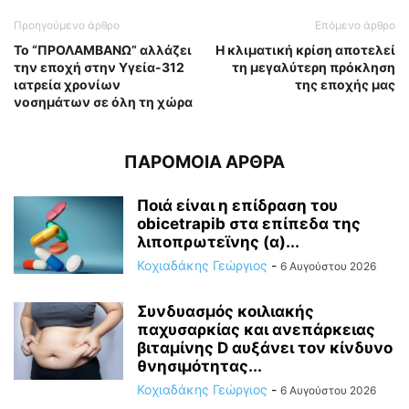
Προηγούμενο άρθρο
Επόμενο άρθρο
Το “ΠΡΟΛΑΜΒΑΝΩ” αλλάζει
Η κλιματική κρίση αποτελεί
την εποχή στην Υγεία-312
τη μεγαλύτερη πρόκληση
ιατρεία χρονίων
της εποχής μας
νοσημάτων σε όλη τη χώρα
ΠΑΡΟΜΟΙΑ ΑΡΘΡΑ
Ποιά είναι η επίδραση του
obicetrapib στα επίπεδα της
λιποπρωτεϊνης (α)...
Κοχιαδάκης Γεώργιος
-
6 Αυγούστου 2026
Συνδυασμός κοιλιακής
παχυσαρκίας και ανεπάρκειας
βιταμίνης D αυξάνει τον κίνδυνο
θνησιμότητας...
Κοχιαδάκης Γεώργιος
-
6 Αυγούστου 2026