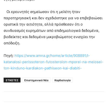
Οι ερευνητές σημείωσαν ότι η μελέτη ήταν
παρατηρησιακή και δεν σχεδιάστηκε για να επιβεβαιώσει
οριστικά την αιτιότητα, αλλά πρόσθεσαν ότι ο
συνδυασμός ευρημάτων από επιδημιολογικά δεδομένα,
βιοδείκτες και δεδομένα μικροβιώματος ενισχύει την
απόδειξη.
Πηγή:
https://www.amna.gr/home/article/908891/I-
katanalosi-perissoteron-futosterolon-mporei-na-meiosei-
ton-kinduno-kardiakon-pathiseon-kai-diabiti-
ΕΤΙΚΕΤΕΣ
Επιστημονικά Νέα
Καρδιολογία