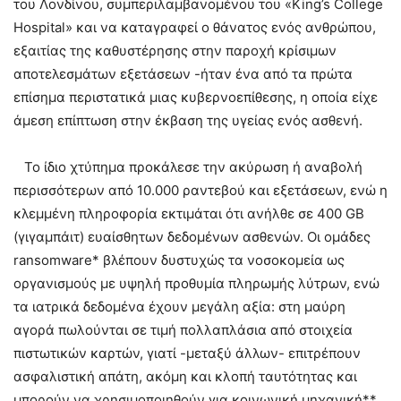
του Λονδίνου, συμπεριλαμβανομένου του «King’s College
Hospital» και να καταγραφεί ο θάνατος ενός ανθρώπου,
εξαιτίας της καθυστέρησης στην παροχή κρίσιμων
αποτελεσμάτων εξετάσεων -ήταν ένα από τα πρώτα
επίσημα περιστατικά μιας κυβερνοεπίθεσης, η οποία είχε
άμεση επίπτωση στην έκβαση της υγείας ενός ασθενή.
Το ίδιο χτύπημα προκάλεσε την ακύρωση ή αναβολή
περισσότερων από 10.000 ραντεβού και εξετάσεων, ενώ η
κλεμμένη πληροφορία εκτιμάται ότι ανήλθε σε 400 GB
(γιγαμπάιτ) ευαίσθητων δεδομένων ασθενών. Οι ομάδες
ransomware* βλέπουν δυστυχώς τα νοσοκομεία ως
οργανισμούς με υψηλή προθυμία πληρωμής λύτρων, ενώ
τα ιατρικά δεδομένα έχουν μεγάλη αξία: στη μαύρη
αγορά πωλούνται σε τιμή πολλαπλάσια από στοιχεία
πιστωτικών καρτών, γιατί -μεταξύ άλλων- επιτρέπουν
ασφαλιστική απάτη, ακόμη και κλοπή ταυτότητας και
μπορούν να χρησιμοποιηθούν για κοινωνική μηχανική**