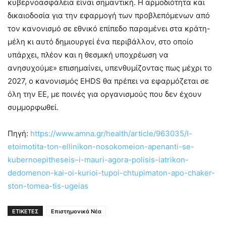
κυβερνοασφάλεια είναι σημαντική. H αρμοδιότητα και
δικαιοδοσία για την εφαρμογή των προβλεπόμενων από
τον κανονισμό σε εθνικό επίπεδο παραμένει στα κράτη-
μέλη κι αυτό δημιουργεί ένα περιβάλλον, στο οποίο
υπάρχει, πλέον και η θεσμική υποχρέωση να
ανησυχούμε» επισημαίνει, υπενθυμίζοντας πως μέχρι το
2027, ο κανονισμός EHDS θα πρέπει να εφαρμόζεται σε
όλη την ΕΕ, με ποινές για οργανισμούς που δεν έχουν
συμμορφωθεί.
Πηγή:
https://www.amna.gr/health/article/963035/I-
etoimotita-ton-ellinikon-nosokomeion-apenanti-se-
kubernoepitheseis–i-mauri-agora-polisis-iatrikon-
dedomenon-kai-oi-kurioi-tupoi-chtupimaton-apo-chaker-
ston-tomea-tis-ugeias
ΕΤΙΚΕΤΕΣ
Επιστημονικά Νέα