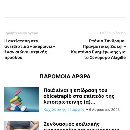
Προηγούμενο άρθρο
Επόμενο άρθρο
Η αντίσταση στα
Σπάνιο Σύνδρομο.
αντιβιοτικά «ακυρώνει»
Πραγματικές Ζωές! –
έναν αιώνα ιατρικής
Καμπάνια Ενημέρωσης για
προόδου
το Σύνδρομο Alagille
ΠΑΡΟΜΟΙΑ ΑΡΘΡΑ
Ποιά είναι η επίδραση του
obicetrapib στα επίπεδα της
λιποπρωτεϊνης (α)...
Κοχιαδάκης Γεώργιος
-
6 Αυγούστου 2026
Συνδυασμός κοιλιακής
παχυσαρκίας και ανεπάρκειας