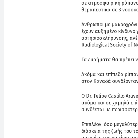
σε ατμοσφαιρική ρύπανσ
θεραπευτικά σε 3 νοσοκο
Άνθρωποι με μακροχρόνι
έχουν αυξημένο κίνδυνο
αρτηριοσκλήρυνσης, ανέ
Radiological Society of 
Τα ευρήματα θα πρέπει 
Ακόμα και επίπεδα ρύπα
στον Καναδά συνδέονταν
Ο Dr. Felipe Castillo Ara
ακόμα και σε χαμηλά επ
συνδέεται με περισσότερ
Επιπλέον, όσο μεγαλύτερ
διάρκεια της ζωής του τό
αρτηρίες του να είναι α