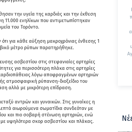
ησαν την υγεία της καρδιάς και την έκθεση
η 11.000 ενηλίκων που αντιμετωπίστηκαν
μεία του Τορόντο.
α
 ότι για κάθε αύξηση μακροχρόνιας ένθεσης 1
υβικό μέτρο ρύπων παρατηρήθηκε.
Αγ
υσης ασβεστίου στις στεφανιαίες αρτηρίες
τητες για περισσότερη πλάκα στις αρτηρίες
καρδιοπάθειας λόγω αποφραγμένων αρτηριών
ής ατμοσφαιρική ρύπανση-διοξείδιο του
άση αλλά με μικρότερη επίδραση.
ταξύ αντρών και γυναικών. Στις γυναίκες η
λεπτά αιωρούμενα σωματίδια συνδεόταν με
ου και πιο σοβαρή στένωση αρτηριών, ενώ
Νέ
 με υψηλότερα σκορ ασβεστίου και πλάκας.