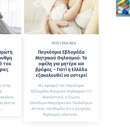
ΤΕΛΕΥΤΑΊΑ ΝΈΑ
 πρώτη
Παγκόσμια Εβδομάδα
ρυθμη
Μητρικού Θηλασμού: Τα
ά του
οφέλη για μητέρα και
ριες
βρέφος – Γιατί η Ελλάδα
εξακολουθεί να υστερεί
η στην
Με αφορμή την Παγκόσμια
η
Εβδομάδα Μητρικού Θηλασμού (1-7
καρκίνου
Αυγούστου), η Ένωση
Ελευθεροεπαγγελματιών Παιδιάτρων
..
Αττικής υπενθυμίζει ότι ο μητρικός
θηλασμός αποτελεί...