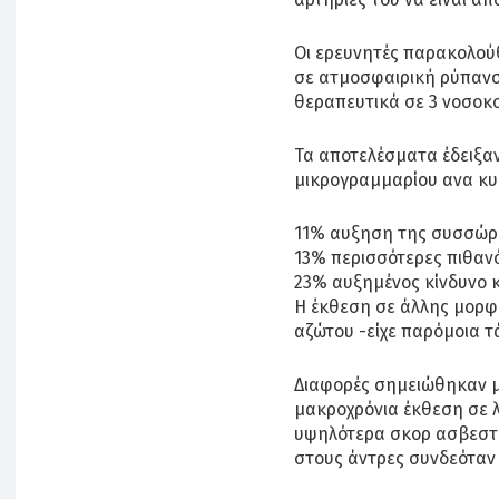
Οι ερευνητές παρακολούθ
σε ατμοσφαιρική ρύπανσ
θεραπευτικά σε 3 νοσοκο
Τα αποτελέσματα έδειξαν
μικρογραμμαρίου ανα κ
11% αυξηση της συσσώρε
13% περισσότερες πιθανό
23% αυξημένος κίνδυνο 
Η έκθεση σε άλλης μορφ
αζώτου -είχε παρόμοια τ
Διαφορές σημειώθηκαν με
μακροχρόνια έκθεση σε 
υψηλότερα σκορ ασβεστί
στους άντρες συνδεόταν