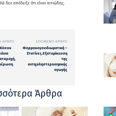
ά δεν απέδειξε ότι είναι αιτιώδης.
 ΆΡΘΡΟ
ΕΠΌΜΕΝΟ ΆΡΘΡΟ
 Νόσου
Φαρμακογονιδιωματική –
πάνια
Στατίνες.Εξατομίκευση
ιαταραχή,
της
ημέρωση
αντιχοληστεριναιμικής
αγωγής
σσότερα Άρθρα