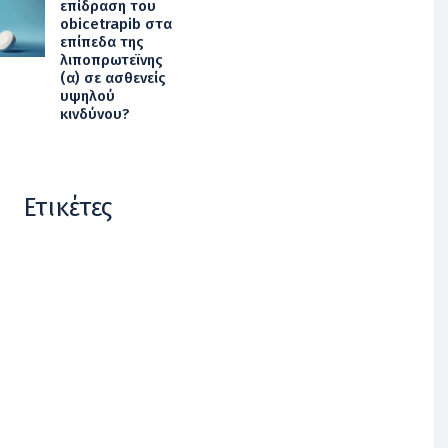
επίδραση του
obicetrapib στα
επίπεδα της
λιποπρωτεϊνης
(α) σε ασθενείς
υψηλού
κινδύνου?
Ετικέτες