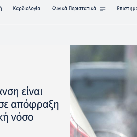
ή
Καρδιολογία
Κλινικά Περιστατικά
Επιστημ
νση είναι
 σε απόφραξη
κή νόσο