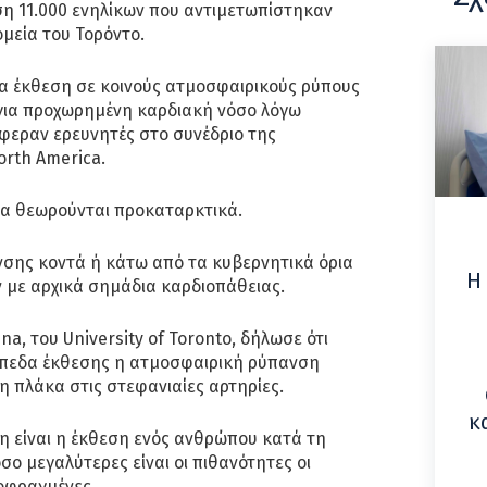
η 11.000 ενηλίκων που αντιμετωπίστηκαν
μεία του Τορόντο.
α έκθεση σε κοινούς ατμοσφαιρικούς ρύπους
 για προχωρημένη καρδιακή νόσο λόγω
φεραν ερευνητές στο συνέδριο της
North America.
να θεωρούνται προκαταρκτικά.
νσης κοντά ή κάτω από τα κυβερνητικά όρια
Η
 με αρχικά σημάδια καρδιοπάθειας.
vena, του University of Toronto, δήλωσε ότι
ίπεδα έκθεσης η ατμοσφαιρική ρύπανση
η πλάκα στις στεφανιαίες αρτηρίες.
κ
η είναι η έκθεση ενός ανθρώπου κατά τη
σο μεγαλύτερες είναι οι πιθανότητες οι
ποφραγμένες.