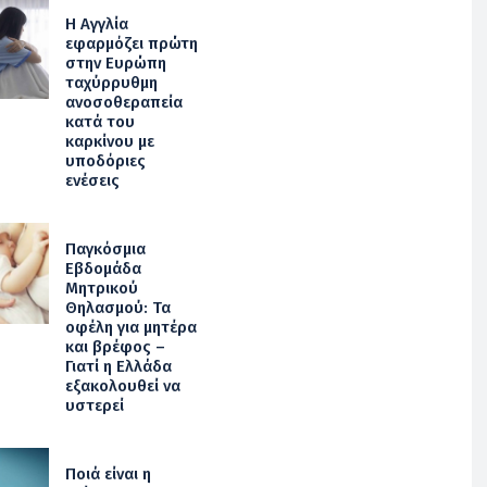
Η Αγγλία
εφαρμόζει πρώτη
στην Ευρώπη
ταχύρρυθμη
ανοσοθεραπεία
κατά του
καρκίνου με
υποδόριες
ενέσεις
Παγκόσμια
Εβδομάδα
Μητρικού
Θηλασμού: Τα
οφέλη για μητέρα
και βρέφος –
Γιατί η Ελλάδα
εξακολουθεί να
υστερεί
Ποιά είναι η