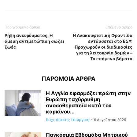
Προηγούμενο άρθρο
Επόμενο άρθρο
Ρήξη ανευρύσματος: Η
Η Ανακουφιστική Φροντίδα
άμεση αντιμετώπιση σώζει
εντάσσεται στο ΕΣΥ:
ζωές
Προχωρούν οι διαδικασίες
για τη λειτουργία δομών –
Τα επόμενα βήματα
ΠΑΡΟΜΟΙΑ ΑΡΘΡΑ
Η Αγγλία εφαρμόζει πρώτη στην
Ευρώπη ταχύρρυθμη
ανοσοθεραπεία κατά του
καρκίνου...
Κοχιαδάκης Γεώργιος
-
6 Αυγούστου 2026
Παγκόσμια Εβδομάδα Μητρικού