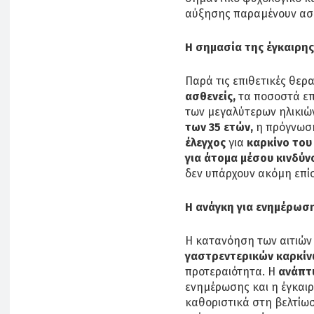
αύξησης παραμένουν ασ
Η σημασία της έγκαιρη
Παρά τις επιθετικές θερ
ασθενείς,
τα ποσοστά επι
των μεγαλύτερων ηλικιών
των 35 ετών,
η πρόγνωση 
έλεγχος
για
καρκίνο του
για άτομα μέσου κινδύν
δεν υπάρχουν ακόμη επίσ
Η ανάγκη για ενημέρωση
Η κατανόηση των αιτιών
γαστρεντερικών καρκίν
προτεραιότητα. Η
ανάπτ
ενημέρωσης και η έγκαι
καθοριστικά στη βελτίω