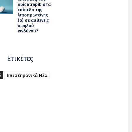
obicetrapib στα
επίπεδα της
λιποπρωτεϊνης
(α) σε ασθενείς
υψηλού
κινδύνου?
Ετικέτες
S
Επιστημονικά Νέα