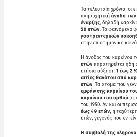
Τα τελευταία χρόνια, οι 
ανησυχητική
άνοδο των
έναρξης
, δηλαδή καρκίν
50 ετών.
Το φαινόμενο φ
γαστρεντερικών κακοη
στην επιστημονική κοινό
Η άνοδος του καρκίνου τ
ετών
παρατηρείται ήδη 
ετήσια αύξηση
1 έως 2 %
αιτίες θανάτου από καρ
ετών
. Τα άτομα που γεν
εμφάνισης καρκίνου το
καρκίνου του ορθού
σε 
του 1950. Αν και οι περι
έως 49 ετών,
η ταχύτερη
ετών, γεγονός που εντείν
Η συμβολή της κληρονομ