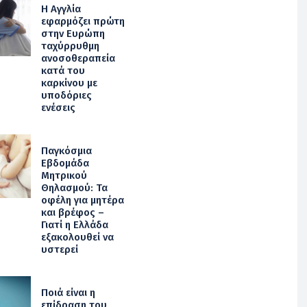
Η Αγγλία
εφαρμόζει πρώτη
στην Ευρώπη
ταχύρρυθμη
ανοσοθεραπεία
κατά του
καρκίνου με
υποδόριες
ενέσεις
Παγκόσμια
Εβδομάδα
Μητρικού
Θηλασμού: Τα
οφέλη για μητέρα
και βρέφος –
Γιατί η Ελλάδα
εξακολουθεί να
υστερεί
Ποιά είναι η
επίδραση του