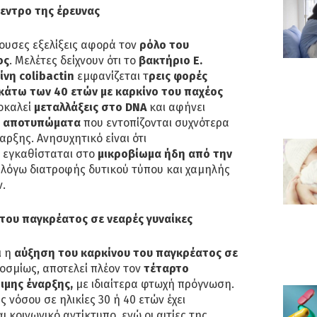
εντρο της έρευνας
ρουσες εξελίξεις αφορά τον
ρόλο του
ος
. Μελέτες δείχνουν ότι το
βακτήριο E.
ίνη colibactin
εμφανίζεται τ
ρεις φορές
κάτω των 40 ετών με καρκίνο του παχέος
ροκαλεί
μεταλλάξεις στο DNA
και αφήνει
ά αποτυπώματα
που εντοπίζονται συχνότερα
ρξης. Ανησυχητικό είναι ότι
 εγκαθίσταται στο
μικροβίωμα ήδη από την
λόγω διατροφής δυτικού τύπου και χαμηλής
.
του παγκρέατος σε νεαρές γυναίκες
ι η
αύξηση του καρκίνου του παγκρέατος σε
σμίως, αποτελεί πλέον τον
τέταρτο
ιμης έναρξης,
με ιδιαίτερα φτωχή πρόγνωση.
 νόσου σε ηλικίες 30 ή 40 ετών έχει
 κοινωνικό αντίκτυπο, ενώ οι αιτίες της