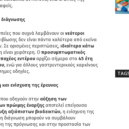
αφείς.
ς διάγνωσης
απείες που συχνά λαμβάνουν οι
νεότεροι
βίωσης δεν είναι πάντα καλύτερα από εκείνα
. Σε ορισμένες περιπτώσεις,
ιδιαίτερα κάτω
είναι χειρότερη. Ο
προσυμπτωματικός
 παχέος εντέρου
αρχίζει σήμερα στα
45 έτη
ου
, ενώ για άλλους γαστρεντερικούς καρκίνους
ημες οδηγίες.
TAG
 και ενίσχυση της έρευνας
 που οδηγούν στην
αύξηση των
ων πρώιμης έναρξης
αποτελεί επείγουσα
υξη αξιόπιστων βιοδεικτών,
η ενίσχυση της
ρη διάγνωση μπορούν να συμβάλουν
ση της πρόγνωσης και στην προστασία των