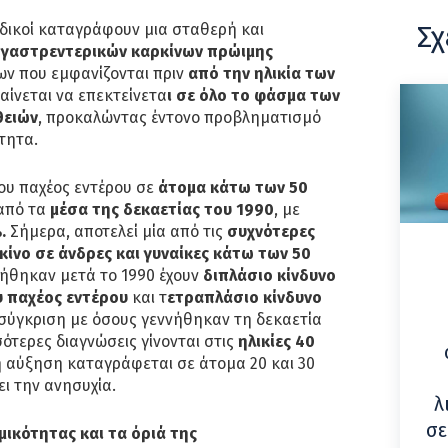
Σχ
ειδικοί καταγράφουν μια σταθερή και
 γαστρεντερικών καρκίνων πρώιμης
ων που εμφανίζονται πριν
από την ηλικία των
αίνεται να επεκτείνετα
ι σε όλο το φάσμα των
θειών
, προκαλώντας έντονο προβληματισμό
τητα.
ου παχέος εντέρου σε
άτομα κάτω των 50
από τα
μέσα της δεκαετίας του 1990
, με
.
Σήμερα, αποτελεί μία από τις
συχνότερες
κίνο σε άνδρες και γυναίκες κάτω των 50
νήθηκαν μετά το 1990 έχουν
διπλάσιο κίνδυνο
υ παχέος εντέρου
και τ
ετραπλάσιο κίνδυνο
σύγκριση με όσους γεννήθηκαν τη δεκαετία
σσότερες διαγνώσεις γίνονται στις
ηλικίες 40
 αύξηση καταγράφεται σε άτομα 20 και 30
ει την ανησυχία.
λ
σε
ικότητας και τα όριά της