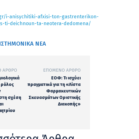
gr/i-anisychitiki-afxisi-ton-gastrenterikon-
is-ti-deichnoun-ta-neotera-dedomena/
ΙΣΤΗΜΟΝΙΚΆ ΝΈΑ
 ΆΡΘΡΟ
ΕΠΌΜΕΝΟ ΆΡΘΡΟ
μιολογικά
ΕΟΦ: Τι ισχύει
ο ρόλος
πραγματικά για τη «Λίστα
ν
Φαρμακευτικών
στη σχέση
Σκευασμάτων Οριστικής
αι
Διακοπής»
μητρίου
σσότερα Άρθρα