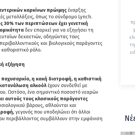
εντερικών καρκίνων πρώιμης
έναρξης
κές μεταλλάξεις, όπως το σύνδρομο Lynch.
π
ως 30% των περιπτώσεων έχει γενετική
ομικότητα
δεν επαρκεί για να εξηγήσει τη
ευταίων δεκαετιών, οδηγώντας τους
ελ
περιβαλλοντικούς και βιολογικούς παράγοντες
τη
 καθοριστικό ρόλο.
ει
κή εξήγηση
 παχυσαρκία, η κακή διατροφή, η καθιστική
η κατανάλωση αλκοόλ
έχουν συνδεθεί με
νου. Ωστόσο, ένα σημαντικό ποσοστό νεαρών
ει αυτούς τους κλασικούς παράγοντες
φυσιολογικού βάρους, αθλούνται και
τροφή,
γεγονός που υποδηλώνει ότι άλλοι
Νέ
ου περιβάλλοντος συμβάλλουν στην εμφάνιση