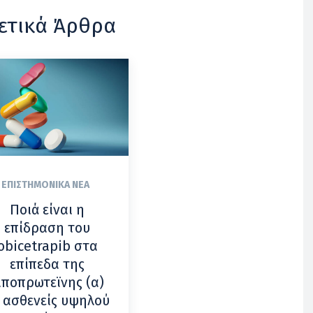
ετικά Άρθρα
ΕΠΙΣΤΗΜΟΝΙΚΆ ΝΈΑ
Ποιά είναι η
επίδραση του
obicetrapib στα
επίπεδα της
ιποπρωτεϊνης (α)
 ασθενείς υψηλού