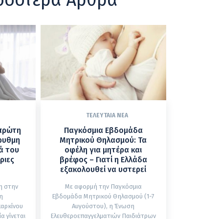
ΤΕΛΕΥΤΑΊΑ ΝΈΑ
 πρώτη
Παγκόσμια Εβδομάδα
ρυθμη
Μητρικού Θηλασμού: Τα
ά του
οφέλη για μητέρα και
ριες
βρέφος – Γιατί η Ελλάδα
εξακολουθεί να υστερεί
η στην
Με αφορμή την Παγκόσμια
η
Εβδομάδα Μητρικού Θηλασμού (1-7
καρκίνου
Αυγούστου), η Ένωση
Ελευθεροεπαγγελματιών Παιδιάτρων