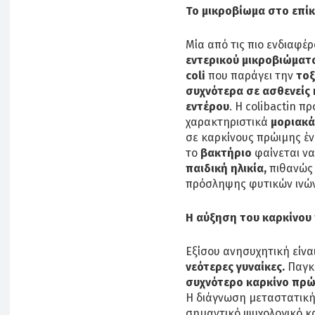
Το μικροβίωμα στο επίκ
Μία από τις πιο ενδιαφέ
εντερικού μικροβιώματ
coli
που παράγει την
τοξ
συχνότερα σε ασθενείς 
εντέρου
. Η colibactin π
χαρακτηριστικά
μοριακ
σε καρκίνους πρώιμης ένα
το
βακτήριο
φαίνεται να
παιδική ηλικία,
πιθανώς 
πρόσληψης φυτικών ινών
Η αύξηση του καρκίνου 
Εξίσου ανησυχητική είνα
νεότερες γυναίκες.
Παγκο
συχνότερο καρκίνο πρώ
Η διάγνωση μεταστατικής
σημαντικό ψυχολογικό και