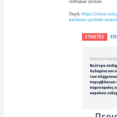
νεότερων γενεών.
Πηγή:
https://virus.com.
karkinon-proimis-enarx
ΕΠ
ΕΤΙΚΕΤΕΣ
ΠΡΟΗΓΟΎΜΕΝΟ
Νεότερα επιδη
δεδομένα και 
των σύγχρονω
παρεμβάσεων 
παχυσαρκίας κ
καρκίνου ενδο
Περι