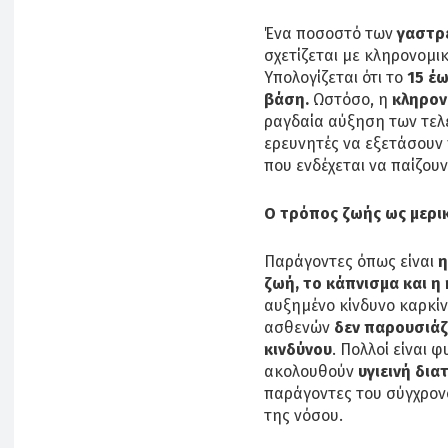
Ένα ποσοστό των
γαστρ
σχετίζεται με κληρονομι
Υπολογίζεται ότι το
15 έ
βάση.
Ωστόσο, η
κληρον
ραγδαία αύξηση των τελ
ερευνητές να εξετάσουν 
που ενδέχεται να παίζουν
Ο τρόπος ζωής ως μερι
Παράγοντες όπως είναι
η
ζωή, το κάπνισμα και 
αυξημένο κίνδυνο καρκί
ασθενών
δεν παρουσιάζ
κινδύνου
. Πολλοί είναι 
ακολουθούν
υγιεινή δια
παράγοντες του σύγχρον
της νόσου.