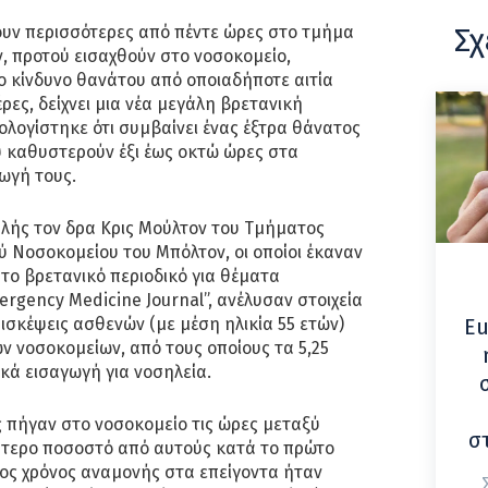
Σχ
ουν περισσότερες από πέντε ώρες στο τμήμα
, προτού εισαχθούν στο νοσοκομείο,
ο κίνδυνο θανάτου από οποιαδήποτε αιτία
ρες, δείχνει μια νέα μεγάλη βρετανική
ολογίστηκε ότι συμβαίνει ένας έξτρα θάνατος
υ καθυστερούν έξι έως οκτώ ώρες στα
γωγή τους.
αλής τον δρα Κρις Μούλτον του Τμήματος
ύ Νοσοκομείου του Μπόλτον, οι οποίοι έκαναν
το βρετανικό περιοδικό για θέματα
ergency Medicine Journal”, ανέλυσαν στοιχεία
πισκέψεις ασθενών (με μέση ηλικία 55 ετών)
Eu
ν νοσοκομείων, από τους οποίους τα 5,25
κά εισαγωγή για νοσηλεία.
ς πήγαν στο νοσοκομείο τις ώρες μεταξύ
σ
λύτερο ποσοστό από αυτούς κατά το πρώτο
σος χρόνος αναμονής στα επείγοντα ήταν