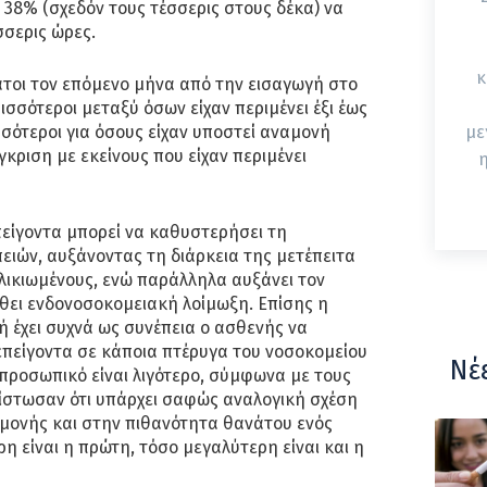
ο 38% (σχεδόν τους τέσσερις στους δέκα) να
σερις ώρες.
κ
ατοι τον επόμενο μήνα από την εισαγωγή στο
σσότεροι μεταξύ όσων είχαν περιμένει έξι έως
σότεροι για όσους είχαν υποστεί αναμονή
με
κριση με εκείνους που είχαν περιμένει
η
είγοντα μπορεί να καθυστερήσει τη
ιών, αυξάνοντας τη διάρκεια της μετέπειτα
ηλικιωμένους, ενώ παράλληλα αυξάνει τον
θει ενδονοσοκομειακή λοίμωξη. Επίσης η
 έχει συχνά ως συνέπεια ο ασθενής να
 επείγοντα σε κάποια πτέρυγα του νοσοκομείου
Νέ
 προσωπικό είναι λιγότερο, σύμφωνα με τους
απίστωσαν ότι υπάρχει σαφώς αναλογική σχέση
μονής και στην πιθανότητα θανάτου ενός
η είναι η πρώτη, τόσο μεγαλύτερη είναι και η