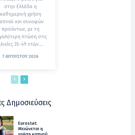
στην Ελλάδα η
καθημερινή χρήση
απνού και συναφών
προϊόντων, με τη
γαλύτερη πτώση στις
λικίες 35-49 ετών....
7 ΑΥΓΟΎΣΤΟΥ 2026
ες Δημοσιεύσεις
Eurostat:
Μειώνεται η
χρήση καπνού