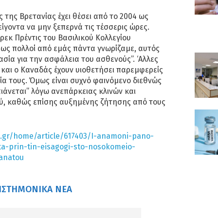
 της Βρετανίας έχει θέσει από το 2004 ως
ίγοντα να μην ξεπερνά τις τέσσερις ώρες.
εκ Πρέντις του Βασιλικού Κολλεγίου
πως πολλοί από εμάς πάντα γνωρίζαμε, αυτός
ασία για την ασφάλεια του ασθενούς”. ‘Αλλες
και ο Καναδάς έχουν υιοθετήσει παρεμφερείς
ία τους. Όμως είναι συχνό φαινόμενο διεθνώς
πιάνεται” λόγω ανεπάρκειας κλινών και
ύ, καθώς επίσης αυξημένης ζήτησης από τους
.gr/home/article/617403/I-anamoni-pano-
a-prin-tin-eisagogi-sto-nosokomeio-
anatou
ΙΣΤΗΜΟΝΙΚΆ ΝΈΑ