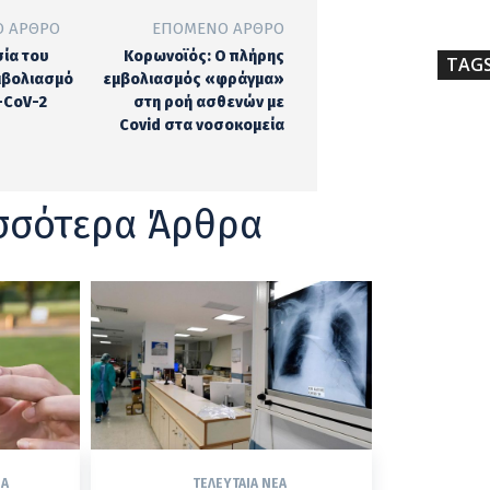
 ΆΡΘΡΟ
ΕΠΌΜΕΝΟ ΆΡΘΡΟ
σία του
Κορωνοϊός: Ο πλήρης
TAG
μβολιασμό
εμβολιασμός «φράγμα»
S-CoV-2
στη ροή ασθενών με
Covid στα νοσοκομεία
σσότερα Άρθρα
ΈΑ
ΤΕΛΕΥΤΑΊΑ ΝΈΑ