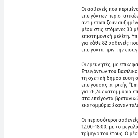
Οι ασθενείς που περιμέν
επειγόντων περιστατικών
αντιμετωπίζουν αυξημέν
μέσα στις επόμενες 30 μέ
επιστημονική μελέτη. Υπ
για κάθε 82 ασθενείς πο
επείγοντα πριν την εισα
Οι ερευνητές, με επικεφ
Επειγόντων του Βασιλικο
τη σχετική δημοσίευση σ
επείγουσας ιατρικής “Em
για 26,74 εκατομμύρια ε
στα επείγοντα βρετανικώ
εκατομμύρια έκαναν τελι
Οι περισσότεροι ασθενεί
12.00-18:00, με το μεγα
τρίμηνο του έτους. Ο μέ