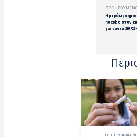
ΠΡΟΗΓΟΎΜΕΝΟ
Η μεγάλη σημα
nocebo στον ε
για τον ιό SAR
Περι
ΕΠΙΣΤΗΜΟΝΙΚΆ Ν