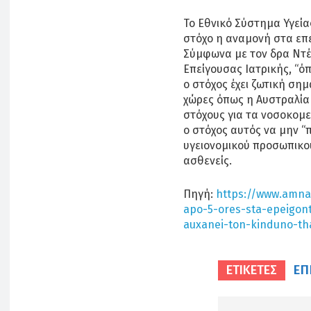
Το Εθνικό Σύστημα Υγείας
στόχο η αναμονή στα επε
Σύμφωνα με τον δρα Ντέρ
Επείγουσας Ιατρικής, “ό
ο στόχος έχει ζωτική σημ
χώρες όπως η Αυστραλία 
στόχους για τα νοσοκομε
ο στόχος αυτός να μην “
υγειονομικού προσωπικο
ασθενείς.
Πηγή:
https://www.amna
apo-5-ores-sta-epeigont
auxanei-ton-kinduno-th
ΕΠ
ΕΤΙΚΕΤΕΣ