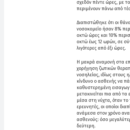
σχεδόν πέντε ώρες, με τ
περιμένουν πάνω από τέσ
Διαπιστώθηκε ότι οι θάν
νοσοκομείο ήσαν 8% περι
οκτώ ώρες και 10% περισ
οκτώ έως 12 ωρών, σε σύγ
λιγότερες από έξι ώρες.
Η μακρά αναμονή στα επ
χορήγηση ζωτικών θεραπε
νοσηλείας, ιδίως στους 
κίνδυνο ο ασθενής να πά
καθυστερημένη εισαγωγή
μετακινείται πια από τα
μέσα στη νύχτα, όταν το
ερευνητές, οι οποίοι δι
ανάμεσα στον χρόνο ανα
ασθενούς: όσο μεγαλύτερ
δεύτερη.