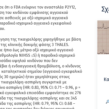
Σχ
ε ότι ο FDA ενέκρινε τον αναστολέα P2Y12,
ωση του κινδύνου εμφάνισης αγγειακού
σε ασθενείς με οξύ ισχαιμικό αγγειακό
παροδικό ισχαιμικό αγγειακό εγκεφαλικό
νου.
ρήγηση της τικαγρελόρης χορηγήθηκε με βάση
της κλινικής δοκιμής φάσης 3 THALES.
ε ήπιο έως μέτριο οξύ ισχαιμικό αγγειακό
αθμολογία NIHSS ≤5) ή παροδικό ισχαιμικό
ισόδιο υψηλού κινδύνου που δεν
βια ή ενδοαγγειακή θρομβόλυση, ο κίνδυνος
 καταληκτικού σημείου (αγγειακό εγκεφαλικό
ός 30 ημερών) ήταν χαμηλότερος στους
Κα
 τικαγρελόρη-ασπιρίνη συγκριτικά με
ο ασπιρίνη (HR: 0.83, 95% CI: 0.71 – 0.96, p =
ιακό εγκεφαλικό επεισόδιο εμφανίστηκε σε 276
άδα της τικαγρελόρης-ασπιρίνης και σε 345
δα της ασπιρίνης (HR: 0.79, 95% CI: 0.68 –
τωση της αναπηρίας δεν διέφερε σημαντικά