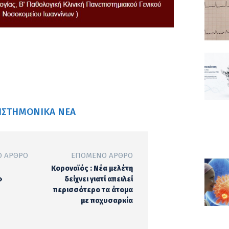
ΙΣΤΗΜΟΝΙΚΆ ΝΈΑ
 ΆΡΘΡΟ
ΕΠΌΜΕΝΟ ΆΡΘΡΟ
Κοροναϊός : Νέα μελέτη
»
δείχνει γιατί απειλεί
περισσότερο τα άτομα
με παχυσαρκία