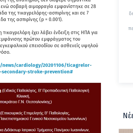
 ενώ σοβαρή αιμορραγία εμφανίστηκε σε 28
άδα της τικαγρελόρης-ασπιρίνης και σε 7
δ
δα της ασπιρίνης (p = 0.001).
π
η τικαγρελόρη έχει λάβει ένδειξη στις ΗΠΑ για
 εμφάνισης πρώτου εμφράγματος του
 εγκεφαλικού επεισοδίου σε ασθενείς υψηλού
νόσο.
/news/cardiology/20201106/ticagrelor-
r-secondary-stroke-prevention#
Νέ