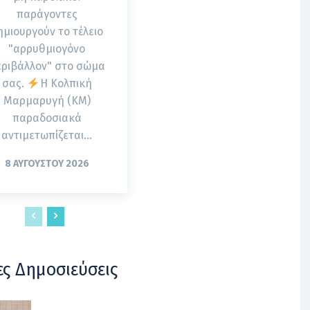
παράγοντες
ημιουργούν το τέλειο
"αρρυθμιογόνο
εριβάλλον" στο σώμα
σας.
Η Κολπική
Μαρμαρυγή (ΚΜ)
παραδοσιακά
αντιμετωπίζεται...
8 ΑΥΓΟΎΣΤΟΥ 2026
ες Δημοσιεύσεις