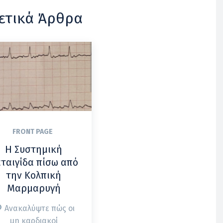
ετικά Άρθρα
FRONT PAGE
Η Συστημική
ταιγίδα πίσω από
την Κολπική
Μαρμαρυγή
Ανακαλύψτε πώς οι
μη καρδιακοί