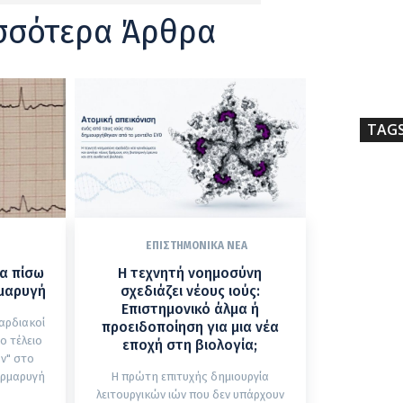
σσότερα Άρθρα
TAG
ΕΠΙΣΤΗΜΟΝΙΚΆ ΝΈΑ
δα πίσω
Η τεχνητή νοημοσύνη
ρμαρυγή
σχεδιάζει νέους ιούς:
Επιστημονικό άλμα ή
αρδιακοί
προειδοποίηση για μια νέα
ο τέλειο
εποχή στη βιολογία;
ν" στο
αρμαρυγή
Η πρώτη επιτυχής δημιουργία
ά
λειτουργικών ιών που δεν υπάρχουν