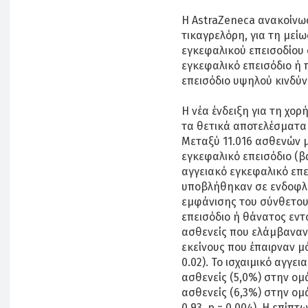
Η AstraZeneca ανακοίνωσ
τικαγρελόρη, για τη μεί
εγκεφαλικού επεισοδίου 
εγκεφαλικό επεισόδιο ή 
επεισόδιο υψηλού κινδύ
Η νέα ένδειξη για τη χο
τα θετικά αποτελέσματα 
Μεταξύ 11.016 ασθενών μ
εγκεφαλικό επεισόδιο (β
αγγειακό εγκεφαλικό επε
υποβλήθηκαν σε ενδοφλέ
εμφάνισης του σύνθετου
επεισόδιο ή θάνατος εντ
ασθενείς που ελάμβαναν
εκείνους που έπαιρναν μόν
0.02). Το ισχαιμικό αγγε
ασθενείς (5,0%) στην ομ
ασθενείς (6,3%) στην ομά
0.93, p = 0.004). Η επίπ