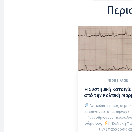
Περι
FRONT PAGE
Η Συστημική Καταιγί
από την Κολπική Μα
Ανακαλύψτε πώς οι μη κ
παράγοντες δημιουργούν τ
"αρρυθμιογόνο περιβάλλο
σώμα σας.
Η Κολπική Μ
(ΚΜ) παραδοσιακ