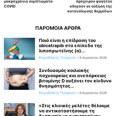
μακροχρόνια συμπτώματα
πρόχειρου φαγητού
COVID
οδηγούν σε αύξηση της
κατανάλωσης θερμίδων
ΠΑΡΟΜΟΙΑ ΑΡΘΡΑ
Ποιά είναι η επίδραση του
obicetrapib στα επίπεδα της
λιποπρωτεϊνης (α)...
Κοχιαδάκης Γεώργιος
-
6 Αυγούστου 2026
Συνδυασμός κοιλιακής
παχυσαρκίας και ανεπάρκειας
βιταμίνης D αυξάνει τον κίνδυνο
θνησιμότητας...
Κοχιαδάκης Γεώργιος
-
6 Αυγούστου 2026
«Στις κλινικές μελέτες θέλουμε
να αντικαταστήσουμε τη
δυσπιστία με εμπιστοσύνη»