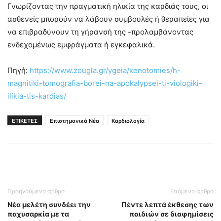
Γνωρίζοντας την πραγματική ηλικία της καρδιάς τους, οι
ασθενείς μπορούν να λάβουν συμβουλές ή θεραπείες για
να επιβραδύνουν τη γήρανσή της -προλαμβάνοντας
ενδεχομένως εμφράγματα ή εγκεφαλικά.
Πηγή:
https://www.zougla.gr/ygeia/kenotomies/h-
magnitiki-tomografia-borei-na-apokalypsei-ti-viologiki-
ilikia-tis-kardias/
ΕΤΙΚΕΤΕΣ
Επιστημονικά Νέα
Καρδιολογία
Προηγούμενο άρθρο
Επόμενο άρθρο
Νέα μελέτη συνδέει την
Πέντε λεπτά έκθεσης των
παχυσαρκία με τα
παιδιών σε διαφημίσεις