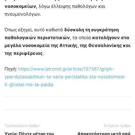
νοσοκομείων,
λόγω έλλειψης παθολόγων και
πνευμονολόγων.
Όπως εξηγεί, αυτό καθιστά
δύσκολη τη συγκράτηση
παθολογικών περιστατικών
, τα οποία
καταλήγουν στα
μεγάλα νοσοκομεία της Αττικής, της Θεσσαλονίκης και
της περιφέρειας
.
Πηγή:
https://www.iatronet.gr/article/137567/griph-
yperdiplasiasthkan-ta-varia-peristatika-sta-nosokomeia-
ti-ginetai-me-ta-paidia
Προηγούμενο άρθρο
Επόμενο άρθρο
Υγεία: Πέντε μέτρα του
Αποκατάσταση μετά από