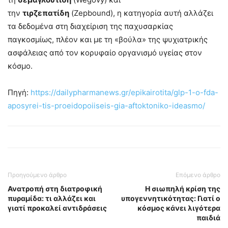
την
τιρζεπατίδη
(Zepbound), η κατηγορία αυτή αλλάζει
τα δεδομένα στη διαχείριση της παχυσαρκίας
παγκοσμίως, πλέον και με τη «βούλα» της ψυχιατρικής
ασφάλειας από τον κορυφαίο οργανισμό υγείας στον
κόσμο.
Πηγή:
https://dailypharmanews.gr/epikairotita/glp-1-o-fda-
aposyrei-tis-proeidopoiiseis-gia-aftoktoniko-ideasmo/
Προηγούμενο άρθρο
Επόμενο άρθρο
Ανατροπή στη διατροφική
Η σιωπηλή κρίση της
πυραμίδα: τι αλλάζει και
υπογεννητικότητας: Γιατί ο
γιατί προκαλεί αντιδράσεις
κόσμος κάνει λιγότερα
παιδιά