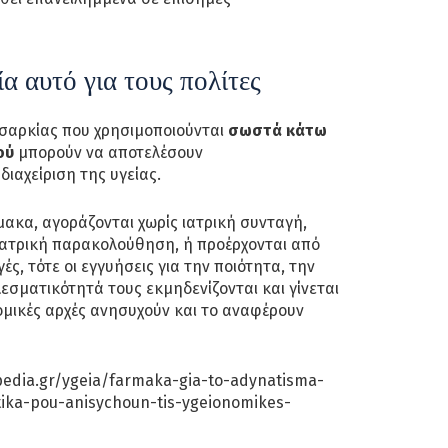
ία αυτό για τους πολίτες
σαρκίας που χρησιμοποιούνται
σωστά κάτω
ού
μπορούν να αποτελέσουν
διαχείριση της υγείας.
ακα, αγοράζονται χωρίς ιατρική συνταγή,
ιατρική παρακολούθηση, ή προέρχονται από
ς, τότε οι εγγυήσεις για την ποιότητα, την
εσματικότητά τους εκμηδενίζονται και γίνεται
νομικές αρχές ανησυχούν και το αναφέρουν
pedia.gr/ygeia/farmaka-gia-to-adynatisma-
atika-pou-anisychoun-tis-ygeionomikes-