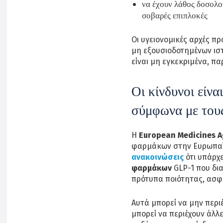
να έχουν λάθος δοσολο
σοβαρές επιπλοκές
Οι υγειονομικές αρχές π
μη εξουσιοδοτημένων ιστ
είναι μη εγκεκριμένα, πα
Οι κίνδυνοι είνα
σύμφωνα με τους
Η
European Medicines A
φαρμάκων στην Ευρωπα
ανακοινώσεις
ότι υπάρχ
φαρμάκων
GLP-1 που δια
πρότυπα ποιότητας, ασφ
Αυτά μπορεί να μην περι
μπορεί να περιέχουν άλλε