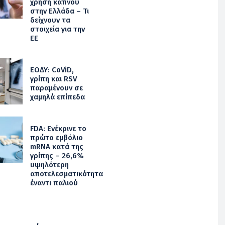
χρήση καπνού
στην Ελλάδα – Τι
δείχνουν τα
στοιχεία για την
ΕΕ
ΕΟΔΥ: CoViD,
γρίπη και RSV
παραμένουν σε
χαμηλά επίπεδα
FDA: Ενέκρινε το
πρώτο εμβόλιο
mRNA κατά της
γρίπης – 26,6%
υψηλότερη
αποτελεσματικότητα
έναντι παλιού