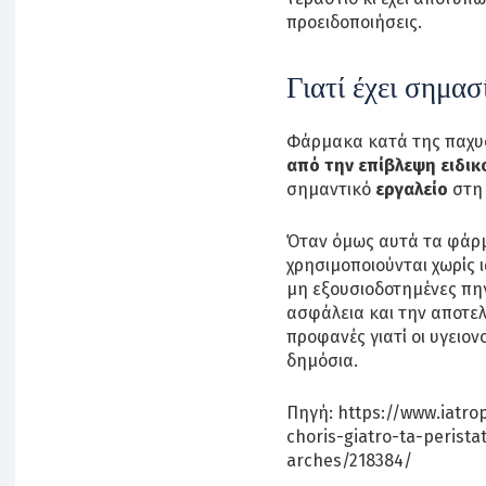
προειδοποιήσεις.
Γιατί έχει σημασ
Φάρμακα κατά της παχυ
από την επίβλεψη ειδικ
σημαντικό
εργαλείο
στη 
Όταν όμως αυτά τα φάρμ
χρησιμοποιούνται χωρίς 
μη εξουσιοδοτημένες πηγέ
ασφάλεια και την αποτελ
προφανές γιατί οι υγειο
δημόσια.
Πηγή: https://www.iatro
choris-giatro-ta-perist
arches/218384/