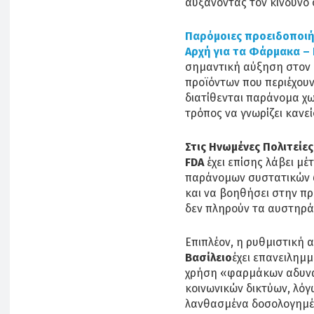
αυξάνοντας τον κίνδυνο 
Παρόμοιες προειδοποιήσ
Αρχή για τα Φάρμακα – 
σημαντική αύξηση στον 
προϊόντων που περιέχουν 
διατίθενται παράνομα χωρ
τρόπος να γνωρίζει κανείς
Στις Ηνωμένες Πολιτείε
FDA
έχει επίσης λάβει μέ
παράνομων συστατικών 
και να βοηθήσει στην π
δεν πληρούν τα αυστηρά
Επιπλέον, η ρυθμιστική 
Βασίλειο
έχει επανειλημμ
χρήση «φαρμάκων αδυνατ
κοινωνικών δικτύων, λόγ
λανθασμένα δοσολογημένα