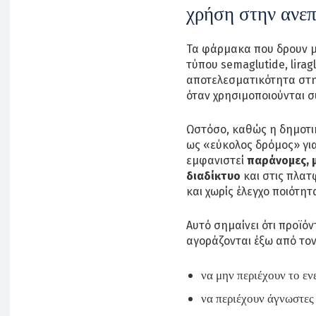
χρήση στην ανε
Τα φάρμακα που δρουν 
τύπου semaglutide, liragl
αποτελεσματικότητα στη
όταν χρησιμοποιούνται 
Ωστόσο, καθώς η δημοτικ
ως «εύκολος δρόμος» γι
εμφανιστεί
παράνομες, μ
διαδίκτυο
και στις πλατ
και χωρίς έλεγχο ποιότητ
Αυτό σημαίνει ότι προϊό
αγοράζονται έξω από το
να μην περιέχουν το εν
να περιέχουν άγνωστες 