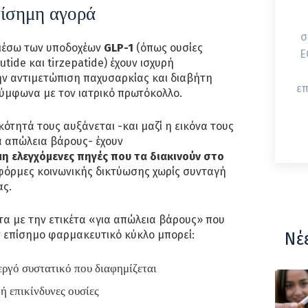
πίσημη αγορά
σ
μέσω των υποδοχέων
GLP-1
(όπως ουσίες
ΕΟΔΥ
utide και tirzepatide) έχουν ισχυρή
ν αντιμετώπιση παχυσαρκίας και διαβήτη
επ
σύμφωνα με τον ιατρικό πρωτόκολλο.
ότητά τους αυξάνεται -και μαζί η εικόνα τους
α απώλεια βάρους- έχουν
η ελεγχόμενες πηγές που τα διακινούν στο
φόρμες κοινωνικής δικτύωσης χωρίς συνταγή
ας.
ντα με την ετικέτα «για απώλεια βάρους» που
ν επίσημο φαρμακευτικό κύκλο μπορεί:
Νέ
εργό συστατικό που διαφημίζεται
ή επικίνδυνες ουσίες