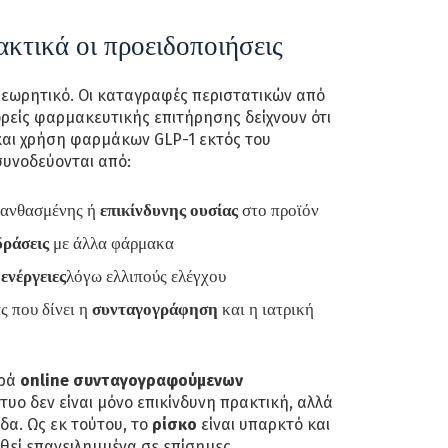
ακτικά οι προειδοποιήσεις
 θεωρητικό. Οι καταγραφές περιστατικών από
ορείς φαρμακευτικής επιτήρησης δείχνουν ότι
και χρήση φαρμάκων GLP-1 εκτός του
συνοδεύονται από:
λανθασμένης ή
επικίνδυνης ουσίας
στο προϊόν
δράσεις
με άλλα φάρμακα
ενέργειες
λόγω ελλιπούς ελέγχου
ς που δίνει η
συνταγογράφηση
και η ιατρική
ορά
online συνταγογραφούμενων
τυο δεν είναι μόνο επικίνδυνη πρακτική, αλλά
δα. Ως εκ τούτου, το
ρίσκο
είναι υπαρκτό και
ωθεί επανειλημμένα σε επίσημες