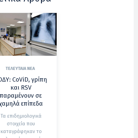
ΤΕΛΕΥΤΑΊΑ ΝΈΑ
ΟΔΥ: CoViD, γρίπη
και RSV
παραμένουν σε
χαμηλά επίπεδα
Τα επιδημιολογικά
στοιχεία που
καταγράφηκαν το