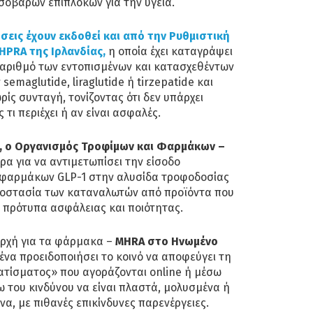
σοβαρών επιπλοκών για την υγεία.
εις έχουν εκδοθεί και από την Ρυθμιστική
HPRA της Ιρλανδίας,
η οποία έχει καταγράψει
αριθμό των εντοπισμένων και κατασχεθέντων
semaglutide, liraglutide ή tirzepatide και
ίς συνταγή, τονίζοντας ότι δεν υπάρχει
 τι περιέχει ή αν είναι ασφαλές.
ς, ο Οργανισμός Τροφίμων και Φαρμάκων –
τρα για να αντιμετωπίσει την είσοδο
φαρμάκων GLP-1 στην αλυσίδα τροφοδοσίας
ροστασία των καταναλωτών από προϊόντα που
 πρότυπα ασφάλειας και ποιότητας.
αρχή για τα φάρμακα –
MHRA στο Ηνωμένο
ένα προειδοποιήσει το κοινό να αποφεύγει τη
ίσματος» που αγοράζονται online ή μέσω
ω του κινδύνου να είναι πλαστά, μολυσμένα ή
, με πιθανές επικίνδυνες παρενέργειες.