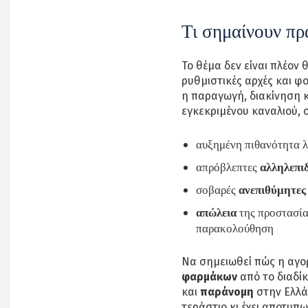
Τι σημαίνουν πρ
Το θέμα δεν είναι πλέον
ρυθμιστικές αρχές και φ
η παραγωγή, διακίνηση 
εγκεκριμένου καναλιού, 
αυξημένη πιθανότητα 
απρόβλεπτες
αλληλεπι
σοβαρές
ανεπιθύμητες 
απώλεια
της προστασία
παρακολούθηση
Να σημειωθεί πώς η αγ
φαρμάκων
από το διαδίκ
και
παράνομη
στην Ελλά
τεράστιο κι έχει αποτυπ