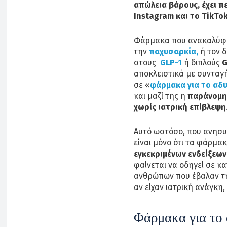
απώλεια βάρους, έχει π
Instagram και το TikTok
Φάρμακα που ανακαλύφθ
την
παχυσαρκία,
ή τον δ
στους
GLP-1
ή διπλούς
G
αποκλειστικά με συνταγ
σε «
φάρμακα για το αδ
και μαζί της η
παράνομη
χωρίς ιατρική επίβλεψη
Αυτό ωστόσο, που ανησυχε
είναι μόνο ότι τα φάρμα
εγκεκριμένων ενδείξεων
φαίνεται να οδηγεί σε 
ανθρώπων που έβαλαν την
αν είχαν ιατρική ανάγκη, 
Φάρμακα για το 