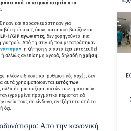
εράσει από το ιατρικό ιατρείο στο
.
ηκαν και παρασκευάστηκαν για
ιαβήτη τύπου 2, όπως αυτά που βασίζονται
LP-1/GIP αγωνιστές,
δεν χορηγούνται πια
ή γιατρού. Από τη στιγμή που μετατράπηκαν
υνάτισμα
«, η ζήτηση για αυτά έχει εκτοξευθεί
ή αλλιώς ανεπίσημη αγορά, δηλαδή η
χρήση
.
Ε
ί πλέον ειδικούς και ρυθμιστικές αρχές, δεν
κα αυτά χρησιμοποιούνται
εκτός των
, αλλά ότι μια αύξηση αυτών των πρακτικών
καταγεγραμμένα πραγματικά περιστατικά
 υγεία τους σε κίνδυνο, ανεξάρτητα από το
ή όχι.
αδυνάτισμα: Από την κανονική