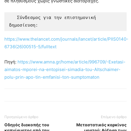
σε πληθυσμούς χωρίς γνωστικές διαταραχές.
   Σύνδεσμος για την επιστημονική 
δημοσίευση:
https://www.thelancet.com/journals/lancet/article/PIIS0140-
6736(26)00515-5/fulltext
Πηγή:
https://www.amna.gr/home/article/996709/-Exetasi-
aimatos-mporei-na-entopisei-simadia-tou-Altschaimer-
polu-prin-apo-tin-emfanisi-ton-sumptomaton
Προηγούμενο άρθρο
Επόμενο άρθρο
Οδηγός διακοπής του
Μεταστατικός καρκίνος
καπνίσματος από την
μαστού: Αύξηση των