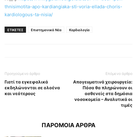
thnisimotita-apo-kardiangiaka-sti-voria-ellada-choris-
kardiologous-ta-nisia/
ΕΤΙΚΕΤΕΣ
Επιστημονικά Νέα
Καρδιολογία
Προηγούμενο άρθρο
Επόμενο άρθρο
Γιατί τα εγκεφαλικά
Απογευματινά χειρουργεία:
εκδηλώνονται σε ολοένα
Πόσα θα πληρώνουν οι
και νεότερους
ασθενείς στα δημόσια
νοσοκομεία – Αναλυτικά οι
τιμές
ΠΑΡΟΜΟΙΑ ΑΡΘΡΑ