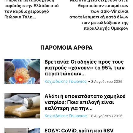
καρδιάς στην Ελλάδα από
θεραπεία αντισωμάτων
τον καρδιοχειρουργό
των GSK-Vir είναι
Γεώργιο Τόλη…
αποτελεσματική κατά όλων
των μεταλλάξεων της
παραλλαγής Όμικρον
ΠΑΡΟΜΟΙΑ ΑΡΘΡΑ
Βρετανία: Οι οδηγίες προς τους
γιατρούς «χάνουν» το 95% των
περιπτώσεων...
Κοχιαδάκης Γεώργιος
-
8 Αυγούστου 2026
Αλάτι ή υποκατάστατο χαμηλού
νατρίου; Ποια επιλογή είναι
καλύτερη για την...
Κοχιαδάκης Γεώργιος
-
8 Αυγούστου 2026
ΕΟΔΥ: CoViD, γρίπη και RSV