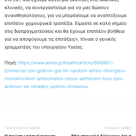
κλινικές, να συνεργαστούμε για να μας δώσουν
αναισθησιολόγους, για να μπορέσουμε να αναπτύξουμε
επιπλέον χειρουργικά τραπέζια. Είμαστε σε καλό σημείο
στις διαπραγματεύσεις και θα έχουμε επιπλέον βοήθεια
για να αποφύγουμε τις επιτάξεις», τόνισε ο γενικός
γραμματέας του υπουργείου Υγείας.
Πηγή:
https://www.amna.gr/health/article/606987/-
Enimerosi-ton-giatron-gia-tin-upoboli-aitisis-chorigisis-
monoklonikon-antisomaton-stous-astheneis-tous-pou-
anikoun-se-omades-upsilou-kindunou
Προηγούμενο άρθρο
Επόμενο άρθρο
Η πρώτη μεταμόσχευση
Νέα στοιχεία δείχνουν ότι η