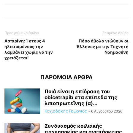
Προηγούμενο άρθρο
Επόμενο άρθρο
Ασπιρίνη: 1 στους 4
Πόσο άβολα νιώθουν οι
ηλικιωμένους την
Έλληνες με την Τεχνητή
λαμβάνει χωρίς να την
Νοημοσύνη
χρειάζεται!
ΠΑΡΟΜΟΙΑ ΑΡΘΡΑ
Ποιά είναι η επίδραση του
obicetrapib στα επίπεδα της
λιποπρωτεϊνης (α)...
Κοχιαδάκης Γεώργιος
-
6 Αυγούστου 2026
Συνδυασμός κοιλιακής
παχυσαρκίας και ανεπάρκειας