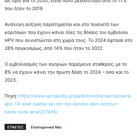
ως όριο για το 2030, είναι πολύ μεγαλύτερο από το 17%
που ήταν το 2019.
Ανάλογη αύξηση παρατηρείται και στο ποσοστό των
κοριτσιών που έχουν κάνει όλες τις δόσεις του εμβολίου
HPV που συνιστώνται στη χώρα τους. Το 2024 έφτασε στο
28% παγκοσμίως, από 14% που ήταν το 2022.
Ο εμβολιασμός των αγοριών παρέμεινε σταθερός, με το
8% να έχουν κάνει την πρώτη δόση το 2024 – όσα και το
2023.
Πηγή:
https://www.iatropedia.gr/paidi/emvolia-perissotera-
apo-14-ekat-paidia-se-olo-ton-kosmo-den-echoun-
kanei-oute-ena/207455/
ΕΤΙΚΕΤΕΣ
Επιστημονικά Νέα