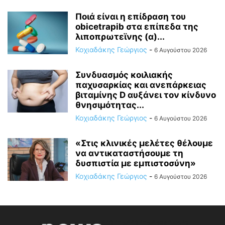
Ποιά είναι η επίδραση του
obicetrapib στα επίπεδα της
λιποπρωτεϊνης (α)...
Κοχιαδάκης Γεώργιος
-
6 Αυγούστου 2026
Συνδυασμός κοιλιακής
παχυσαρκίας και ανεπάρκειας
βιταμίνης D αυξάνει τον κίνδυνο
θνησιμότητας...
Κοχιαδάκης Γεώργιος
-
6 Αυγούστου 2026
«Στις κλινικές μελέτες θέλουμε
να αντικαταστήσουμε τη
δυσπιστία με εμπιστοσύνη»
Κοχιαδάκης Γεώργιος
-
6 Αυγούστου 2026