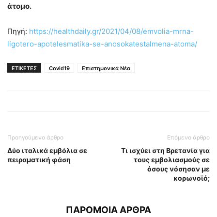
άτομο.
Πηγή:
https://healthdaily.gr/2021/04/08/emvolia-mrna-
ligotero-apotelesmatika-se-anosokatestalmena-atoma/
ΕΤΙΚΕΤΕΣ
Covid19
Επιστημονικά Νέα
Προηγούμενο άρθρο
Επόμενο άρθρο
Δύο ιταλικά εμβόλια σε
Τι ισχύει στη Βρετανία για
πειραματική φάση
τους εμβολιασμούς σε
όσους νόσησαν με
κορωνοϊό;
ΠΑΡΟΜΟΙΑ ΑΡΘΡΑ