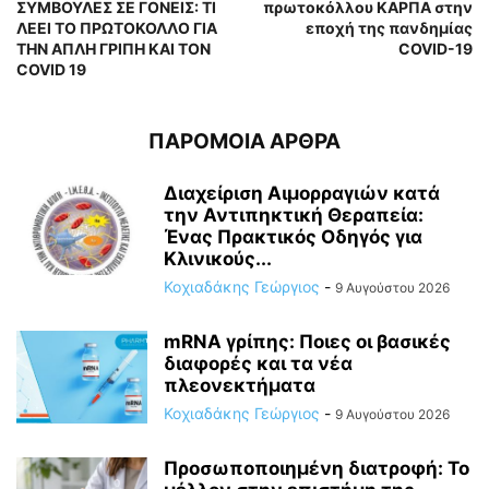
ΣΥΜΒΟΥΛΕΣ ΣΕ ΓΟΝΕΙΣ: ΤΙ
πρωτοκόλλου ΚΑΡΠΑ στην
ΛΕΕΙ ΤΟ ΠΡΩΤΟΚΟΛΛΟ ΓΙΑ
εποχή της πανδημίας
ΤΗΝ ΑΠΛΗ ΓΡΙΠΗ ΚΑΙ ΤΟΝ
COVID-19
COVID 19
ΠΑΡΟΜΟΙΑ ΑΡΘΡΑ
Διαχείριση Αιμορραγιών κατά
την Αντιπηκτική Θεραπεία:
Ένας Πρακτικός Οδηγός για
Κλινικούς...
Κοχιαδάκης Γεώργιος
-
9 Αυγούστου 2026
mRNA γρίπης: Ποιες οι βασικές
διαφορές και τα νέα
πλεονεκτήματα
Κοχιαδάκης Γεώργιος
-
9 Αυγούστου 2026
Προσωποποιημένη διατροφή: Το