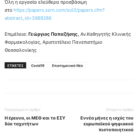
Όλη η εργασία ελεύθερα προσβάσιμη
στο
https://papers.ssrn.com/sol3/papers.cfm?
abstract_id=3989286
Επιμέλεια:
Γεώργιος Παπαζήσης,
Αν.Καθηγητής Κλινικής
Φαρμακολογίας, Αριστοτέλειο Πανεπιστήμιο
Θεσσαλονίκης
ΕΤΙΚΕΤΕΣ
Covid19
Επιστημονικά Νέα
Προηγούμενο άρθρο
Επόμενο άρθρο
Η έρευνα, οι ΜΕΘ και το ΕΣΥ
Εννέα μήνες η ισχύς του
δύο ταχυτήτων
ευρωπαϊκού ψηφιακού
πιστοποιητικού