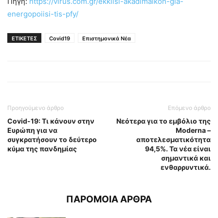
Πηγή:
https://virus.com.gr/ekklisi-akadimaikon-gia-
energopoiisi-tis-pfy/
ΕΤΙΚΕΤΕΣ
Covid19
Επιστημονικά Νέα
Προηγούμενο άρθρο
Επόμενο άρθρο
Covid-19: Τι κάνουν στην
Νεότερα για το εμβόλιο της
Ευρώπη για να
Moderna –
συγκρατήσουν το δεύτερο
αποτελεσματικότητα
κύμα της πανδημίας
94,5%. Τα νέα είναι
σημαντικά και
ενθαρρυντικά.
ΠΑΡΟΜΟΙΑ ΑΡΘΡΑ