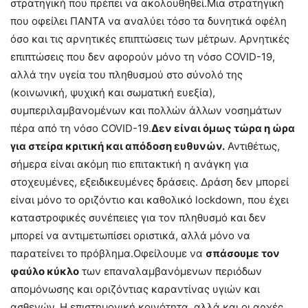
στρατηγική που πρέπει να ακολουθηθεί.Μια στρατηγική
που οφείλει ΠΑΝΤΑ να αναλύει τόσο τα δυνητικά οφέλη
όσο και τις αρνητικές επιπτώσεις των μέτρων. Αρνητικές
επιπτώσεις που δεν αφορούν μόνο τη νόσο COVID-19,
αλλά την υγεία του πληθυσμού στο σύνολό της
(κοινωνική, ψυχική και σωματική ευεξία),
συμπεριλαμβανομένων και πολλών άλλων νοσημάτων
πέρα από τη νόσο COVID-19.
Δεν είναι όμως τώρα η ώρα
για στείρα κριτική και απόδοση ευθυνών.
Αντιθέτως,
σήμερα είναι ακόμη πιο επιτακτική η ανάγκη για
στοχευμένες, εξειδικευμένες δράσεις. Δράση δεν μπορεί
είναι μόνο το οριζόντιο και καθολικό lockdown, που έχει
καταστροφικές συνέπειες για τον πληθυσμό και δεν
μπορεί να αντιμετωπίσει οριστικά, αλλά μόνο να
παρατείνει το πρόβλημα.Οφείλουμε να
σπάσουμε τον
φαύλο κύκλο
των επαναλαμβανόμενων περιόδων
απομόνωσης και οριζόντιας καραντίνας υγιών και
ασθενών. Η επιστημονική κοινότητα, αλλά και οι αρχές