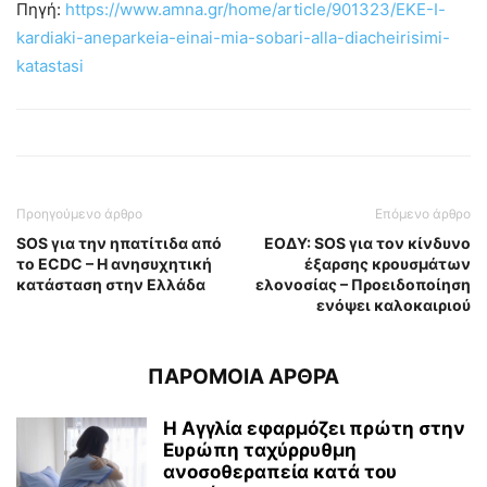
Πηγή:
https://www.amna.gr/home/article/901323/EKE-I-
kardiaki-aneparkeia-einai-mia-sobari-alla-diacheirisimi-
katastasi
Προηγούμενο άρθρο
Επόμενο άρθρο
SOS για την ηπατίτιδα από
ΕΟΔΥ: SOS για τον κίνδυνο
το ECDC – Η ανησυχητική
έξαρσης κρουσμάτων
κατάσταση στην Ελλάδα
ελονοσίας – Προειδοποίηση
ενόψει καλοκαιριού
ΠΑΡΟΜΟΙΑ ΑΡΘΡΑ
Η Αγγλία εφαρμόζει πρώτη στην
Ευρώπη ταχύρρυθμη
ανοσοθεραπεία κατά του