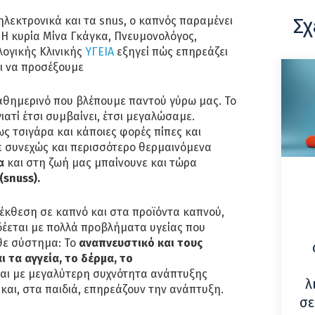
Σχ
 ηλεκτρονικά και τα snus, ο καπνός παραμένει
. Η κυρία Μίνα Γκάγκα, Πνευμονολόγος,
λογικής Κλινικής
ΥΓΕΙΑ
εξηγεί πώς επηρεάζει
ει να προσέξουμε
καθημερινό που βλέπουμε παντού γύρω μας. Το
ατί έτσι συμβαίνει, έτσι μεγαλώσαμε.
ς τσιγάρα και κάποιες φορές πίπες και
 συνεχώς και περισσότερο θερμαινόμενα
α
και στη ζωή μας μπαίνουνε και τώρα
(snuss).
έκθεση σε καπνό και στα προϊόντα καπνού,
δέεται με πολλά προβλήματα υγείας που
θε σύστημα: Το
αναπνευστικό και τους
ι τα αγγεία, το δέρμα, το
αι με μεγαλύτερη συχνότητα ανάπτυξης
λ
 και, στα παιδιά, επηρεάζουν την ανάπτυξη.
σε