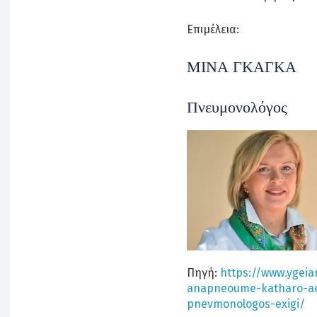
Επιμέλεια:
ΜΙΝΑ ΓΚΑΓΚΑ
Πνευμονολόγος
Πηγή:
https://www.ygeia
anapneoume-katharo-aer
pnevmonologos-exigi/