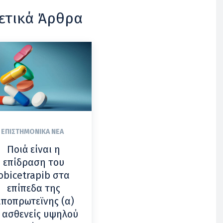
ετικά Άρθρα
ΕΠΙΣΤΗΜΟΝΙΚΆ ΝΈΑ
Ποιά είναι η
επίδραση του
obicetrapib στα
επίπεδα της
ιποπρωτεϊνης (α)
 ασθενείς υψηλού