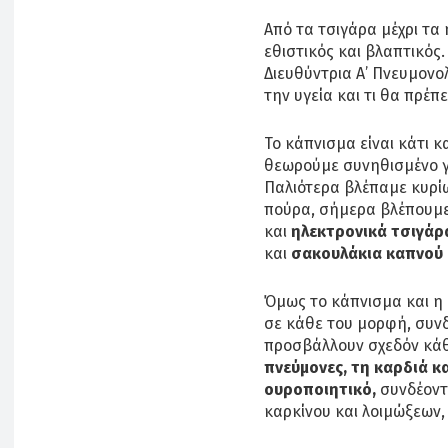
Από τα τσιγάρα μέχρι τα
εθιστικός και βλαπτικός
Διευθύντρια Α’ Πνευμονο
την υγεία και τι θα πρέπ
Το κάπνισμα είναι κάτι 
θεωρούμε συνηθισμένο γι
Παλιότερα βλέπαμε κυρίω
πούρα, σήμερα βλέπουμε
και
ηλεκτρονικά τσιγάρ
και
σακουλάκια καπνού 
Όμως το κάπνισμα και η 
σε κάθε του μορφή, συν
προσβάλλουν σχεδόν κά
πνεύμονες, τη καρδιά κα
ουροποιητικό,
συνδέοντ
καρκίνου και λοιμώξεων,