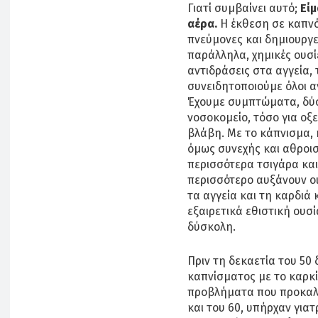
Γιατί συμβαίνει αυτό;
Είμ
αέρα.
Η έκθεση σε καπνό
πνεύμονες και δημιουργε
παράλληλα, χημικές ουσί
αντιδράσεις στα αγγεία, 
συνειδητοποιούμε όλοι α
Έχουμε συμπτώματα, δύσ
νοσοκομείο, τόσο για οξ
βλάβη. Με το κάπνισμα, η
όμως συνεχής και αθροι
περισσότερα τσιγάρα και
περισσότερο αυξάνουν οι
τα αγγεία και τη καρδιά 
εξαιρετικά εθιστική ουσ
δύσκολη.
Πριν τη δεκαετία του 50 
καπνίσματος με το καρκί
προβλήματα που προκαλεί
και του 60, υπήρχαν για