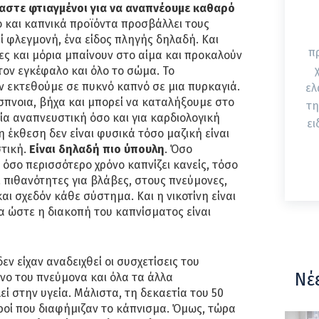
αστε φτιαγμένοι για να αναπνέουμε καθαρό
 και καπνικά προϊόντα προσβάλλει τους
ί φλεγμονή, ένα είδος πληγής δηλαδή. Και
π
ες και μόρια μπαίνουν στο αίμα και προκαλούν
τον εγκέφαλο και όλο το σώμα. Το
ν εκτεθούμε σε πυκνό καπνό σε μια πυρκαγιά.
ελ
πνοια, βήχα και μπορεί να καταλήξουμε στο
τη
εία αναπνευστική όσο και για καρδιολογική
ει
 έκθεση δεν είναι φυσικά τόσο μαζική είναι
στική.
Είναι δηλαδή πιο ύπουλη
. Όσο
 όσο περισσότερο χρόνο καπνίζει κανείς, τόσο
 πιθανότητες για βλάβες, στους πνεύμονες,
και σχεδόν κάθε σύστημα. Και η νικοτίνη είναι
ία ώστε η διακοπή του καπνίσματος είναι
δεν είχαν αναδειχθεί οι συσχετίσεις του
Νέ
νο του πνεύμονα και όλα τα άλλα
 στην υγεία. Μάλιστα, τη δεκαετία του 50
τροί που διαφήμιζαν το κάπνισμα. Όμως, τώρα