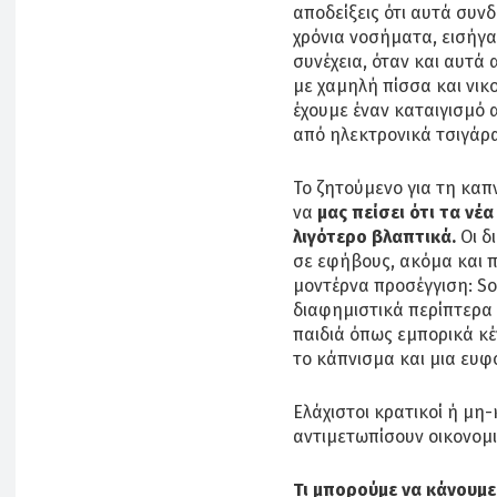
αποδείξεις ότι αυτά συν
χρόνια νοσήματα, εισήγα
συνέχεια, όταν και αυτά
με χαμηλή πίσσα και νικ
έχουμε έναν καταιγισμό 
από ηλεκτρονικά τσιγάρα
Το ζητούμενο για τη καπν
να
μας πείσει ότι τα νέ
λιγότερο βλαπτικά.
Οι δ
σε εφήβους, ακόμα και π
μοντέρνα προσέγγιση: Soc
διαφημιστικά περίπτερα 
παιδιά όπως εμπορικά κέ
το κάπνισμα και μια ευφ
Ελάχιστοι κρατικοί ή μη
αντιμετωπίσουν οικονομι
Τι μπορούμε να κάνουμε 