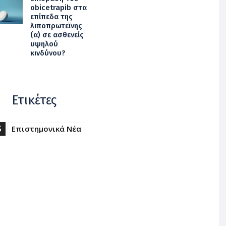
obicetrapib στα
επίπεδα της
λιποπρωτεϊνης
(α) σε ασθενείς
υψηλού
κινδύνου?
Ετικέτες
S
Επιστημονικά Νέα