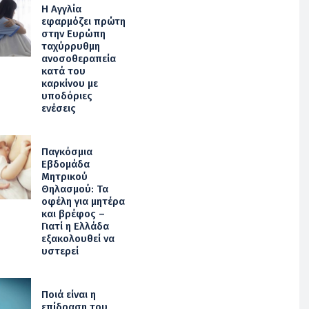
Η Αγγλία
εφαρμόζει πρώτη
στην Ευρώπη
ταχύρρυθμη
ανοσοθεραπεία
κατά του
καρκίνου με
υποδόριες
ενέσεις
Παγκόσμια
Εβδομάδα
Μητρικού
Θηλασμού: Τα
οφέλη για μητέρα
και βρέφος –
Γιατί η Ελλάδα
εξακολουθεί να
υστερεί
Ποιά είναι η
επίδραση του