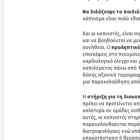
Να διδάξουμε τα παιδιά
κάπνισμα είναι πολύ εθισ
Και οι καπνιστές, είναι 
και να βοηθούνται να μ
συνήθεια. Ο
προληπτικό
επισκέψεις στο πνευμονο
καρδιολογικό έλεγχο και 
καπνίσματος πάνω από 10
δόσης αξονική τομογραφ
μια παρακολούθηση από 
Η
στήριξη για τη διακο
πρέπει να προτείνεται απ
καλύτερα σε ομάδες ασθε
αυτές, οι καπνιστές στηρ
παρακολουθούνται παρά
διατροφολόγους ενώ υπά
υποκατάσταση ή θεραπε