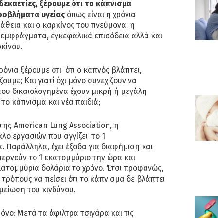
δεκαετίες, ξέρουμε ότι το κάπνισμα
ροβλήματα υγείας
όπως είναι η χρόνια
θεια και ο καρκίνος του πνεύμονα, η
 εμφράγματα, εγκεφαλικά επισόδεια αλλά και
κίνου.
ρόνια ξέρουμε ότι ότι ο καπνός βλάπτει,
υμε; Και γιατί όχι μόνο συνεχίζουν να
 που δικαιολογημένα έχουν μικρή ή μεγάλη
το κάπνισμα και νέα παιδιά;
της American Lung Association, η
κλο εργασιών που αγγίζει το 1
. Παράλληλα, έχει έξοδα για διαφήμιση και
περνούν το 1 εκατομμύριο την ώρα και
κατομμύρια δολάρια το χρόνο. Έτσι προφανώς,
 τρόπους να πείσει ότι το κάπνισμα δε βλάπτει
 μείωση του κινδύνου.
ρόνο: Μετά τα άφιλτρα τσιγάρα και τις