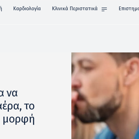
ή
Καρδιολογία
Κλινικά Περιστατικά
Επιστημ
α να
έρα, το
υ μορφή