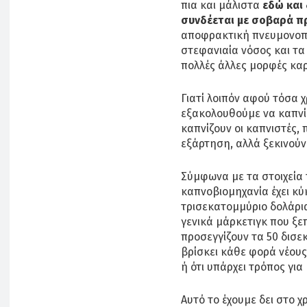
πια και μάλιστα
εδώ και 
συνδέεται με σοβαρά π
αποφρακτική πνευμονοπά
στεφανιαία νόσος και τα
πολλές άλλες μορφές καρ
Γιατί λοιπόν αφού τόσα χ
εξακολουθούμε να καπνίζο
καπνίζουν οι καπνιστές,
εξάρτηση, αλλά ξεκινούν 
Σύμφωνα με τα στοιχεία 
καπνοβιομηχανία έχει κύ
τρισεκατομμύριο δολάρια
γενικά μάρκετιγκ που ξε
προσεγγίζουν τα 50 δισε
βρίσκει κάθε φορά νέους
ή ότι υπάρχει τρόπος για
Αυτό το έχουμε δει στο χ