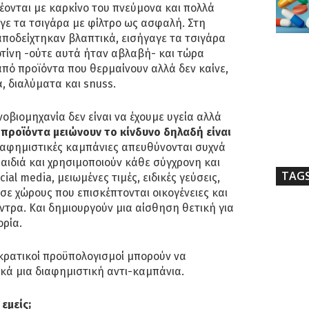
δέονται με καρκίνο του πνεύμονα και πολλά
γε τα τσιγάρα με φίλτρο ως ασφαλή. Στη
 αποδείχτηκαν βλαπτικά, εισήγαγε τα τσιγάρα
οτίνη -ούτε αυτά ήταν αβλαβή- και τώρα
από προϊόντα που θερμαίνουν αλλά δεν καίνε,
, διαλύματα και snuss.
οβιομηχανία δεν είναι να έχουμε υγεία αλλά
α προϊόντα μειώνουν το κίνδυνο δηλαδή είναι
ιαφημιστικές καμπάνιες απευθύνονται συχνά
αιδιά και χρησιμοποιούν κάθε σύγχρονη και
TAG
ial media, μειωμένες τιμές, ειδικές γεύσεις,
σε χώρους που επισκέπτονται οικογένειες και
ντρα. Και δημιουργούν μια αίσθηση θετική για
ορία.
-κρατικοί προϋπολογισμοί μπορούν να
κά μια διαφημιστική αντι-καμπάνια.
εμείς;