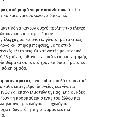
 μας από μικρά να μην καπνίσουν.
Γιατί το
τικό και είναι δύσκολο να διακοπεί.
σημαντικό να κάνουν συχνό προληπτικό έλεγχο
ειώσουν και να σταματήσουν τη
ς έλεγχος
σε καπνιστές γίνεται με τακτικές
λόγο και σπιρομετρήσεις, με τακτικό
γενικές εξετάσεις. Οι καπνιστές με ιστορικό
-15 χρόνια, πιθανώς χρειάζονται και χαμηλής
ία θώρακα σε τακτά χρονικά διαστήματα και
ειδική ομάδα.
πή καπνίσματος
είναι επίσης πολύ σημαντική,
ό κάθε επαγγελματία υγείας και γίνεται
νών και επαγγελματιών υγείας. Στις ομάδες
ίζουν τη προσπάθεια ο ένας του άλλου και
λληλα πνευμονολόγους, ψυχολόγους,
ρχει η δυνατότητα για φαρμακευτική
ία.