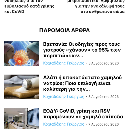
νοσηλείες από τον
μικροπλαστικά: Αμφιβολίες
εμβολιασμό κατά γρίπης
για την ανακάλυψή τους
και CoViD
στο ανθρώπινο σώμα
ΠΑΡΟΜΟΙΑ ΑΡΘΡΑ
Βρετανία: Οι οδηγίες προς τους
γιατρούς «χάνουν» το 95% των
περιπτώσεων...
Κοχιαδάκης Γεώργιος
-
8 Αυγούστου 2026
Αλάτι ή υποκατάστατο χαμηλού
νατρίου; Ποια επιλογή είναι
καλύτερη για την...
Κοχιαδάκης Γεώργιος
-
8 Αυγούστου 2026
ΕΟΔΥ: CoViD, γρίπη και RSV
παραμένουν σε χαμηλά επίπεδα
Κοχιαδάκης Γεώργιος
-
7 Αυγούστου 2026