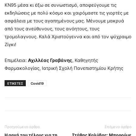
ΚΝ95 μέσα κι έξω σε συνωστισμό, αποφεύγουμε τις
εκδηλώσεις με πολύ κόσμο και χαιρόμαστε τις γιορτές με
ασφάλεια με τους αγαπημένους μας. Μένουμε μακρυά
από τους ανεύθυνους, τους ανόητους, τους
τρομολαγνους. Καλά Χριστούγεννα και από τον ψύχραιμο
Ζίγκι!
Επιμέλεια:
Αχιλλέας Γραβάνης
, Καθηγητής
Φαρμακολογίας, Ιατρική Σχολή Πανεπιστημίου Κρήτης
ΕΤΙΚΕΤΕΣ
Covid19
Προηγούμενο άρθρο
Επόμενο άρθρο
Η αρχή του τέλους για τη
Στάθης Καλύβας: Μπορούμε