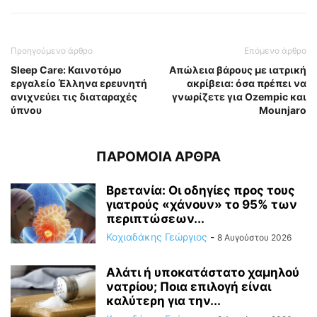
Προηγούμενο άρθρο
Επόμενο άρθρο
Sleep Care: Καινοτόμο
Απώλεια βάρους με ιατρική
εργαλείο Έλληνα ερευνητή
ακρίβεια: όσα πρέπει να
ανιχνεύει τις διαταραχές
γνωρίζετε για Ozempic και
ύπνου
Mounjaro
ΠΑΡΟΜΟΙΑ ΑΡΘΡΑ
Βρετανία: Οι οδηγίες προς τους
γιατρούς «χάνουν» το 95% των
περιπτώσεων...
Κοχιαδάκης Γεώργιος
-
8 Αυγούστου 2026
Αλάτι ή υποκατάστατο χαμηλού
νατρίου; Ποια επιλογή είναι
καλύτερη για την...