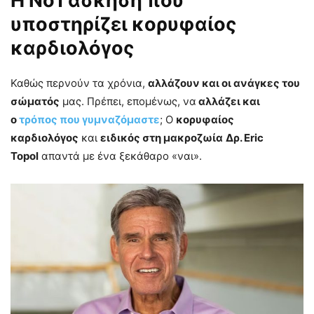
Η Νο1 άσκηση που
υποστηρίζει κορυφαίος
καρδιολόγος
Καθώς περνούν τα χρόνια,
αλλάζουν και οι ανάγκες του
σώματός
μας. Πρέπει, επομένως, να
αλλάζει και
ο
τρόπος που γυμναζόμαστε
; Ο
κορυφαίος
καρδιολόγος
και
ειδικός στη μακροζωία
Δρ. Eric
Topol
απαντά με ένα ξεκάθαρο «ναι».