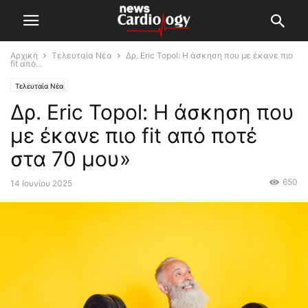
Αρχική
Τελευταία Νέα
Δρ. Eric Topol: Η άσκηση που με έκανε πιο
fit από...
Τελευταία Νέα
Δρ. Eric Topol: Η άσκηση που
με έκανε πιο fit από ποτέ
στα 70 μου»
650
14 Ιουνίου 2025