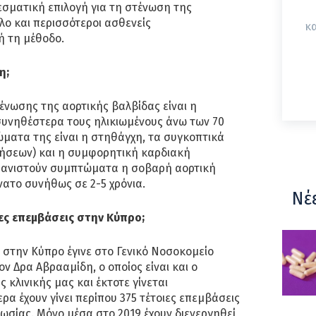
σματική επιλογή για τη στένωση της
λο και περισσότεροι ασθενείς
κα
ή τη μέθοδο.
η;
ένωσης της αορτικής βαλβίδας είναι η
συνηθέστερα τους ηλικιωμένους άνω των 70
ματα της είναι η στηθάγχη, τα συγκοπτικά
θήσεων) και η συμφορητική καρδιακή
φανιστούν συμπτώματα η σοβαρή αορτική
νατο συνήθως σε 2-5 χρόνια.
Νέ
ιες επεμβάσεις στην Κύπρο;
στην Κύπρο έγινε στο Γενικό Νοσοκομείο
ν Δρα Αβρααμίδη, ο οποίος είναι και ο
 κλινικής μας και έκτοτε γίνεται
ρα έχουν γίνει περίπου 375 τέτοιες επεμβάσεις
σίας. Μόνο μέσα στο 2019 έχουν διενεργηθεί