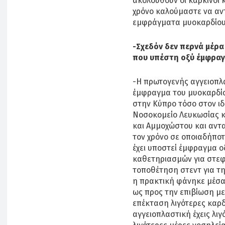
ακολουθούν οι καρκίνοι κ
χρόνο καλούμαστε να αν
εμφράγματα μυοκαρδίου
-Σχεδόν δεν περνά μέρα
που υπέστη οξύ έμφραγ
-Η πρωτογενής αγγειοπλα
έμφραγμα του μυοκαρδίο
στην Κύπρο τόσο στον ιδι
Νοσοκομείο Λευκωσίας κ
και Αμμοχώστου και αντα
τον χρόνο σε οποιαδήποτ
έχει υποστεί έμφραγμα ο
καθετηριασμών για στεφ
τοποθέτηση στεντ για τη
η πρακτική φάνηκε μέσα 
ως προς την επιβίωση με
επέκταση λιγότερες καρδ
αγγειοπλαστική έχεις λιγ