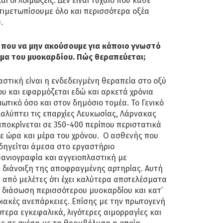
αι οι λοιμώξεις. Δεν είναι τυχαίο που κάθε
τιμετωπίσουμε όλο και περισσότερα οξέα
.
 που να μην ακούσουμε για κάποιο γνωστό
μα του μυοκαρδίου. Πώς θεραπεύεται;
στική είναι η ενδεδειγμένη θεραπεία στο οξύ
υ και εφαρμόζεται εδώ και αρκετά χρόνια
ωτικό όσο και στον δημόσιο τομέα. Το Γενικό
αλύπτει τις επαρχίες Λευκωσίας, Λάρνακας
ποκρίνεται σε 350-400 περίπου περιστατικά
ε ώρα και μέρα του χρόνου. Ο ασθενής που
δηγείται άμεσα στο εργαστήριο
ανιογραφία και αγγειοπλαστική με
 διάνοιξη της αποφραγμένης αρτηρίας. Αυτή
από μελέτες ότι έχει καλύτερα αποτελέσματα
 διάσωση περισσότερου μυοκαρδίου και κατ’
ιακές ανεπάρκειες. Επίσης με την πρωτογενή
ότερα εγκεφαλικά, λιγότερες αιμορραγίες και