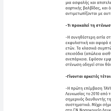
μια ασφαλής και αποτελε
αορτικής βαλβίδας, και ό
αντιμετωπίζονται με αυτ
-Τι προκαλεί τη στένωσ
-Η συνηθέστερη αιτία στ
εκφυλιστική και αφορά 
ετών. Τα κλασικά συμπτώ
επεισόδια (απώλεια αισ
ανεπάρκεια. Εφόσον εμ
στένωση οδηγεί στον θά
-Γίνονται αρκετές τέτο
-Η πρώτη επέμβαση TAVI 
Λευκωσίας τo 2010 από το
σημερινός διευθυντής της
συστηματικά. Μέχρι σήμε
στο ΓΝ Νοσοκομείο Λευκω