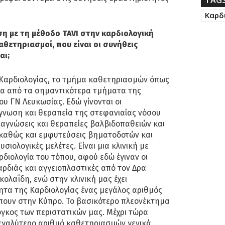
Καρδ
η με τη μέθοδο TAVI στην καρδιολογική
καθετηριασμοί, που είναι οι συνήθεις
αι;
Καρδιολογίας, το τμήμα καθετηριασμών όπως
ένα από τα σημαντικότερα τμήματα της
ου ΓΝ Λευκωσίας. Εδώ γίνονται οι
γνωση και θεραπεία της στεφανιαίας νόσου
αγνώσεις και θεραπείες βαλβιδοπαθειών και
καθώς και εμφυτεύσεις βηματοδοτών και
σιολογικές μελέτες. Είναι μια κλινική με
ρδιολογία του τόπου, αφού εδώ έγιναν οι
ρδιάς και αγγειοπλαστικές από τον Δρα
ολαΐδη, ενώ στην κλινική μας έχει
τητα της Καρδιολογίας ένας μεγάλος αριθμός
πουν στην Κύπρο. Το βασικότερο πλεονέκτημα
 όγκος των περιστατικών μας. Μέχρι τώρα
μεγαλύτερο αριθμό καθετηριασμών γενικά