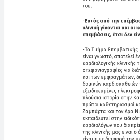
του.
-Εκτός από την επέμβασ
κλινική γίνονται και οι 
επεμβάσεις, έτσι δεν είν
-Το Τμήμα Επεμβατικής 
είναι γνωστό, αποτελεί 
καρδιολογικής κλινικής τ
στεφανιογραφίες για διά
και των εμφραγμάτων, δι
δομικών καρδιοπαθειών 
εξειδικευμένες ηλεκτροφυ
πλούσια ιστορία στην Κα
πρώτοι καθετηριασμοί κα
Ζαμπάρτα και τον Δρα Νικ
εκπαιδευτεί στην ειδικό
καρδιολόγων που διαπρέ
της κλινικής μας είναι ο
είχαμε με διαφορά τον 