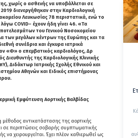
ς, χωρίς ο ασθενής να υποβάλλεται σε
ο 2019 διενεργήθηκαν στην Καρδιολογική
σοκομείου Λευκωσίας 78 περιστατικά, ενώ το
λόγω COVID– έχουν ήδη γίνει 46. «Τα
ποτελεσμάτων του Γενικού Νοσοκομείου
λα των μεγάλων κέντρων της Ευρώπης και τα
διεθνή συνέδρια και έγκυρα ιατρικά
ον «Φ» ο επεμβατικός καρδιολόγος, Δρ
ός Διευθυντής της Καρδιολογικής Κλινικής
πΥ), Διδάκτωρ Ιατρικής Σχολής Εθνικού και
στημίου Αθηνών και Ειδικός επιστήμονας
πρου.
Ε
αδερμική Εμφύτευση Αορτικής Βαλβίδας
Κά
κή μέθοδος αντικατάστασης της αορτικής
αι σε περιπτώσεις σοβαρής συμπτωματικής
αυ
ς να χειρουργείται. Έχει πλέον καθιερωθεί ως