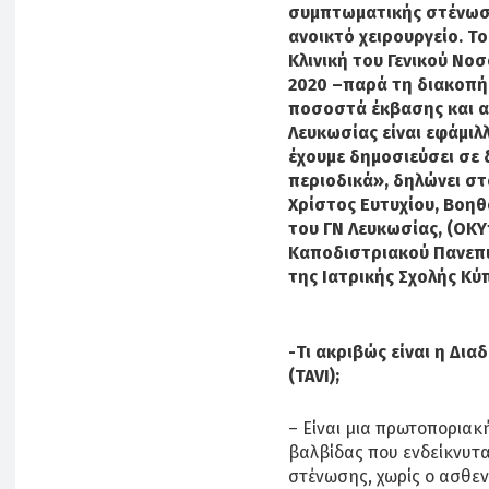
συμπτωματικής στένωση
ανοικτό χειρουργείο. Τ
Κλινική του Γενικού Νο
2020 –παρά τη διακοπή 
ποσοστά έκβασης και α
Λευκωσίας είναι εφάμιλ
έχουμε δημοσιεύσει σε 
περιοδικά», δηλώνει στ
Χρίστος Ευτυχίου, Βοηθ
του ΓΝ Λευκωσίας, (ΟΚΥ
Καποδιστριακού Πανεπι
της Ιατρικής Σχολής Κύ
-Τι ακριβώς είναι η Δι
(TAVI);
– Είναι μια πρωτοπορια
βαλβίδας που ενδείκνυτ
στένωσης, χωρίς ο ασθενή