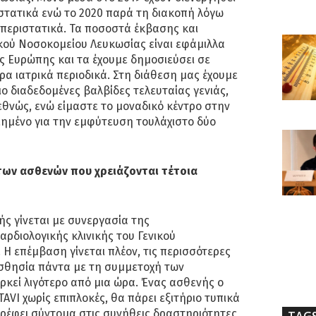
ιστατικά ενώ το 2020 παρά τη διακοπή λόγω
6 περιστατικά. Τα ποσοστά έκβασης και
κού Νοσοκομείου Λευκωσίας είναι εφάμιλλα
ς Ευρώπης και τα έχουμε δημοσιεύσει σε
ρα ιατρικά περιοδικά. Στη διάθεση μας έχουμε
πιο διαδεδομένες βαλβίδες τελευταίας γενιάς,
εθνώς, ενώ είμαστε το μοναδικό κέντρο στην
ιημένο για την εμφύτευση τουλάχιστο δύο
.
 των ασθενών που χρειάζονται τέτοια
ής γίνεται με συνεργασία της
αρδιολογικής κλινικής του Γενικού
Η επέμβαση γίνεται πλέον, τις περισσότερες
ισθησία πάντα με τη συμμετοχή των
ρκεί λιγότερο από μια ώρα. Ένας ασθενής ο
AVI χωρίς επιπλοκές, θα πάρει εξιτήριο τυπικά
τρέφει σύντομα στις συνήθεις δραστηριότητες
TAG