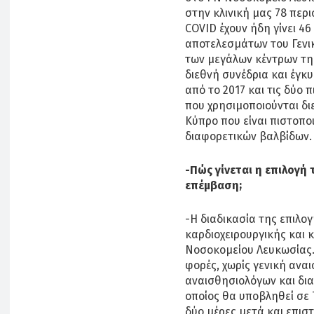
στην κλινική μας 78 περ
COVID έχουν ήδη γίνει 4
αποτελεσμάτων του Γενι
των μεγάλων κέντρων τη
διεθνή συνέδρια και έγκυ
από το 2017 και τις δύο 
που χρησιμοποιούνται δι
Κύπρο που είναι πιστοπο
διαφορετικών βαλβίδων
-Πώς γίνεται η επιλογή
επέμβαση;
-Η διαδικασία της επιλογ
καρδιοχειρουργικής και κ
Νοσοκομείου Λευκωσίας. 
φορές, χωρίς γενική ανα
αναισθησιολόγων και δια
οποίος θα υποβληθεί σε T
δύο μέρες μετά και επισ