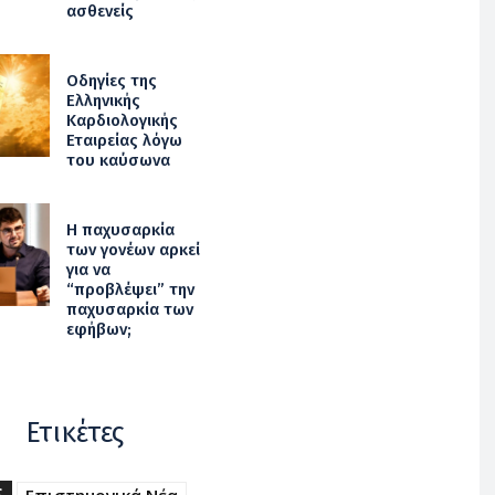
ασθενείς
Οδηγίες της
Ελληνικής
Καρδιολογικής
Εταιρείας λόγω
του καύσωνα
Η παχυσαρκία
των γονέων αρκεί
για να
“προβλέψει” την
παχυσαρκία των
εφήβων;
Ετικέτες
S
Επιστημονικά Νέα