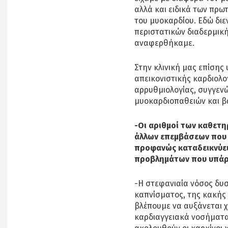
αλλά και ειδικά των πρ
του μυοκαρδίου. Εδώ διε
περιστατικών διαδερμικ
αναφερθήκαμε.
Στην κλινική μας επίσης
απεικονιστικής καρδιολ
αρρυθμιολογίας, συγγενώ
μυοκαρδιοπαθειών και β
-Οι αριθμοί των καθετη
άλλων επεμβάσεων που γ
προφανώς καταδεικνύει
προβλημάτων που υπάρχ
-Η στεφανιαία νόσος δυσ
καπνίσματος, της κακής
βλέπουμε να αυξάνεται χ
καρδιαγγειακά νοσήματα 