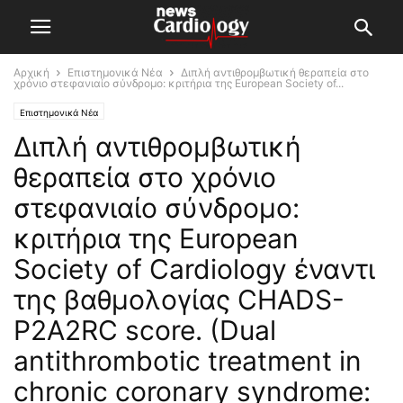
Αρχική
Επιστημονικά Νέα
Διπλή αντιθρομβωτική θεραπεία στο
χρόνιο στεφανιαίο σύνδρομο: κριτήρια της European Society of...
Επιστημονικά Νέα
Διπλή αντιθρομβωτική
θεραπεία στο χρόνιο
στεφανιαίο σύνδρομο:
κριτήρια της European
Society of Cardiology έναντι
της βαθμολογίας CHADS-
P2A2RC score. (Dual
antithrombotic treatment in
chronic coronary syndrome: