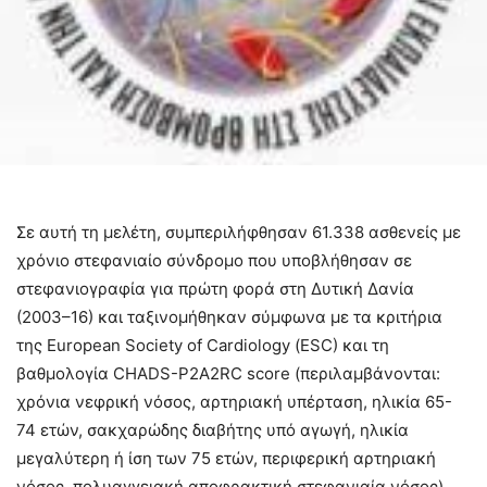
Σε αυτή τη μελέτη, συμπεριλήφθησαν 61.338 ασθενείς με
χρόνιο στεφανιαίο σύνδρομο που υποβλήθησαν σε
στεφανιογραφία για πρώτη φορά στη Δυτική Δανία
(2003–16) και ταξινομήθηκαν σύμφωνα με τα κριτήρια
της European Society of Cardiology (ΕSC) και τη
βαθμολογία CHADS-P2A2RC score (περιλαμβάνονται:
χρόνια νεφρική νόσος, αρτηριακή υπέρταση, ηλικία 65-
74 ετών, σακχαρώδης διαβήτης υπό αγωγή, ηλικία
μεγαλύτερη ή ίση των 75 ετών, περιφερική αρτηριακή
νόσος, πολυαγγειακή αποφρακτική στεφανιαία νόσος).