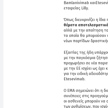
Bamlanivimab καιEtesevi
εταιρείας Lilly.
Όπως διευκρινίζει η ίδια 
θέματα αποτελεσματικ
αλλά με την απαίτηση τ
τα οποία θα μπορούσαν 
νέων παρτίδων δραστικής
Εξαιτίας της ήδη υπάρχ
με την παγκόσμια ζήτηση
προχωρήσει σε νέα παρα
με την ΕΕ ισχύει ως έχε
για την ειδική αδειοδότ
Etesevimab.
Ο ΕΜΑ σημειώνει ότι η δ
συνέπειες στις προηγούμ
οι ασθενείς μπορούν να
των ρυθμίσεων, που ισχύ