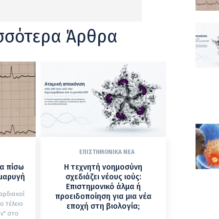
σσότερα Άρθρα
ΕΠΙΣΤΗΜΟΝΙΚΆ ΝΈΑ
δα πίσω
Η τεχνητή νοημοσύνη
ρμαρυγή
σχεδιάζει νέους ιούς:
Επιστημονικό άλμα ή
αρδιακοί
προειδοποίηση για μια νέα
ο τέλειο
εποχή στη βιολογία;
ν" στο