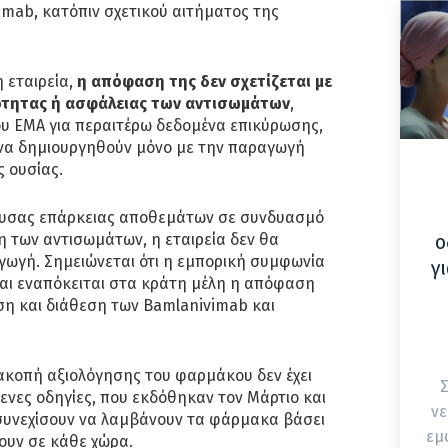
mab, κατόπιν σχετικού αιτήματος της
η εταιρεία,
η απόφαση της δεν σχετίζεται με
ότητας ή ασφάλειας των αντισωμάτων
,
ου ΕΜΑ για περαιτέρω δεδομένα επικύρωσης,
να δημιουργηθούν μόνο με την παραγωγή
 ουσίας.
ουσας επάρκειας αποθεμάτων σε συνδυασμό
 των αντισωμάτων, η εταιρεία δεν θα
ο
γωγή. Σημειώνεται ότι η εμπορική συμφωνία
γ
ι και εναπόκειται στα κράτη μέλη η απόφαση
ηση και διάθεση των Bamlanivimab και
ιακοπή αξιολόγησης του φαρμάκου δεν έχει
Σ
ενες οδηγίες, που εκδόθηκαν τον Μάρτιο και
νε
 συνεχίσουν να λαμβάνουν τα φάρμακα βάσει
εμ
ουν σε κάθε χώρα.