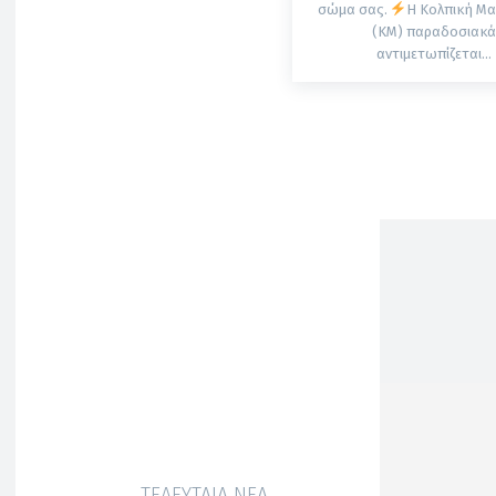
σώμα σας.
Η Κολπική Μ
(ΚΜ) παραδοσιακ
αντιμετωπίζεται...