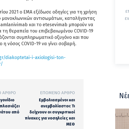
ε
τίου 2021 ο ΕΜΑ εξέδωσε οδηγίες για τη χρήση
ο μονοκλωνικών αντισωμάτων, καταλήγοντας
ε
bamlanivimab και το etesevimab μπορούν να
α τη θεραπεία του επιβεβαιωμένου COVID-19
ιάζονται συμπληρωματικό οξυγόνο και που
ο η νόσος COVID-19 να γίνει σοβαρή.
gr/diakoptetai-i-axiologisi-ton-
y/
 ΆΡΘΡΟ
ΕΠΌΜΕΝΟ ΆΡΘΡΟ
Νέ
γονίδιο
Εμβολιασμένοι και
ιπλασιάζει
ανεμβολίαστοι: Τι
ανάτου από
δείχνουν οι συγκριτικοί
πίνακες για νοσηλείες και
ΜΕΘ