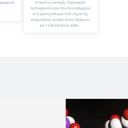
αρμαρυγή
Η πρώτη επιτυχής δημιουργία
ά
λειτουργικών ιών που δεν υπάρχουν
στη φύση από μοντέλο τεχνητής
νοημοσύνης ανοίγει νέους δρόμους
για τη βιοϊατρική, αλλά...