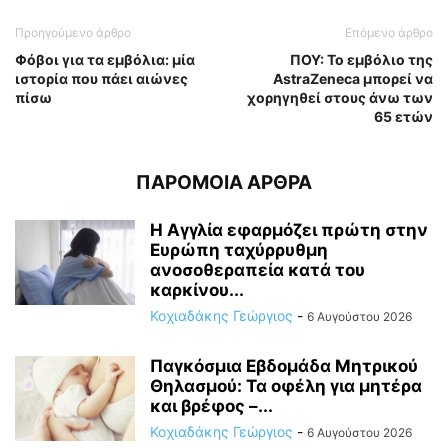
Προηγούμενο άρθρο
Επόμενο άρθρο
Φόβοι για τα εμβόλια: μία
ΠΟΥ: Το εμβόλιο της
ιστορία που πάει αιώνες
AstraZeneca μπορεί να
πίσω
χορηγηθεί στους άνω των
65 ετών
ΠΑΡΟΜΟΙΑ ΑΡΘΡΑ
Η Αγγλία εφαρμόζει πρώτη στην
Ευρώπη ταχύρρυθμη
ανοσοθεραπεία κατά του
καρκίνου...
Κοχιαδάκης Γεώργιος
-
6 Αυγούστου 2026
Παγκόσμια Εβδομάδα Μητρικού
Θηλασμού: Τα οφέλη για μητέρα
και βρέφος –...
Κοχιαδάκης Γεώργιος
-
6 Αυγούστου 2026