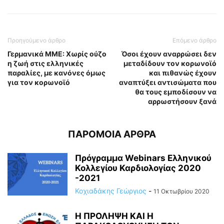
Προηγούμενο άρθρο
Επόμενο άρθρο
Γερμανικά ΜΜΕ: Χωρίς ούζο
Όσοι έχουν αναρρώσει δεν
η ζωή στις ελληνικές
μεταδίδουν τον κορωνοϊό
παραλίες, με κανόνες όμως
και πιθανώς έχουν
για τον κορωνοϊό
αναπτύξει αντισώματα που
θα τους εμποδίσουν να
αρρωστήσουν ξανά
ΠΑΡΟΜΟΙΑ ΑΡΘΡΑ
Πρόγραμμα Webinars Ελληνικού
Κολλεγίου Καρδιολογίας 2020
-2021
Κοχιαδάκης Γεώργιος
-
11 Οκτωβρίου 2020
Η ΠΡΟΛΗΨΗ ΚΑΙ Η