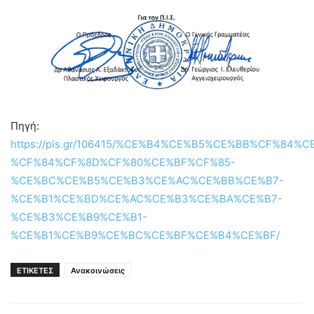
Πηγή:
https://pis.gr/106415/%CE%B4%CE%B5%CE%BB%CF%84%
%CF%84%CF%8D%CF%80%CE%BF%CF%85-
%CE%BC%CE%B5%CE%B3%CE%AC%CE%BB%CE%B7-
%CE%B1%CE%BD%CE%AC%CE%B3%CE%BA%CE%B7-
%CE%B3%CE%B9%CE%B1-
%CE%B1%CE%B9%CE%BC%CE%BF%CE%B4%CE%BF/
ΕΤΙΚΕΤΕΣ
Ανακοινώσεις