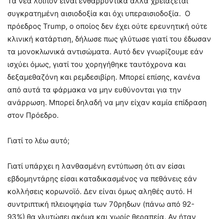
Τα νέα λοιπόν είναι ενθαρρυντικά αλλά χρειάζεται
συγκρατημένη αισιοδοξία και όχι υπεραισιοδοξία. Ο
πρόεδρος Trump, ο οποίος δεν έχει ούτε ερευνητική ούτε
κλινική κατάρτιση, δήλωσε πως γλύτωσε γιατί του έδωσαν
τα μονοκλωνικά αντισώματα. Αυτό δεν γνωρίζουμε εάν
ισχύει όμως, γιατί του χορηγήθηκε ταυτόχρονα και
δεξαμεθαζόνη και ρεμδεσιβίρη. Μπορεί επίσης, κανένα
από αυτά τα φάρμακα να μην ευθύνονται για την
ανάρρωση. Μπορεί δηλαδή να μην είχαν καμία επίδραση
στον Πρόεδρο.
Γιατί το λέω αυτό;
Γιατί υπάρχει η λανθασμένη εντύπωση ότι αν είσαι
εβδομηντάρης είσαι καταδικασμένος να πεθάνεις εάν
κολλήσεις κορωνοϊό. Δεν είναι όμως αληθές αυτό. Η
συντριπτική πλειοψηφία των 70ρηδων (πάνω από 92-
93%) θα γλυτώσει ακόμα και χωρίς θεραπεία. Αν ήταν