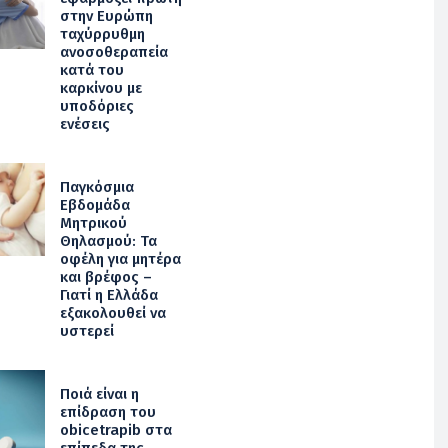
στην Ευρώπη
ταχύρρυθμη
ανοσοθεραπεία
κατά του
καρκίνου με
υποδόριες
ενέσεις
Παγκόσμια
Εβδομάδα
Μητρικού
Θηλασμού: Τα
οφέλη για μητέρα
και βρέφος –
Γιατί η Ελλάδα
εξακολουθεί να
υστερεί
Ποιά είναι η
επίδραση του
obicetrapib στα
επίπεδα της