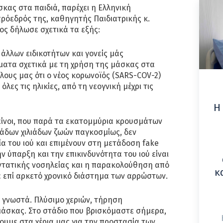
σκας στα παιδιά, παρέχει η Ελληνική
 πρόεδρός της, καθηγητής Παιδιατρικής κ.
ς δήλωσε σχετικά τα εξής:
ί άλλων ειδικοτήτων και γονείς μάς
ατα σχετικά με τη χρήση της μάσκας στα
όλους μας ότι ο νέος κορωνοϊός (SARS-COV-2)
όλες τις ηλικίες, από τη νεογνική μέχρι τις
Η
είνοι, που παρά τα εκατομμύρια κρουσμάτων
τάδων χιλιάδων ζωών παγκοσμίως, δεν
α του ιού και επιμένουν στη μετάδοση fake
ην ύπαρξη και την επικινδυνότητα του ιού είναι
ντατικής νοσηλείας και η παρακολούθηση από
κ
α επί αρκετό χρονικό διάστημα των αρρώστων.
 γνωστά. Πλύσιμο χεριών, τήρηση
άσκας. Στο στάδιο που βρισκόμαστε σήμερα,
χουμε στα χέρια μας για την προστασία των