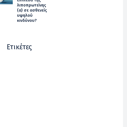
λιποπρωτεϊνης
(α) σε ασθενείς
υψηλού
κινδύνου?
Ετικέτες