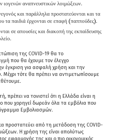
ν ιογενών αναπνευστικών λοιμώξεων.
γεγονός και παράλληλα προστατεύονται και τα
ου τα παιδιά έρχονται σε επαφή (παππούδες).
νται σε απουσίες και διακοπή της εκπαίδευσης
λείο.
μετώπιση της COVID-19 θα το
γμή που θα έχουμε τον έλεγχο
ν έγκριση για ασφαλή χρήση και την
 Μέχρι τότε θα πρέπει να αντιμετωπίσουμε
αθέτουμε.
 πρέπει να τονιστεί ότι η Ελλάδα είναι η
ο που χορηγεί δωρεάν όλα τα εμβόλια που
ρόγραμμα Εμβολιασμών.
α προστατεύει από τη μετάδοση της COVID-
ιμώξεων. Η χρήση της είναι απολύτως
ος εφαρμογής της και ο πιο οικονομικός