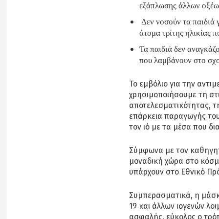
εξάπλωσης άλλων οξέω
Δεν νοσούν τα παιδιά 
άτομα τρίτης ηλικίας π
Τα παιδιά δεν αναγκάζο
που λαμβάνουν στο σχο
Το εμβόλιο για την αντι
χρησιμοποιήσουμε τη στι
αποτελεσματικότητας, τη
επάρκεια παραγωγής του.
τον ιό με τα μέσα που δι
Σύμφωνα με τον καθηγητή,
μοναδική χώρα στο κόσμ
υπάρχουν στο Εθνικό Π
Συμπερασματικά, η μάσκ
19 και άλλων ιογενών λο
ασφαλής, εύκολος ο τρόπ