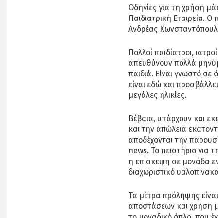
Οδηγίες για τη χρήση μά
Παιδιατρική Εταιρεία. Ο
Ανδρέας Κωνσταντόπουλο
Πολλοί παιδίατροι, ιατρο
απευθύνουν πολλά μηνύμ
παιδιά. Είναι γνωστό σε 
είναι εδώ και προσβάλλει 
μεγάλες ηλικίες.
Βέβαια, υπάρχουν και εκ
και την απώλεια εκατον
αποδέχονται την παρουσί
news. Το πειστήριο για τ
η επίσκεψη σε μονάδα ε
διαχωριστικό υαλοπίνακ
Τα μέτρα πρόληψης είναι
αποστάσεων και χρήση μ
το μοναδικό όπλο, που έ