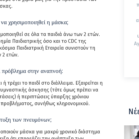
άσκας.
α
ί να χρησιμοποιηθεί η μάσκα;
μοποιηθεί σε όλα τα παιδιά άνω των 2 ετών.
ημία Παιδιατρικής όσο και το CDC της
Αγ
κόσμια Παιδιατρική Εταιρεία συνιστούν τη
 2 ετών.
ί πρόβλημα στην αναπνοή:
ι ή τρέχει το παιδί στο διάλλειμα. Εξαιρείται η
γυμναστικής άσκησης (τότε όμως πρέπει να
άσεις) ή περιπτώσεις ύπαρξης χρόνιου
 προβλήματος, συνήθως κληρονομικού.
Νέ
τυξη των πνευμόνων;
μοποιούν μάσκα για μακρύ χρονικό διάστημα
δειξη ότι επηρεάζει την ανάπτυξη των