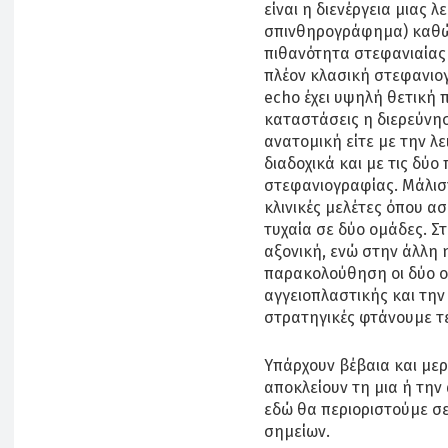
είναι η διενέργεια μιας λ
σπινθηρογράφημα) καθώς
πιθανότητα στεφανιαίας 
πλέον κλασική στεφανιογ
echo έχει υψηλή θετική 
καταστάσεις η διερεύνηση
ανατομική είτε με την λ
διαδοχικά και με τις δύ
στεφανιογραφίας. Μάλιστ
κλινικές μελέτες όπου α
τυχαία σε δύο ομάδες. Σ
αξονική, ενώ στην άλλη 
παρακολούθηση οι δύο ο
αγγειοπλαστικής και την 
στρατηγικές φτάνουμε τε
Υπάρχουν βέβαια και μερ
αποκλείουν τη μια ή την 
εδώ θα περιοριστούμε σ
σημείων.