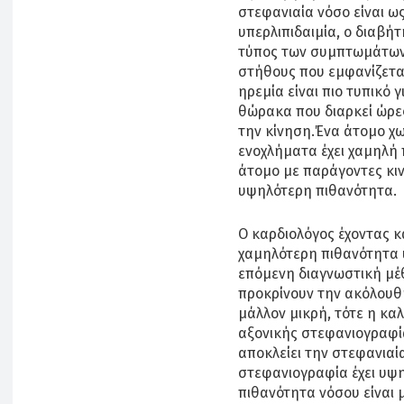
στεφανιαία νόσο είναι ω
υπερλιπιδαιμία, ο διαβήτ
τύπος των συμπτωμάτων 
στήθους που εμφανίζετα
ηρεμία είναι πιο τυπικό
θώρακα που διαρκεί ώρε
την κίνηση.Ένα άτομο χω
ενοχλήματα έχει χαμηλή 
άτομο με παράγοντες κιν
υψηλότερη πιθανότητα.
Ο καρδιολόγος έχοντας 
χαμηλότερη πιθανότητα 
επόμενη διαγνωστική μέ
προκρίνουν την ακόλουθη
μάλλον μικρή, τότε η καλ
αξονικής στεφανιογραφί
αποκλείει την στεφανιαί
στεφανιογραφία έχει υψη
πιθανότητα νόσου είναι 