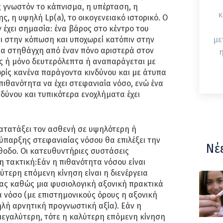
ς γνωστόν το κάπνισμα, η υπέρταση, η
κ
ης, η υψηλή Lp(a), το οικογενειακό ιστορικό. Ο
έχει σημασία: ένα βάρος στο κέντρο του
ι στην κόπωση και υποχωρεί κατόπιν στην
με
 για στηθάγχη από έναν πόνο αριστερά στον
η
ς ή μόνο δευτερόλεπτα ή αναπαράγεται με
ρίς κανένα παράγοντα κινδύνου και με άτυπα
πιθανότητα να έχει στεφανιαία νόσο, ενώ ένα
δύνου και τυπικότερα ενοχλήματα έχει
κατατάξει τον ασθενή σε υψηλότερη ή
ύπαρξης στεφανιαίας νόσου θα επιλέξει την
Νέ
θοδο. Οι κατευθυντήριες συστάσεις
 τακτική:Εάν η πιθανότητα νόσου είναι
ύτερη επόμενη κίνηση είναι η διενέργεια
ας καθώς μια φυσιολογική αξονική πρακτικά
α νόσο (με επιστημονικούς όρους η αξονική
λή αρνητική προγνωστική αξία). Εάν η
μεγαλύτερη, τότε η καλύτερη επόμενη κίνηση