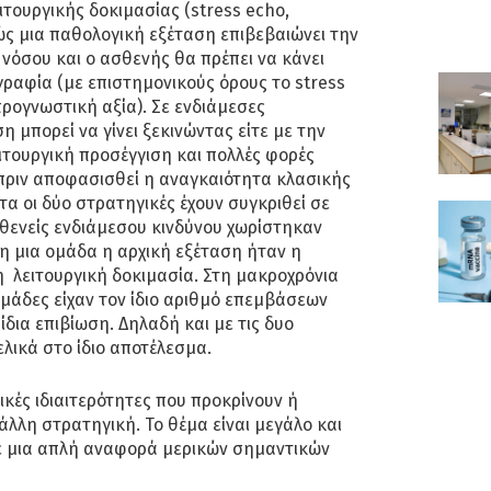
ειτουργικής δοκιμασίας (stress echo,
 μια παθολογική εξέταση επιβεβαιώνει την
νόσου και ο ασθενής θα πρέπει να κάνει
ραφία (με επιστημονικούς όρους το stress
προγνωστική αξία). Σε ενδιάμεσες
 μπορεί να γίνει ξεκινώντας είτε με την
ειτουργική προσέγγιση και πολλές φορές
ο πριν αποφασισθεί η αναγκαιότητα κλασικής
α οι δύο στρατηγικές έχουν συγκριθεί σε
σθενείς ενδιάμεσου κινδύνου χωρίστηκαν
τη μια ομάδα η αρχική εξέταση ήταν η
η λειτουργική δοκιμασία. Στη μακροχρόνια
μάδες είχαν τον ίδιο αριθμό επεμβάσεων
ίδια επιβίωση. Δηλαδή και με τις δυο
λικά στο ίδιο αποτέλεσμα.
ικές ιδιαιτερότητες που προκρίνουν ή
άλλη στρατηγική. Το θέμα είναι μεγάλο και
ε μια απλή αναφορά μερικών σημαντικών