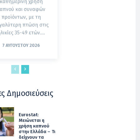
καθημερινή χρήση
απνού και συναφών
προϊόντων, με τη
γαλύτερη πτώση στις
λικίες 35-49 ετών....
7 ΑΥΓΟΎΣΤΟΥ 2026
ες Δημοσιεύσεις
Eurostat:
Μειώνεται η
χρήση καπνού
στην Ελλάδα – Τι
δείχνουν τα