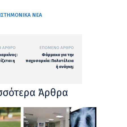
ΙΣΤΗΜΟΝΙΚΆ ΝΈΑ
 ΆΡΘΡΟ
ΕΠΌΜΕΝΟ ΆΡΘΡΟ
καρκίνος:
Φάρμακα για την
ίζεται η
παχυσαρκία: Πολυτέλεια
ή ανάγκη;
σσότερα Άρθρα