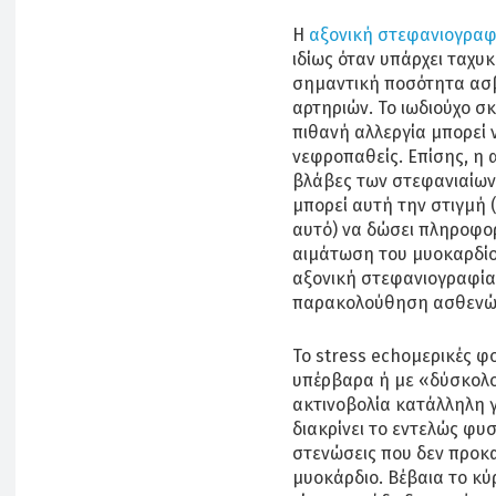
Η
αξονική στεφανιογραφ
ιδίως όταν υπάρχει ταχυ
σημαντική ποσότητα ασβ
αρτηριών. Το ιωδιούχο σ
πιθανή αλλεργία μπορεί ν
νεφροπαθείς. Επίσης, η 
βλάβες των στεφανιαίων
μπορεί αυτή την στιγμή 
αυτό) να δώσει πληροφο
αιμάτωση του μυοκαρδίου
αξονική στεφανιογραφία
παρακολούθηση ασθενώ
Το stress echoμερικές φ
υπέρβαρα ή με «δύσκολο
ακτινοβολία κατάλληλη γ
διακρίνει το εντελώς φυ
στενώσεις που δεν προκ
μυοκάρδιο. Βέβαια το κύ