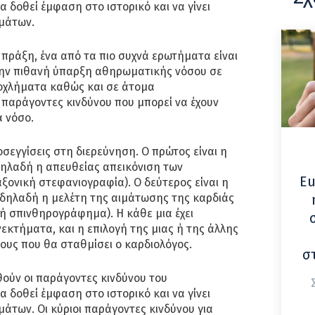
 δοθεί έμφαση στο ιστορικό και να γίνει
μάτων.
 πράξη, ένα από τα πιο συχνά ερωτήματα είναι
ην πιθανή ύπαρξη αθηρωματικής νόσου σε
οχλήματα καθώς και σε άτομα
παράγοντες κινδύνου που μπορεί να έχουν
 νόσο.
οσεγγίσεις στη διερεύνηση. Ο πρώτος είναι η
δηλαδή η απευθείας απεικόνιση των
Eu
ξονική στεφανιογραφία). Ο δεύτερος είναι η
 δηλαδή η μελέτη της αιμάτωσης της καρδιάς
ή σπινθηρογράφημα). Η κάθε μια έχει
εκτήματα, και η επιλογή της μιας ή της άλλης
ους που θα σταθμίσει ο καρδιολόγος.
σ
θούν οι παράγοντες κινδύνου του
 δοθεί έμφαση στο ιστορικό και να γίνει
των. Οι κύριοι παράγοντες κινδύνου για