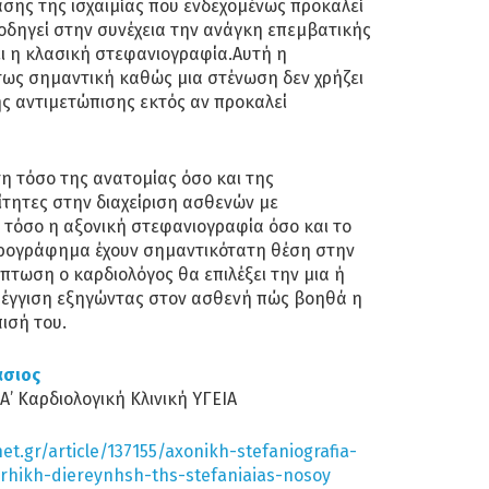
τασης της ισχαιμίας που ενδεχομένως προκαλεί
οδηγεί στην συνέχεια την ανάγκη επεμβατικής
ει η κλασική στεφανιογραφία.Αυτή η
τως σημαντική καθώς μια στένωση δεν χρήζει
ς αντιμετώπισης εκτός αν προκαλεί
η τόσο της ανατομίας όσο και της
ίτητες στην διαχείριση ασθενών με
ι τόσο η αξονική στεφανιογραφία όσο και το
ηρογράφημα έχουν σημαντικότατη θέση στην
ίπτωση ο καρδιολόγος θα επιλέξει την μια ή
σέγγιση εξηγώντας στον ασθενή πώς βοηθά η
ισή του.
άσιος
Α’ Καρδιολογική Κλινική ΥΓΕΙΑ
et.gr/article/137155/axonikh-stefaniografia-
rhikh-diereynhsh-ths-stefaniaias-nosoy