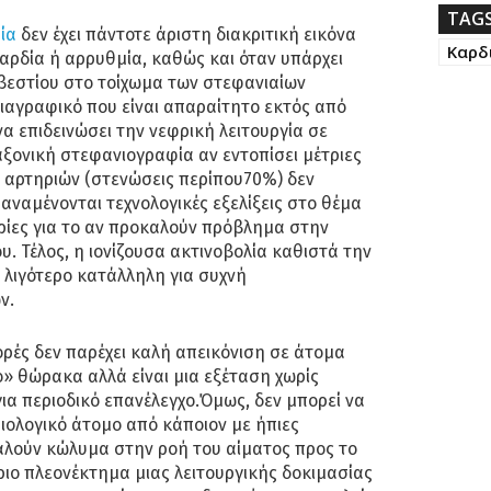
TAG
ία
δεν έχει πάντοτε άριστη διακριτική εικόνα
Καρδ
καρδία ή αρρυθμία, καθώς και όταν υπάρχει
εστίου στο τοίχωμα των στεφανιαίων
κιαγραφικό που είναι απαραίτητο εκτός από
α επιδεινώσει την νεφρική λειτουργία σε
αξονική στεφανιογραφία αν εντοπίσει μέτριες
 αρτηριών (στενώσεις περίπου70%) δεν
(αναμένονται τεχνολογικές εξελίξεις στο θέμα
ρίες για το αν προκαλούν πρόβλημα στην
. Τέλος, η ιονίζουσα ακτινοβολία καθιστά την
 λιγότερο κατάλληλη για συχνή
ν.
ορές δεν παρέχει καλή απεικόνιση σε άτομα
» θώρακα αλλά είναι μια εξέταση χωρίς
ια περιοδικό επανέλεγχο.Όμως, δεν μπορεί να
σιολογικό άτομο από κάποιον με ήπιες
αλούν κώλυμα στην ροή του αίματος προς το
ριο πλεονέκτημα μιας λειτουργικής δοκιμασίας