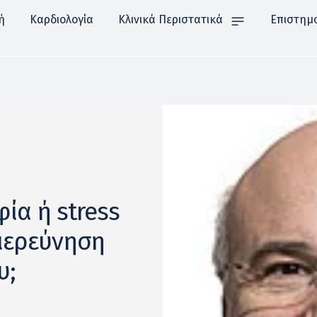
ή
Καρδιολογία
Κλινικά Περιστατικά
Επιστημ
ία ή stress
διερεύνηση
υ;