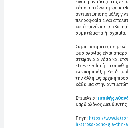
είναι η ανάδειξη της έκ
κάποια στένωση και καθ
αντιμετώπισης μόλις γίν
πληροφορία είναι απολύ
κατά κανόνα επεμβατική
συμπτώματα ή ισχαιμία.
Συμπερασματικά,η μελέτ
φυσιολογίας είναι απαρα
στεφανιαία νόσο και έτσ
stress-echo ή το σπινθ
κλινική πράξη. Κατά περ
την άλλη ως αρχική προ
κάθε μια στην αντιμετώπ
Επιμέλεια:
Πιπιλής Αθαν
Καρδιολόγος Διευθυντής 
Πηγή:
https://www.iatron
h-stress-echo-gia-thn-a