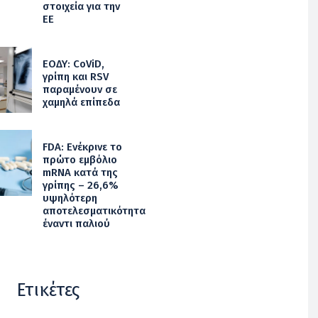
στοιχεία για την
ΕΕ
ΕΟΔΥ: CoViD,
γρίπη και RSV
παραμένουν σε
χαμηλά επίπεδα
FDA: Ενέκρινε το
πρώτο εμβόλιο
mRNA κατά της
γρίπης – 26,6%
υψηλότερη
αποτελεσματικότητα
έναντι παλιού
Ετικέτες